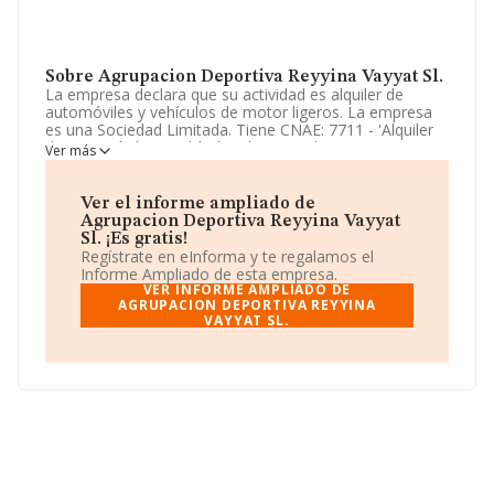
Sobre Agrupacion Deportiva Reyyina Vayyat Sl.
La empresa declara que su actividad es alquiler de
automóviles y vehículos de motor ligeros. La empresa
es una Sociedad Limitada. Tiene CNAE: 7711 - 'Alquiler
de automóviles y vehículos de motor ligeros'. La
Ver más
compañía no tiene actividad en mercados exteriores.
La sociedad
Agrupacion Deportiva Reyyina Vayyat
Ver el informe ampliado de
S.L
, con NIF B22987101, tiene domicilio fiscal en Calle
Agrupacion Deportiva Reyyina Vayyat
Las Gardenias núm. 31, (28925), Alcorcón, Madrid.
Sl. ¡Es gratis!
Regístrate en eInforma y te regalamos el
Con los datos a disposición de INFORMA sobre 8.465
Informe Ampliado de esta empresa.
empresas pertenecientes al sector, en el ámbito
VER INFORME AMPLIADO DE
nacional la facturación alcanza la cifra de 10.426
AGRUPACION DEPORTIVA REYYINA
VAYYAT SL.
millones de euros y la media entre todas las compañías
es de 1 millón de euros de ventas. Respecto a la
información de la provincia (hablamos de Madrid), en la
base de datos de INFORMA aparecen 1434 empresas,
con ventas de 7.330 millones de euros. Con el fin de
ampliar la información relativa a las compañías, la
antigüedad alcanza los 14 años desde la constitución.
La media de empleados es de 3.