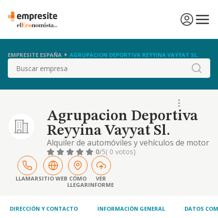
EMPRESITE ESPAÑA
AGRUPACION DEPORTIVA REYYINA VAYYAT SL.
Buscar
Agrupacion Deportiva
Reyyina Vayyat Sl.
Alquiler de automóviles y vehículos de motor
ligeros
0
/5
( 0 votos)
LLAMAR
SITIO WEB
CÓMO
VER
LLEGAR
INFORME
DIRECCIÓN Y CONTACTO
INFORMACIÓN GENERAL
DATOS COM