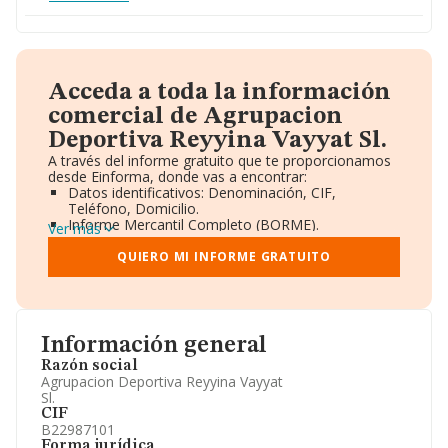
Acceda a toda la información
comercial de Agrupacion
Deportiva Reyyina Vayyat Sl.
A través del informe gratuito que te proporcionamos
desde Einforma, donde vas a encontrar:
Datos identificativos: Denominación, CIF,
Teléfono, Domicilio.
Informe Mercantil Completo (BORME).
Ver más
Gráficos de Evolución Ventas y Empleados.
Consejo de Administración y Administradores.
QUIERO MI INFORME GRATUITO
Directivos y Ejecutivos.
Accionistas.
Participaciones y Vinculaciones en otras empresas.
Artículos de prensa publicados sobre la empresa.
Información oficial y registral complementaria.
Información general
Razón social
Agrupacion Deportiva Reyyina Vayyat
Sl.
CIF
B22987101
Forma jurídica