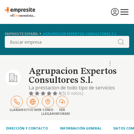
EMPRESITE ESPAÑA
AGRUPACION EXPERTOS CONSULTORES S.L.
Buscar
Agrupacion Expertos
Consultores S.l.
La prestacion de todo tipo de servicios
profesionales, informes, estudios,
0
/5
( 0 votos)
auditorias, evaluaciones, cursos y
seminarios orientados a recursos humanos.
a formacion y seleccion de personal y a
LLAMAR
SITIO WEB
CÓMO
VER
LLEGAR
INFORME
management
DIRECCIÓN Y CONTACTO
INFORMACIÓN GENERAL
DATOS COM