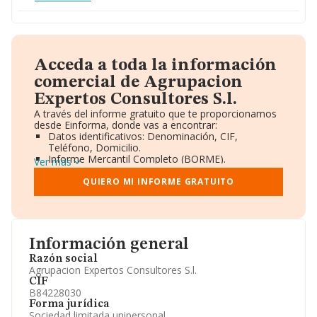
Acceda a toda la información
comercial de Agrupacion
Expertos Consultores S.l.
A través del informe gratuito que te proporcionamos
desde Einforma, donde vas a encontrar:
Datos identificativos: Denominación, CIF,
Teléfono, Domicilio.
Informe Mercantil Completo (BORME).
Ver más
Gráficos de Evolución Ventas y Empleados.
Consejo de Administración y Administradores.
QUIERO MI INFORME GRATUITO
Directivos y Ejecutivos.
Accionistas.
Participaciones y Vinculaciones en otras empresas.
Artículos de prensa publicados sobre la empresa.
Información oficial y registral complementaria.
Información general
Razón social
Agrupacion Expertos Consultores S.l.
CIF
B84228030
Forma jurídica
Sociedad limitada unipersonal