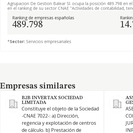
Agrupacion De Gestion Balear Sl. ocupa la posición 489.798 en e
en el ranking de su sector CNAE "Actividades de contabilidad, tened
Ranking de empresas españolas
Ranki
489.798
14
*
Sector:
Servicios empresariales
Empresas similares
Empresas similares
B2B INVERTAX SOCIEDAD
AS
LIMITADA
GE
Constituye el objeto de la Sociedad
AS
-CNAE 7022-: a) Dirección,
CO
regencia y explotación de centros
JU
de cálculo. b) Prestación de
IN