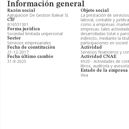
Información general
Razón social
Objeto social
Agrupacion De Gestion Balear Sl.
La prestación de servicios
laboral, contable y jurídic
CIF
B16551301
como a empresas. market
empresas. tales actividad
Forma jurídica
Sociedad limitada unipersonal
desarrolladas total o pa
indirecto, mediante la tit
Sector
Servicios empresariales
participaciones en socied
Fecha de constitución
Actividad
21-12-2017
Servicios financieros y co
Fecha último cambio
Actividad CNAE
31-8-2025
6920 - Actividades de cont
libros, auditoría y asesoría
Estado de la empresa
Viva