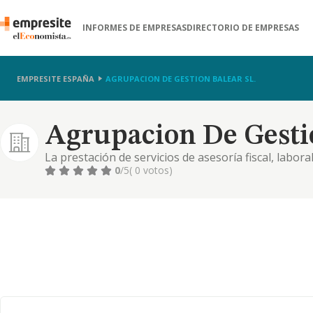
INFORMES DE EMPRESAS
DIRECTORIO DE EMPRESAS
EMPRESITE ESPAÑA
AGRUPACION DE GESTION BALEAR SL.
Agrupacion De Gestio
La prestación de servicios de asesoría fiscal, labora
empresas. marketing y asesoramiento de empresas. 
0
/5
( 0 votos)
o parcialmente de modo indirecto, mediante la titul