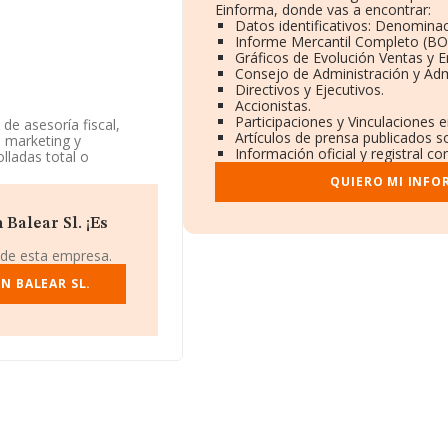
Einforma, donde vas a encontrar:
Datos identificativos: Denominac
Informe Mercantil Completo (B
Gráficos de Evolución Ventas y 
Consejo de Administración y Adm
Directivos y Ejecutivos.
Accionistas.
Participaciones y Vinculaciones 
 de asesoría fiscal,
Artículos de prensa publicados s
. marketing y
Información oficial y registral c
lladas total o
nes o participaciones en
QUIERO MI INFO
ferencia CNAE
uditoría y asesoría
ercados exteriores.
Balear Sl. ¡Es
ación disponible en
 de esta empresa.
e la media de sector.
N BALEAR SL.
ndo a los niveles de
etrocedido 347 puestos
ran mejor posicionadas
a SLP
y
Capitan y
esas como:
ranking nacional, ha
9.798. Las siguientes
de Castro Sociedad
mpresas como
Escuin
La empresa ha caído de