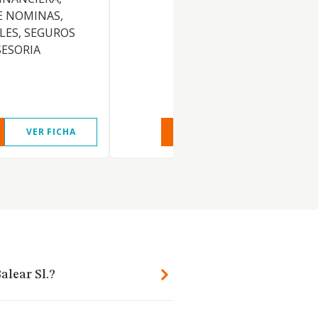
E NOMINAS,
LES, SEGUROS
SESORIA
VER FICHA
VER INFORME
VER FIC
alear Sl.?