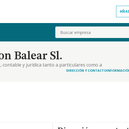
AÑA
Buscar
n Balear Sl.
l, contable y jurídica tanto a particulares como a
tales actividades podrán ser desarrolladas total
DIRECCIÓN Y CONTACTO
INFORMACIÓ
aridad de acciones o participaciones en socied