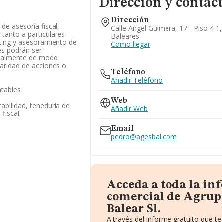
Dirección y contac
Dirección
 de asesoría fiscal,
Calle Angel Guimera, 17 - Piso 4 1
a tanto a particulares
Baleares
ing y asesoramiento de
Como llegar
es podrán ser
rcialmente de modo
ularidad de acciones o
Teléfono
Añadir Teléfono
ntables
Web
abilidad, teneduría de
Añadir Web
 fiscal
Email
pedro@agesbal.com
Acceda a toda la in
comercial de Agrup
Balear Sl.
A través del informe gratuito que 