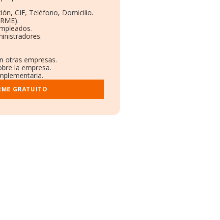
ión, CIF, Teléfono, Domicilio.
ORME).
Empleados.
inistradores.
en otras empresas.
obre la empresa.
omplementaria.
RME GRATUITO