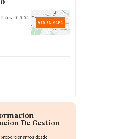
to
, Palma, 07004,
VER EN MAPA
formación
acion De Gestion
te proporcionamos desde