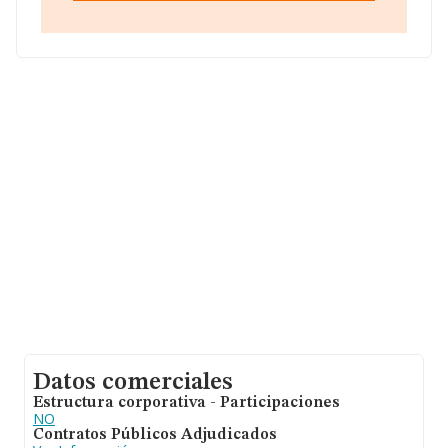
promedio de la facturación de ventas entre todas las
compañías asciende a los 1 millón de euros. En relación
con la información de la provincia de Madrid, en la base
de datos INFORMA constan 1384 empresas, cuyas
ventas han alcanzado los 2.548 millones de euros. Para
aportar ulterior información de interés en el ámbito
sectorial, los empleados de media son 3; la media de
antigüedad desde la constitución es de 13 años.
Datos comerciales
Estructura corporativa - Participaciones
NO
Contratos Públicos Adjudicados