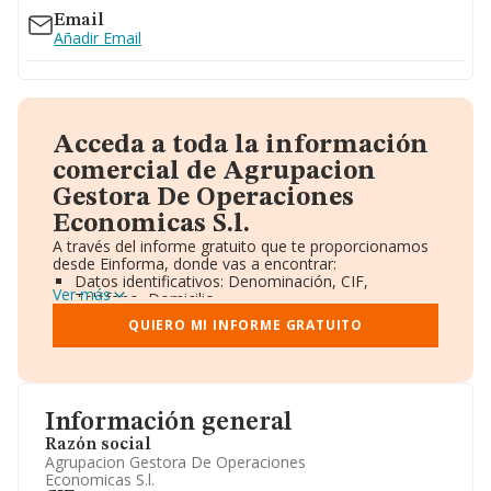
Email
Añadir Email
Acceda a toda la información
comercial de Agrupacion
Gestora De Operaciones
Economicas S.l.
A través del informe gratuito que te proporcionamos
desde Einforma, donde vas a encontrar:
Datos identificativos: Denominación, CIF,
Ver más
Teléfono, Domicilio.
Informe Mercantil Completo (BORME).
QUIERO MI INFORME GRATUITO
Gráficos de Evolución Ventas y Empleados.
Consejo de Administración y Administradores.
Directivos y Ejecutivos.
Accionistas.
Participaciones y Vinculaciones en otras empresas.
Información general
Artículos de prensa publicados sobre la empresa.
Información oficial y registral complementaria.
Razón social
Agrupacion Gestora De Operaciones
Economicas S.l.