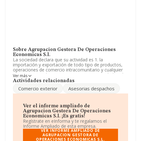
Sobre Agrupacion Gestora De Operaciones
Economicas S.l.
La sociedad declara que su actividad es 1. la
importación y exportación de todo tipo de productos,
operaciones de comercio intracomunitario y cualquier
otra operacion de comercio exterior. La sociedad está
Ver más
registrada como Sociedad Limitada. Su actividad CNAE
Actividades relacionadas
es 'Intermediarios del comercio de productos
Comercio exterior
Asesorias despachos
alimenticios, bebidas y tabaco' con código 4617. La
sociedad no tiene actividad en mercados exteriores.
La sociedad
Agrupacion Gestora de Operaciones
Ver el informe ampliado de
Economicas S.L
, con número de identificación fiscal
Agrupacion Gestora De Operaciones
B85581577, se encuentra en Calle Narvaez núm. 61 Plt
Economicas S.l. ¡Es gratis!
3 Dr, (28009), Madrid, Madrid.
Regístrate en eInforma y te regalamos el
Informe Ampliado de esta empresa.
Con los datos a disposición de INFORMA sobre 6.632
VER INFORME AMPLIADO DE
empresas pertenecientes al sector, a nivel nacional la
AGRUPACION GESTORA DE
OPERACIONES ECONOMICAS S.L.
facturación asciende a 7.528 millones de euros y el