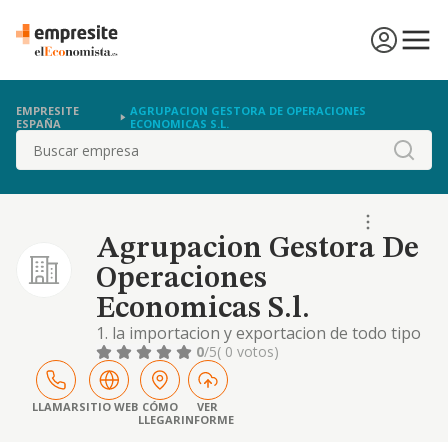
EMPRESITE
AGRUPACION GESTORA DE OPERACIONES
ESPAÑA
ECONOMICAS S.L.
Buscar
Agrupacion Gestora De
Operaciones
Economicas S.l.
1. la importacion y exportacion de todo tipo
de productos, operaciones de comercio
0
/5
( 0 votos)
intracomunitario y cualquier otra operacion
de comercio exterior.
LLAMAR
SITIO WEB
CÓMO
VER
LLEGAR
INFORME