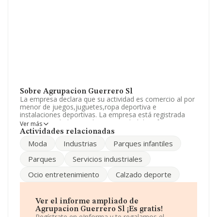
Sobre Agrupacion Guerrero Sl
La empresa declara que su actividad es comercio al por
menor de juegos,juguetes,ropa deportiva e
instalaciones deportivas. La empresa está registrada
como Sociedad Limitada. La actividad de referencia
Ver más
CNAE corresponde a 'Comercio al por menor de
Actividades relacionadas
grabaciones de música y vídeo en establecimientos
Moda
Industrias
Parques infantiles
especializados', cuyo Código es 4763. La empresa es
importadora.
Parques
Servicios industriales
El número de empleados ha crecido y teniendo en
Ocio entretenimiento
Calzado deporte
cuenta la información disponible en INFORMA, ha
dispuesto de un número de empleados por encima de la
media de sector.
Ver el informe ampliado de
Dentro del ranking de empresas elaborado por
Agrupacion Guerrero Sl ¡Es gratis!
INFORMA, atendiendo a los niveles de facturación,
Regístrate en eInforma y te regalamos el