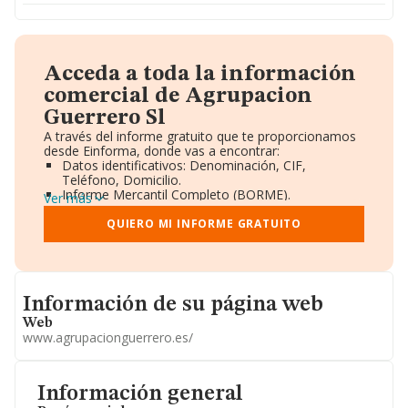
Acceda a toda la información
comercial de Agrupacion
Guerrero Sl
A través del informe gratuito que te proporcionamos
desde Einforma, donde vas a encontrar:
Datos identificativos: Denominación, CIF,
Teléfono, Domicilio.
Informe Mercantil Completo (BORME).
Ver más
Gráficos de Evolución Ventas y Empleados.
Consejo de Administración y Administradores.
QUIERO MI INFORME GRATUITO
Directivos y Ejecutivos.
Accionistas.
Participaciones y Vinculaciones en otras empresas.
Artículos de prensa publicados sobre la empresa.
Informacion de su página web
Información oficial y registral complementaria.
Información de su página web
Web
www.agrupacionguerrero.es/
Información general