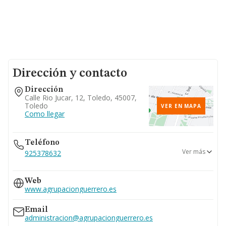
Dirección y contacto
Dirección
Calle Rio Jucar, 12, Toledo, 45007,
Toledo
VER EN MAPA
Como llegar
Teléfono
Ver más
925378632
670...
Web
Ver teléfono 670...
www.agrupacionguerrero.es
Email
administracion@agrupacionguerrero.es