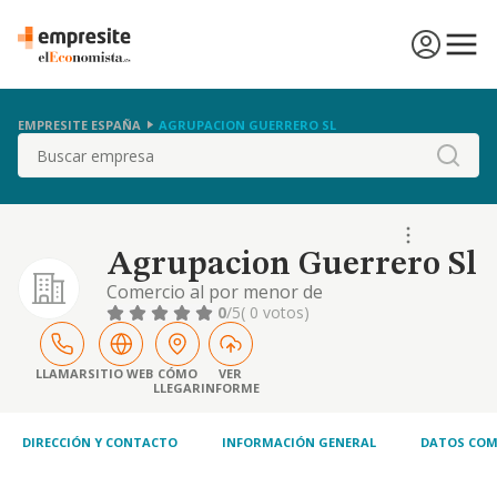
EMPRESITE ESPAÑA
AGRUPACION GUERRERO SL
Buscar
Agrupacion Guerrero Sl
Comercio al por menor de
juegos,juguetes,ropa deportiva e
0
/5
( 0 votos)
instalaciones deportivas.
LLAMAR
SITIO WEB
CÓMO
VER
LLEGAR
INFORME
DIRECCIÓN Y CONTACTO
INFORMACIÓN GENERAL
DATOS COM