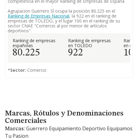
competencia en el mayor Ranking de Empresas de España
Agrupacion Guerrero Sl ocupa la posición 80.225 en el
Ranking de Empresas Nacional
, la 922 en el ranking de
empresas de TOLEDO, y el lugar 100 en el ranking de su
sector CNAE "Comercio al por menor de artículos
deportivos".
Ranking de empresas
Ranking de empresas
Rankin
españolas
en TOLEDO
en el 
80.225
922
10
*
Sector:
Comercio
Marcas, Rótulos y Denominaciones Comerciales
Marcas, Rótulos y Denominaciones
Comerciales
Guerrero Equipamiento Deportivo Equipamos
Marcas:
Tu Pasion