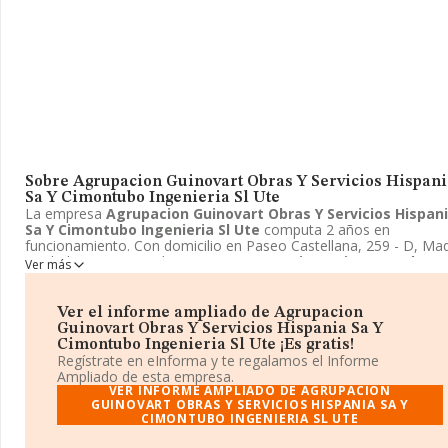
Sobre Agrupacion Guinovart Obras Y Servicios Hispani
Sa Y Cimontubo Ingenieria Sl Ute
La empresa
Agrupacion Guinovart Obras Y Servicios Hispan
Sa Y Cimontubo Ingenieria Sl Ute
computa 2 años en
funcionamiento. Con domicilio en Paseo Castellana, 259 - D, Mad
Madrid se encuentra la empresa
Agrupacion Guinovart Obras 
Ver más
Servicios Hispania Sa Y Cimontubo Ingenieria Sl Ute
. El CNA
que desarrolla es 9499 - Otras actividades asociativas n.c.o.p..
Agrupacion Guinovart Obras Y Servicios Hispania Sa Y
Ver el informe ampliado de Agrupacion
Cimontubo Ingenieria Sl Ute
está definida como Unión tempor
Guinovart Obras Y Servicios Hispania Sa Y
de empresas.
Cimontubo Ingenieria Sl Ute ¡Es gratis!
Regístrate en eInforma y te regalamos el Informe
Ampliado de esta empresa.
VER INFORME AMPLIADO DE AGRUPACION
GUINOVART OBRAS Y SERVICIOS HISPANIA SA Y
CIMONTUBO INGENIERIA SL UTE