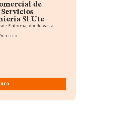
comercial de
Servicios
ieria Sl Ute
esde Einforma, donde vas a
Domicilio.
UITO