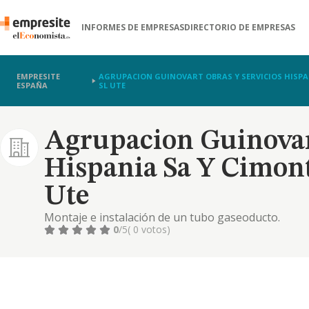
INFORMES DE EMPRESAS
DIRECTORIO DE EMPRESAS
EMPRESITE
AGRUPACION GUINOVART OBRAS Y SERVICIOS HISPA
ESPAÑA
SL UTE
Agrupacion Guinovar
Hispania Sa Y Cimont
Ute
Montaje e instalación de un tubo gaseoducto.
0
/5
( 0 votos)