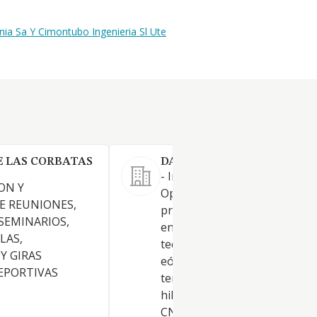
ia Sa Y Cimontubo Ingenieria Sl Ute
E LAS CORBATAS
DARGON RE-ENERGY SL.
- Ingeniería, Construcción,
ON Y
Operación, y explotación de
E REUNIONES,
proyectos de energía renovab
 SEMINARIOS,
entre otras las siguientes
LAS,
tecnologías, solar fotovoltaic
Y GIRAS
eólica on-shore, eólica off-sh
DEPORTIVAS
termosolar, hidrogeno, bater
hibridación entre tecnologías
CNAE 7112