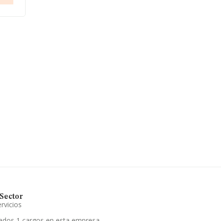
Sector
rvicios
ados 1 cargos en esta empresa