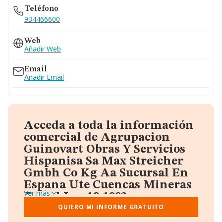
Teléfono
934466600
Web
Añadir Web
Email
Añadir Email
Acceda a toda la información
comercial de Agrupacion
Guinovart Obras Y Servicios
Hispanisa Sa Max Streicher
Gmbh Co Kg Aa Sucursal En
Espana Ute Cuencas Mineras
Ver más
Teruel Ley 18-1982
A través del informe gratuito que te proporcionamos
QUIERO MI INFORME GRATUITO
desde Einforma, donde vas a encontrar: