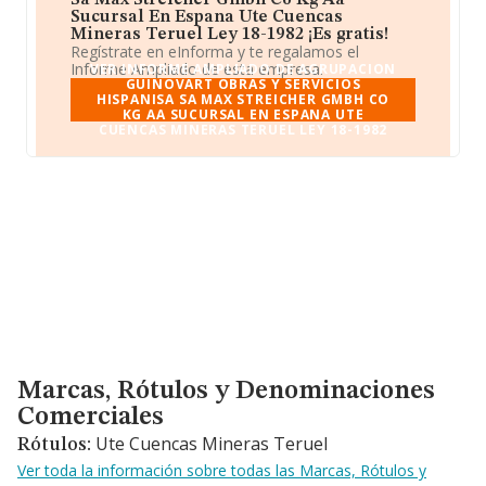
Sa Max Streicher Gmbh Co Kg Aa
Sucursal En Espana Ute Cuencas
Mineras Teruel Ley 18-1982 ¡Es gratis!
Regístrate en eInforma y te regalamos el
Informe Ampliado de esta empresa.
VER INFORME AMPLIADO DE AGRUPACION
GUINOVART OBRAS Y SERVICIOS
HISPANISA SA MAX STREICHER GMBH CO
KG AA SUCURSAL EN ESPANA UTE
CUENCAS MINERAS TERUEL LEY 18-1982
Marcas, Rótulos y Denominaciones Comerciales
Marcas, Rótulos y Denominaciones
Comerciales
Ute Cuencas Mineras Teruel
Rótulos:
Ver toda la información sobre todas las Marcas, Rótulos y