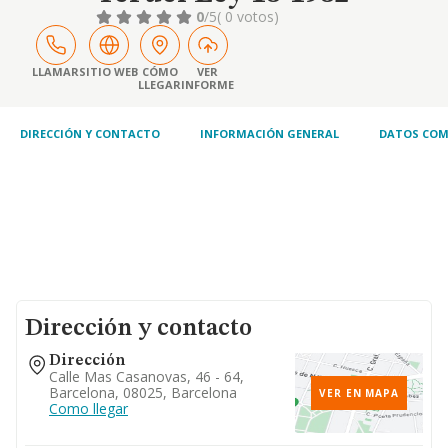
0
/5
( 0 votos)
LLAMAR
SITIO WEB
CÓMO
VER
LLEGAR
INFORME
DIRECCIÓN Y CONTACTO
INFORMACIÓN GENERAL
DATOS COM
Dirección y contacto
Dirección
Calle Mas Casanovas, 46 - 64,
Barcelona, 08025, Barcelona
VER EN MAPA
Como llegar