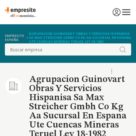
AGRUPACION GUINOVART OBRAS Y SERVICIOS HISPANISA
EMPRESITE
SA MAX STREICHER GMBH CO KG AA SUCURSAL EN ESPANA
ESPAÑA
UTE CUENCAS MINERAS TERUEL LEY 18-1982
Buscar
Agrupacion Guinovart
Obras Y Servicios
Hispanisa Sa Max
Streicher Gmbh Co Kg
Aa Sucursal En Espana
Ute Cuencas Mineras
Teruel Ley 18-1982