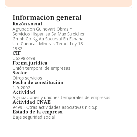
Datos identificativos: Denominación, CIF,
Teléfono, Domicilio.
Informe Mercantil Completo (BORME).
Gráficos de Evolución Ventas y Empleados.
Información general
Consejo de Administración y Administradores.
Razón social
Directivos y Ejecutivos.
Agrupacion Guinovart Obras Y
Accionistas.
Servicios Hispanisa Sa Max Streicher
Participaciones y Vinculaciones en otras empresas.
Gmbh Co Kg Aa Sucursal En Espana
Artículos de prensa publicados sobre la empresa.
Ute Cuencas Mineras Teruel Ley 18-
Información oficial y registral complementaria.
1982
CIF
U62988498
Forma jurídica
Unión temporal de empresas
Sector
Otros servicios
Fecha de constitución
1-9-2002
Actividad
Agrupaciones y uniones temporales de empresas
Actividad CNAE
9499 - Otras actividades asociativas n.c.o.p.
Estado de la empresa
Baja seguridad social