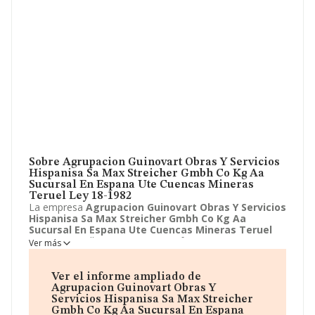
Sobre Agrupacion Guinovart Obras Y Servicios
Hispanisa Sa Max Streicher Gmbh Co Kg Aa
Sucursal En Espana Ute Cuencas Mineras
Teruel Ley 18-1982
La empresa
Agrupacion Guinovart Obras Y Servicios
Hispanisa Sa Max Streicher Gmbh Co Kg Aa
Sucursal En Espana Ute Cuencas Mineras Teruel
Ley 18-1982
lleva ya 24 años en funcionamiento. La
Ver más
empresa
Agrupacion Guinovart Obras Y Servicios
Hispanisa Sa Max Streicher Gmbh Co Kg Aa
Sucursal En Espana Ute Cuencas Mineras Teruel
Ver el informe ampliado de
Ley 18-1982
sita en Calle mas Casanovas, 46 - 64,
Agrupacion Guinovart Obras Y
Barcelona, Barcelona. La actividad CNAE de esta
Servicios Hispanisa Sa Max Streicher
compañía es 9499 - Otras actividades asociativas
Gmbh Co Kg Aa Sucursal En Espana