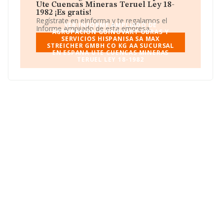
n.c.o.p.. La emprea
Agrupacion Guinovart Obras Y
Ute Cuencas Mineras Teruel Ley 18-
Servicios Hispanisa Sa Max Streicher Gmbh Co Kg
1982 ¡Es gratis!
Aa Sucursal En Espana Ute Cuencas Mineras
Regístrate en eInforma y te regalamos el
VER INFORME AMPLIADO DE
Teruel Ley 18-1982
se registra como Unión temporal
Informe Ampliado de esta empresa.
AGRUPACION GUINOVART OBRAS Y
de empresas.
SERVICIOS HISPANISA SA MAX
STREICHER GMBH CO KG AA SUCURSAL
EN ESPANA UTE CUENCAS MINERAS
TERUEL LEY 18-1982