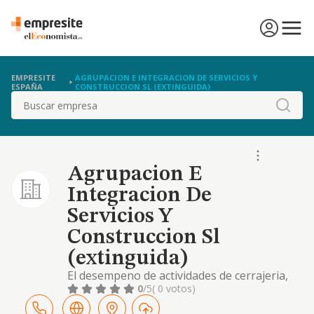
EMPRESITE
AGRUPACION E INTEGRACION DE SERVICIOS Y
ESPAÑA
CONSTRUCCION SL (EXTINGUIDA)
Buscar
Agrupacion E
Integracion De
Servicios Y
Construccion Sl
(extinguida)
El desempeno de actividades de cerrajeria,
jardineria, electricidad.
0
/5
( 0 votos)