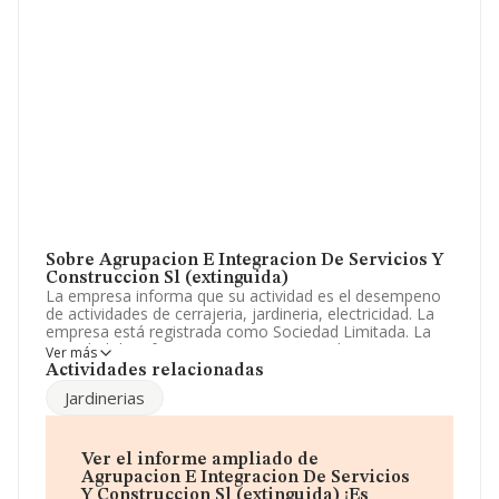
Sobre Agrupacion E Integracion De Servicios Y
Construccion Sl (extinguida)
La empresa informa que su actividad es el desempeno
de actividades de cerrajeria, jardineria, electricidad. La
empresa está registrada como Sociedad Limitada. La
actividad de referencia CNAE corresponde a 'Otras
Ver más
actividades de construcción especializada n.c.o.p.', cuyo
Actividades relacionadas
Código es 4399. La compañía no tiene actividad en
Jardinerias
mercados exteriores.
La sociedad española
Agrupacion e Integracion de
Servicios y Construcción S.L (extinguida)
, con CIF
Ver el informe ampliado de
B85262939, tiene su domicilio social establecido en
Agrupacion E Integracion De Servicios
Calle Juan Ramon Jiménez núm. 6 Ed 2. Esc A, Bajo J,
Y Construccion Sl (extinguida) ¡Es