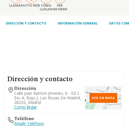
LLAMAR
SITIO WEB
CÓMO
VER
LLEGAR
INFORME
DIRECCIÓN Y CONTACTO
INFORMACIÓN GENERAL
DATOS COM
Dirección y contacto
Dirección
Calle Juan Ramon Jimenez, 6 - Ed 2 .
Esc A, Bajo J, Las Rozas De Madrid,
VER EN MAPA
28232, Madrid
Como llegar
Teléfono
Añadir Teléfono