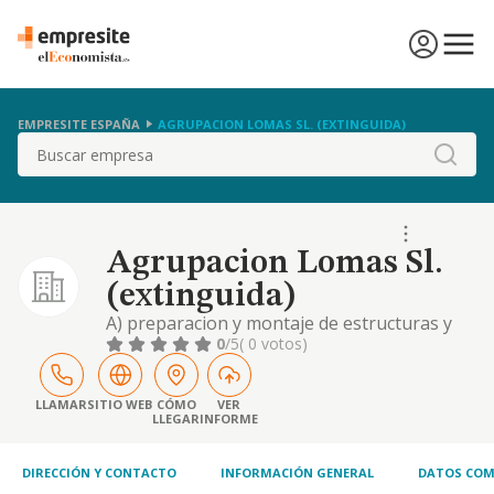
EMPRESITE ESPAÑA
AGRUPACION LOMAS SL. (EXTINGUIDA)
Buscar
Agrupacion Lomas Sl.
(extinguida)
A) preparacion y montaje de estructuras y
cubiertas y cubriciones en edificaciones y en
0
/5
( 0 votos)
obras civiles. b) construccion completa,
reparacion y conservacion de toda clase de
edificaciones, incluso viviendas de proteccion
LLAMAR
SITIO WEB
CÓMO
VER
LLEGAR
INFORME
oficial, asi como la venta, arrendamiento o
explotacion en cualquier forma de lo.
DIRECCIÓN Y CONTACTO
INFORMACIÓN GENERAL
DATOS COM