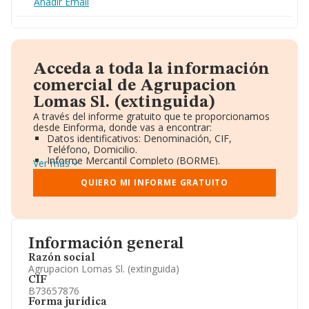
Añadir Email
Acceda a toda la información
comercial de Agrupacion
Lomas Sl. (extinguida)
A través del informe gratuito que te proporcionamos
desde Einforma, donde vas a encontrar:
Datos identificativos: Denominación, CIF,
Teléfono, Domicilio.
Informe Mercantil Completo (BORME).
Ver más
Gráficos de Evolución Ventas y Empleados.
Consejo de Administración y Administradores.
QUIERO MI INFORME GRATUITO
Directivos y Ejecutivos.
Accionistas.
Participaciones y Vinculaciones en otras empresas.
Artículos de prensa publicados sobre la empresa.
Información oficial y registral complementaria.
Información general
Razón social
Agrupacion Lomas Sl. (extinguida)
CIF
B73657876
Forma jurídica