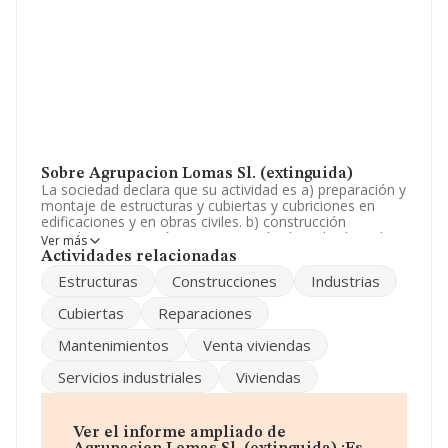
Sobre Agrupacion Lomas Sl. (extinguida)
La sociedad declara que su actividad es a) preparación y
montaje de estructuras y cubiertas y cubriciones en
edificaciones y en obras civiles. b) construcción
completa, reparación y conservación de toda clase de
Ver más
edificaciones, incluso viviendas de proteccion oficial, así
Actividades relacionadas
como la venta, arrendamiento o explotación en
Estructuras
Construcciones
Industrias
cualquier forma de lo. La empresa está registrada como
Sociedad Limitada. La actividad de referencia CNAE
Cubiertas
Reparaciones
corresponde a '%cnae%', cuyo Código es 4101. La
empresa no tiene actividad en mercados exteriores.
Mantenimientos
Venta viviendas
La sociedad
Agrupacion Lomas S.L. (extinguida)
,
Servicios industriales
Viviendas
con NIF B73657876, tiene su domicilio social
establecido en Calle Pareton Ventas núm. 27, (30850),
en el municipio de Totana, Murcia.
Ver el informe ampliado de
Con los datos a disposición de INFORMA sobre 188.948