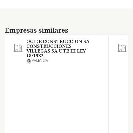
Empresas similares
Empresas similares
OCIDE CONSTRUCCION SA
CONSTRUCCIONES
VILLEGAS SA UTE III LEY
O
18/1982
E
VALENCIA
d
A
d
d
V