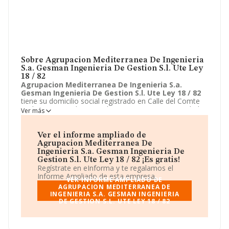
Sobre Agrupacion Mediterranea De Ingenieria
S.a. Gesman Ingenieria De Gestion S.l. Ute Ley
18 / 82
Agrupacion Mediterranea De Ingenieria S.a.
Gesman Ingenieria De Gestion S.l. Ute Ley 18 / 82
tiene su domicilio social registrado en Calle del Comte
D'altea, 1 - 3, Valencia, Valencia. Enmarca su actividad
Ver más
CNAE principal como 9499 - Otras actividades
asociativas n.c.o.p..
Agrupacion Mediterranea De
Ingenieria S.a. Gesman Ingenieria De Gestion S.l.
Ver el informe ampliado de
Ute Ley 18 / 82
aparece inscrita como Unión temporal
Agrupacion Mediterranea De
de empresas.
Ingenieria S.a. Gesman Ingenieria De
Gestion S.l. Ute Ley 18 / 82 ¡Es gratis!
Regístrate en eInforma y te regalamos el
Informe Ampliado de esta empresa.
VER INFORME AMPLIADO DE
AGRUPACION MEDITERRANEA DE
INGENIERIA S.A. GESMAN INGENIERIA
DE GESTION S.L. UTE LEY 18 / 82