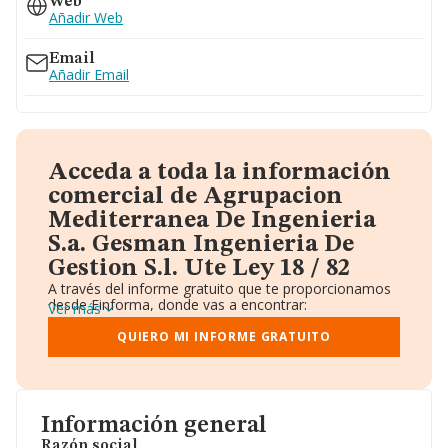
Web
Añadir Web
Email
Añadir Email
Acceda a toda la información
comercial de Agrupacion
Mediterranea De Ingenieria
S.a. Gesman Ingenieria De
Gestion S.l. Ute Ley 18 / 82
A través del informe gratuito que te proporcionamos
desde Einforma, donde vas a encontrar:
Ver más
Datos identificativos: Denominación, CIF,
Teléfono, Domicilio.
QUIERO MI INFORME GRATUITO
Informe Mercantil Completo (BORME).
Gráficos de Evolución Ventas y Empleados.
Consejo de Administración y Administradores.
Directivos y Ejecutivos.
Accionistas.
Información general
Participaciones y Vinculaciones en otras empresas.
Razón social