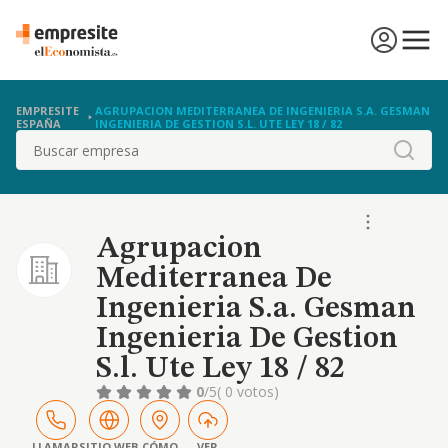
EMPRESITE
AGRUPACION MEDITERRANEA DE INGENIERIA S.A. GESMAN
ESPAÑA
INGENIERIA DE GESTION S.L. UTE LEY 18 / 82
Buscar
Agrupacion
Mediterranea De
Ingenieria S.a. Gesman
Ingenieria De Gestion
S.l. Ute Ley 18 / 82
0
/5
( 0 votos)
LLAMAR
SITIO WEB
CÓMO
VER