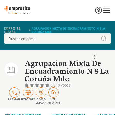
EMPRESITE
AGRUPACION MIXTA DE ENCUADRAMIENTO N 8 LA
ESPAÑA
CORUÑA MDE
Buscar
Agrupacion Mixta De
Encuadramiento N 8 La
Coruña Mde
0
/5
( 0 votos)
LLAMAR
SITIO WEB
CÓMO
VER
LLEGAR
INFORME