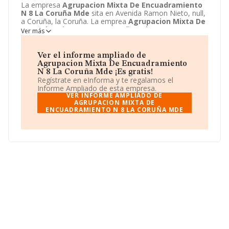
La empresa
Agrupacion Mixta De Encuadramiento
N 8 La Coruña Mde
sita en Avenida Ramon Nieto, null,
a Coruña, la Coruña. La emprea
Agrupacion Mixta De
Encuadramiento N 8 La Coruña Mde
se registra
Ver más
como Organismo de la administración central.
Ver el informe ampliado de
Agrupacion Mixta De Encuadramiento
N 8 La Coruña Mde ¡Es gratis!
Regístrate en eInforma y te regalamos el
Informe Ampliado de esta empresa.
VER INFORME AMPLIADO DE
AGRUPACION MIXTA DE
ENCUADRAMIENTO N 8 LA CORUÑA MDE