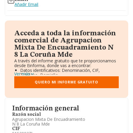
Añadir Email
Acceda a toda la información
comercial de Agrupacion
Mixta De Encuadramiento N
8 La Coruña Mde
A través del informe gratuito que te proporcionamos
desde Einforma, donde vas a encontrar:
Datos identificativos: Denominación, CIF,
Ver más
Teléfono, Domicilio.
Informe Mercantil Completo (BORME).
QUIERO MI INFORME GRATUITO
Gráficos de Evolución Ventas y Empleados.
Consejo de Administración y Administradores.
Directivos y Ejecutivos.
Accionistas.
Participaciones y Vinculaciones en otras empresas.
Información general
Artículos de prensa publicados sobre la empresa.
Información oficial y registral complementaria.
Razón social
Agrupacion Mixta De Encuadramiento
N 8 La Coruña Mde
CIF