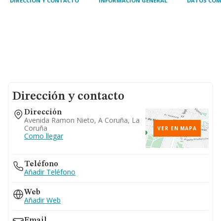
DIRECCIÓN Y CONTACTO
INFORMACIÓN GENERAL
DATOS COM
Dirección y contacto
Dirección
Avenida Ramon Nieto, A Coruña, La
Coruña
VER EN MAPA
Como llegar
Teléfono
Añadir Teléfono
Web
Añadir Web
Email