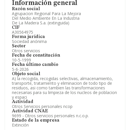
Información general
Directivos y Ejecutivos.
Accionistas.
Razón social
Participaciones y Vinculaciones en otras empresas.
Agrupacion Regional Para La Mejora
Artículos de prensa publicados sobre la empresa.
Del Medio Ambiente En La Industria
Información oficial y registral complementaria.
De La Madera S.a. (extinguida)
CIF
A30564975
Forma jurídica
Sociedad anónima
Sector
Otros servicios
Fecha de constitución
10-5-1999
Fecha último cambio
5-6-2026
Objeto social
A) la recogida, recogidas selectivas, almacenamiento,
transporte, tratamiento y eliminacion de todo tipo de
residuos, asi como tambien las transformaciones
necesarias para su limpieza de los nucleos de poblacion
y espaci
Actividad
Otros Servicios personales ncop
Actividad CNAE
9699 - Otros servicios personales n.c.o.p.
Estado de la empresa
Extinción