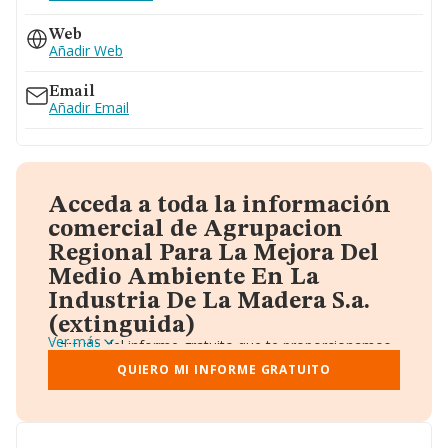
Web
Añadir Web
Email
Añadir Email
Acceda a toda la información
comercial de Agrupacion
Regional Para La Mejora Del
Medio Ambiente En La
Industria De La Madera S.a.
(extinguida)
Ver más
A través del informe gratuito que te proporcionamos
desde Einforma, donde vas a encontrar:
QUIERO MI INFORME GRATUITO
Datos identificativos: Denominación, CIF,
Teléfono, Domicilio.
Informe Mercantil Completo (BORME).
Gráficos de Evolución Ventas y Empleados.
Consejo de Administración y Administradores.