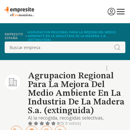
AGRUPACION REGIONAL PARA LA MEJORA DEL MEDIO
EMPRESITE
AMBIENTE EN LA INDUSTRIA DE LA MADERA S.A.
ESPAÑA
(EXTINGUIDA)
Buscar
Agrupacion Regional
Para La Mejora Del
Medio Ambiente En La
Industria De La Madera
S.a. (extinguida)
A) la recogida, recogidas selectivas,
almacenamiento, transporte, tratamiento y
0
/5
( 0 votos)
eliminacion de todo tipo de residuos, asi