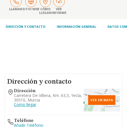
como tambien las transformaciones
necesarias para su limpieza de los nucleos
LLAMAR
SITIO WEB
CÓMO
VER
LLEGAR
INFORME
de poblacion y espaci
DIRECCIÓN Y CONTACTO
INFORMACIÓN GENERAL
DATOS COM
Dirección y contacto
Dirección
Carretera De Villena, Km. 63,5, Yecla,
30510, Murcia
VER EN MAPA
Como llegar
Teléfono
Añadir Teléfono