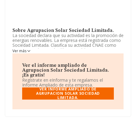
Sobre Agrupacion Solar Sociedad Limitada.
La sociedad declara que su actividad es la promoción de
energias renovables. La empresa está registrada como
Sociedad Limitada. Clasifica su actividad CNAE como
'Transporte de energía eléctrica', código 3512. No
Ver más
realiza actividad de importación y/o exportación.
La sociedad española
Agrupacion Solar Sociedad
Ver el informe ampliado de
Limitada
, con NIF B97690929, se encuentra en Paseo
Agrupacion Solar Sociedad Limitada.
De La Republica De Malta núm. S/N, (46760), en el
¡Es gratis!
municipio de Tavernes De La Valldigna, en Valencia,
Regístrate en eInforma y te regalamos el
Comunidad Valenciana.
Informe Ampliado de esta empresa.
VER INFORME AMPLIADO DE
En base a la información de la que dispone INFORMA
AGRUPACION SOLAR SOCIEDAD
LIMITADA.
sobre 46.044 compañías, a nivel nacional la facturación
asciende a 23.269 millones de euros y la media de
facturación de ventas entre todas las compañías
alcanza los 505 mil euros. Respecto a la información de
la provincia (hablamos de Valencia), en la base de datos
INFORMA constan 2480 empresas, cuyas ventas han
alcanzado los 191 millones de euros. Por último, con el
fin de ampliar la información relativa al ámbito de la