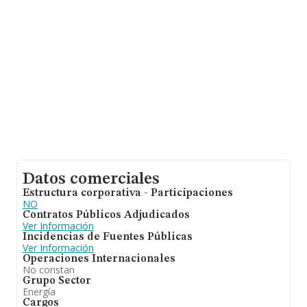
empresa, los empleados de media son 1. La antigüedad
alcanza los 14 años desde la constitución.
Datos comerciales
Estructura corporativa - Participaciones
NO
Contratos Públicos Adjudicados
Ver Información
Incidencias de Fuentes Públicas
Ver Información
Operaciones Internacionales
No constan
Grupo Sector
Energía
Cargos