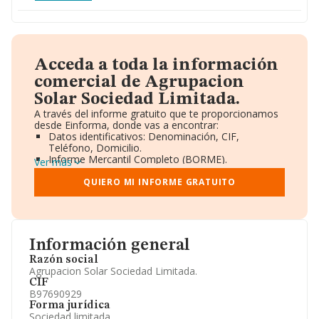
Acceda a toda la información
comercial de Agrupacion
Solar Sociedad Limitada.
A través del informe gratuito que te proporcionamos
desde Einforma, donde vas a encontrar:
Datos identificativos: Denominación, CIF,
Teléfono, Domicilio.
Informe Mercantil Completo (BORME).
Ver más
Gráficos de Evolución Ventas y Empleados.
Consejo de Administración y Administradores.
QUIERO MI INFORME GRATUITO
Directivos y Ejecutivos.
Accionistas.
Participaciones y Vinculaciones en otras empresas.
Artículos de prensa publicados sobre la empresa.
Información oficial y registral complementaria.
Información general
Razón social
Agrupacion Solar Sociedad Limitada.
CIF
B97690929
Forma jurídica
Sociedad limitada