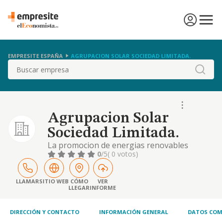
EMPRESITE ESPAÑA
AGRUPACION SOLAR SOCIEDAD LIMITADA.
Buscar
Agrupacion Solar
Sociedad Limitada.
La promocion de energias renovables
0
/5
( 0 votos)
LLAMAR
SITIO WEB
CÓMO
VER
LLEGAR
INFORME
DIRECCIÓN Y CONTACTO
INFORMACIÓN GENERAL
DATOS COM