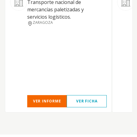
Transporte nacional de
A
mercancías paletizadas y
servicios logísticos.
ZARAGOZA
C
U
VER INFORME
VER FICHA