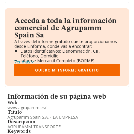
Acceda a toda la información
comercial de Agrupamm
Spain Sa
A través del informe gratuito que te proporcionamos
desde Einforma, donde vas a encontrar:
Datos identificativos: Denominación, CIF,
Teléfono, Domicilio.
Informe Mercantil Completo (BORME).
Ver más
Gráficos de Evolución Ventas y Empleados.
Consejo de Administración y Administradores.
QUIERO MI INFORME GRATUITO
Directivos y Ejecutivos.
Accionistas.
Participaciones y Vinculaciones en otras empresas.
Artículos de prensa publicados sobre la empresa.
Informacion de su página web
Información oficial y registral complementaria.
Información de su página web
Web
www.agrupamm.es/
Titulo
Agrupamm Spain S.A. - LA EMPRESA
Descripción
AGRUPAMM TRANSPORTE
Keywords