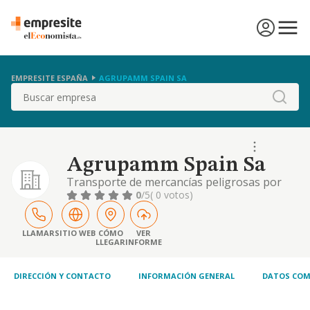
EMPRESITE ESPAÑA
AGRUPAMM SPAIN SA
Buscar
Agrupamm Spain Sa
Transporte de mercancías peligrosas por
carretera.
0
/5
( 0 votos)
LLAMAR
SITIO WEB
CÓMO
VER
LLEGAR
INFORME
DIRECCIÓN Y CONTACTO
INFORMACIÓN GENERAL
DATOS COM