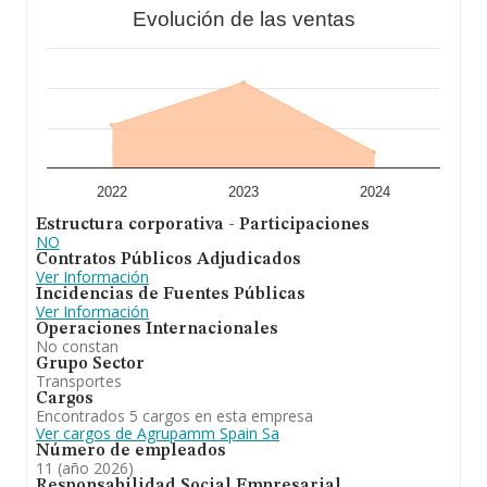
millones de euros y se calcula un promedio de
Evolución de las ventas
facturación de 725 mil euros entre todas las compañías.
Teniendo en cuenta la información sobre Zaragoza, en
la base de datos de INFORMA aparecen 1453
empresas, cuyas ventas han obtenido los 2.033 millones
de euros. Como información adicional de interés, la
antigüedad alcanza los 17 años desde la constitución.
Los empleados de media son 5.
A modo de conclusión,
Agrupamm Spain S.A
está
especializada en transporte de mercancías peligrosas
por carretera. Se ha posicionado más abajo en el
2022
2023
2024
ranking de provincia frente al 2024.
Estructura corporativa - Participaciones
NO
Contratos Públicos Adjudicados
Ver Información
Incidencias de Fuentes Públicas
Ver Información
Operaciones Internacionales
No constan
Grupo Sector
Transportes
Cargos
Encontrados 5 cargos en esta empresa
Ver cargos de Agrupamm Spain Sa
Número de empleados
11 (año 2026)
Responsabilidad Social Empresarial