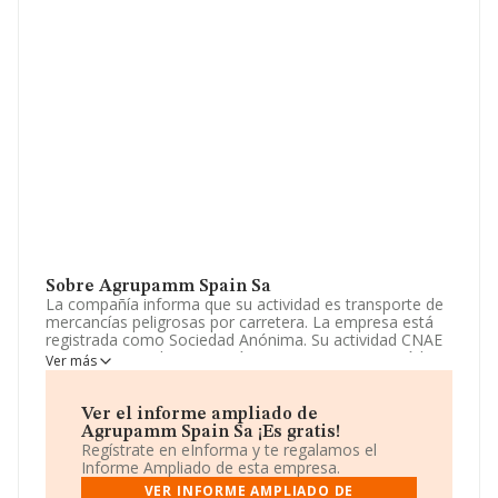
Sobre Agrupamm Spain Sa
La compañía informa que su actividad es transporte de
mercancías peligrosas por carretera. La empresa está
registrada como Sociedad Anónima. Su actividad CNAE
es 'Transporte de mercancías por carretera' con código
Ver más
4941. La compañía no tiene actividad en mercados
exteriores.
Ver el informe ampliado de
Dentro del ranking de empresas elaborado por
Agrupamm Spain Sa ¡Es gratis!
INFORMA, atendiendo a los niveles de facturación de la
Regístrate en eInforma y te regalamos el
sociedad, se destaca que: la empresa ha caído 1.632
Informe Ampliado de esta empresa.
puestos en el ranking sectorial, pasando del 1.926 al
VER INFORME AMPLIADO DE