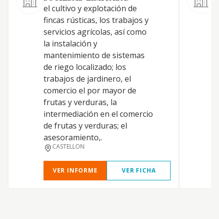
el cultivo y explotación de
P
fincas rústicas, los trabajos y
e
servicios agrícolas, así como
y
la instalación y
n
mantenimiento de sistemas
V
de riego localizado; los
c
trabajos de jardinero, el
i
comercio el por mayor de
v
frutas y verduras, la
v
intermediación en el comercio
d
de frutas y verduras; el
asesoramiento,.
CASTELLON
VER INFORME
VER FICHA