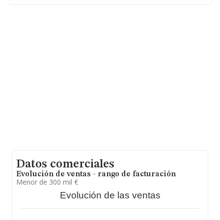
Limitada
, con número de identificación fiscal
B12995015, está situada en Calle Cuesta Zalon núm. 34
Piso 1, (12450), en el municipio de Jerica, provincia de
Castellón, Comunidad Valenciana.
En relación con el sector y disponiendo de los datos de
hasta 4.120 empresas, a nivel nacional la facturación
asciende a 1.320 millones de euros y se estima que el
promedio de la facturación entre todas las empresas es
de 320 mil euros. Teniendo en cuenta la información
sobre Castellón, en la base de datos INFORMA constan
52 empresas, cuyas ventas en 2021 han alcanzado los 8
millones de euros. Para aportar ulterior información de
interés en el ámbito sectorial, los empleados de media
son 6; la media de antigüedad desde la constitución es
de 13 años.
Datos comerciales
Evolución de ventas - rango de facturación
Menor de 300 mil €
Evolución de las ventas