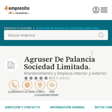
EMPRESITE ESPAÑA
AGRUSER DE PALANCIA SOCIEDAD LIMITADA.
Buscar
Agruser De Palancia
Sociedad Limitada.
Mantenimiento y limpieza interior y exterior
de edificios. trabajos de jardinería,
0
/5
( 0 votos)
mantenimiento y conservación de parques,
jardines y elementos anejos. la ejecución de
obra, pública o privada, mantenimiento,
LLAMAR
SITIO WEB
CÓMO
VER
LLEGAR
INFORME
conservación y reforma de edificios e
instalaciones, pudiendo realizar todo ello
por cuenta
DIRECCIÓN Y CONTACTO
INFORMACIÓN GENERAL
DATOS COM