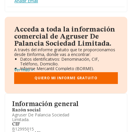
Añadir Email
Acceda a toda la información
comercial de Agruser De
Palancia Sociedad Limitada.
A través del informe gratuito que te proporcionamos
desde Einforma, donde vas a encontrar:
Datos identificativos: Denominación, CIF,
Teléfono, Domicilio.
Informe Mercantil Completo (BORME).
Ver más
Gráficos de Evolución Ventas y Empleados.
Consejo de Administración y Administradores.
QUIERO MI INFORME GRATUITO
Directivos y Ejecutivos.
Accionistas.
Participaciones y Vinculaciones en otras empresas.
Artículos de prensa publicados sobre la empresa.
Información oficial y registral complementaria.
Información general
Razón social
Agruser De Palancia Sociedad
Limitada.
CIF
B12995015