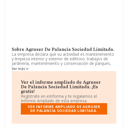
Sobre Agruser De Palancia Sociedad Limitada.
La empresa declara que su actividad es mantenimiento
y limpieza interior y exterior de edificios. trabajos de
jardinería, mantenimiento y conservación de parques,
jardines y elementos anejos. la ejecución de obra,
Ver más
pública o privada, mantenimiento, conservación y
reforma de edificios e instalaciones, pudiendo realizar
todo ello por cuenta. La empresa está registrada como
Ver el informe ampliado de Agruser
Sociedad Limitada. Tiene CNAE: 8130 - 'Actividades de
De Palancia Sociedad Limitada. ¡Es
jardinería'. La sociedad no tiene actividad en mercados
gratis!
exteriores.
Regístrate en eInforma y te regalamos el
Informe Ampliado de esta empresa.
Acerca de los empleados, ha contado con una
VER INFORME AMPLIADO DE AGRUSER
reducción del 17% y teniendo en cuenta la información
DE PALANCIA SOCIEDAD LIMITADA.
a disposición de INFORMA, ha contado con un número
de empleados inferior a la media de sector.
La sociedad
Agruser de Palancia Sociedad