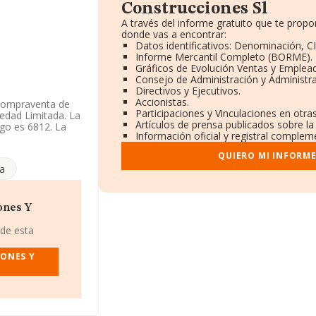
Construcciones Sl
A través del informe gratuito que te pro
donde vas a encontrar:
Datos identificativos: Denominación, CI
Informe Mercantil Completo (BORME).
Gráficos de Evolución Ventas y Emplea
Consejo de Administración y Administr
Directivos y Ejecutivos.
Accionistas.
 compraventa de
Participaciones y Vinculaciones en otr
edad Limitada. La
Artículos de prensa publicados sobre l
go es 6812. La
Información oficial y registral complem
QUIERO MI INFORM
 de 6 de mayo de
a
as empresas, la
 de empleados ha
FORMA, ese número
ones Y
L
, CIF
 de esta
s núm. 15 Bajo B,
IONES Y
s pertenecientes
es de euros y se
las compañías, la
 relación con la