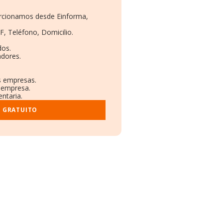
porcionamos desde Einforma,
F, Teléfono, Domicilio.
dos.
adores.
as empresas.
a empresa.
entaria.
E GRATUITO