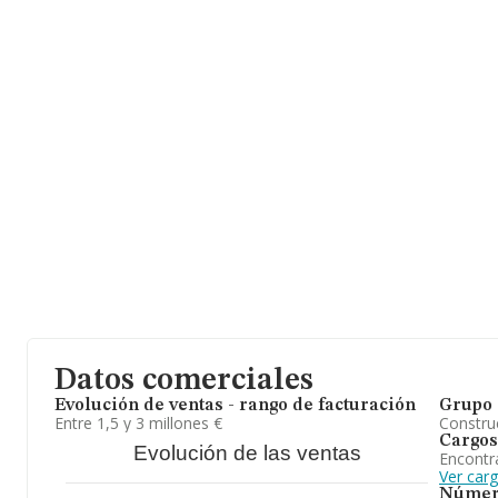
información de la provincia de Jaén, en la base de datos INFOR
empresas, con ventas en 2011 de hasta 51 millones de euros. Con
la información relativa a las compañías, la media de antigüedad 
constitución es de 20 años. La media de empleados es de 1.
Datos comerciales
Evolución de ventas - rango de facturación
Grupo 
Entre 1,5 y 3 millones €
Construc
Cargos
Evolución de las ventas
Encontr
Ver car
Númer