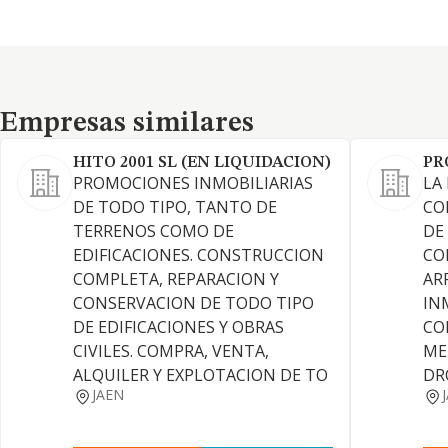
Empresas similares
Empresas similares
HITO 2001 SL (EN LIQUIDACION)
PR
PROMOCIONES INMOBILIARIAS
LA
DE TODO TIPO, TANTO DE
CO
TERRENOS COMO DE
DE
EDIFICACIONES. CONSTRUCCION
CO
COMPLETA, REPARACION Y
AR
CONSERVACION DE TODO TIPO
IN
DE EDIFICACIONES Y OBRAS
CO
CIVILES. COMPRA, VENTA,
ME
ALQUILER Y EXPLOTACION DE TO
DR
JAEN