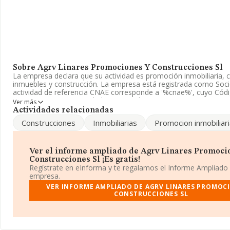
Sobre Agrv Linares Promociones Y Construcciones Sl
La empresa declara que su actividad es promoción inmobiliaria,
inmuebles y construcción. La empresa está registrada como Soci
actividad de referencia CNAE corresponde a '%cnae%', cuyo Códi
empresa no tiene actividad en mercados exteriores.
Ver más
Actividades relacionadas
De acuerdo con la Recomendación 2003/361/CE de la Comisión,
Construcciones
Inmobiliarias
Promocion inmobiliari
2003, sobre la definición de microempresas, pequeñas y median
compañía reúne los requisitos de una microempresa. El número
disminuido un 20% y atendiendo a los datos disponibles en IN
ha estado por encima de la media de sector.
Ver el informe ampliado de Agrv Linares Promoci
Construcciones Sl ¡Es gratis!
La compañía
Agrv Linares Promociones y Construcciones S.
Regístrate en eInforma y te regalamos el Informe Ampliado
B23578701, tiene su domicilio social establecido en Calle Franco
empresa.
(23700), Linares, Jaén, Andalucía.
VER INFORME AMPLIADO DE AGRV LINARES PROMOC
CONSTRUCCIONES SL
Con los datos a disposición de INFORMA sobre 231.218 empresa
al sector, a nivel nacional la facturación asciende a 29.817 millon
calcula un promedio de facturación de 128 mil euros entre todas 
facturación de la empresa ha triplicado el promedio del sector. En