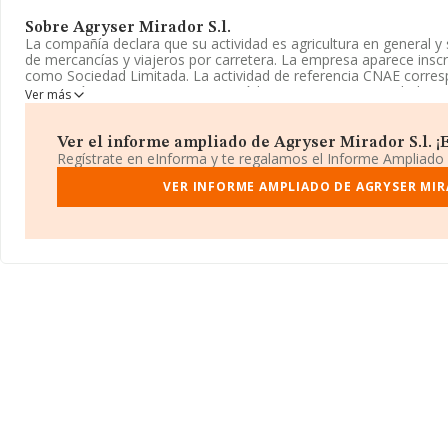
Sobre Agryser Mirador S.l.
La compañía declara que su actividad es agricultura en general y s
de mercancías y viajeros por carretera. La empresa aparece inscri
como Sociedad Limitada. La actividad de referencia CNAE corres
mercancías por carretera', cuyo Código es 4941. La sociedad no 
Ver más
exteriores.
La compañía
Agryser Mirador S.L
, con CIF B73132821, tiene su
Ver el informe ampliado de Agryser Mirador S.l. ¡E
Calle Doctor Pardo López núm. 6, (30739), en el municipio de El 
Regístrate en eInforma y te regalamos el Informe Ampliado
Con los datos a disposición de INFORMA sobre 62.013 empresas p
VER INFORME AMPLIADO DE AGRYSER MIR
nivel nacional la facturación asciende a 44.874 millones de euros
de ventas entre todas las compañías asciende a los 723 mil euro
información sobre Murcia, en la base de datos INFORMA consta
de hasta 3.339 millones de euros. Por último, con el fin de ampliar
ámbito de la empresa, la media de empleados es de 5; la media 
constitución es de 17 años.