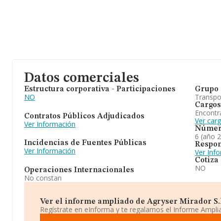
Datos comerciales
Estructura corporativa - Participaciones
Grupo 
NO
Transpo
Cargos
Encontr
Contratos Públicos Adjudicados
Ver car
Ver Información
Númer
6 (año 
Incidencias de Fuentes Públicas
Respon
Ver Información
Ver Inf
Cotiza
NO
Operaciones Internacionales
No constan
Ver el informe ampliado de Agryser Mirador S.l.
Regístrate en eInforma y te regalamos el Informe Ampl