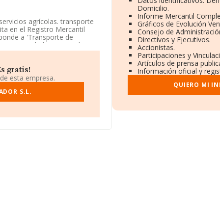
Datos identificativos: De
Domicilio.
Informe Mercantil Compl
ervicios agrícolas. transporte
Gráficos de Evolución Ve
ta en el Registro Mercantil
Consejo de Administració
ponde a 'Transporte de
Directivos y Ejecutivos.
tiene actividad en mercados
Accionistas.
Participaciones y Vincula
Artículos de prensa publi
 domicilio social establecido en
s gratis!
Información oficial y regi
Mirador, Murcia.
 de esta empresa.
QUIERO MI I
ertenecientes al sector, a
ADOR S.L.
 y el promedio de la facturación
s. Teniendo en cuenta la
n 2757 empresas, con ventas
 la información relativa al
de antigüedad desde la