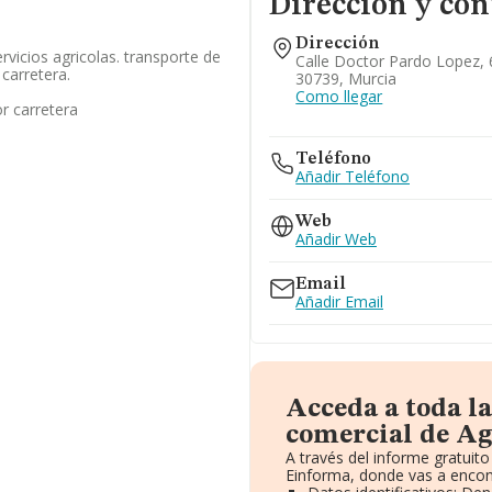
Dirección y con
Dirección
ervicios agricolas. transporte de
Calle Doctor Pardo Lopez, 6
carretera.
30739, Murcia
Como llegar
r carretera
Teléfono
Añadir Teléfono
Web
Añadir Web
Email
Añadir Email
Acceda a toda l
comercial de Ag
A través del informe gratui
Einforma, donde vas a encon