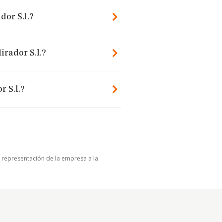
dor S.l.?
irador S.l.?
 S.l.?
u representación de la empresa a la