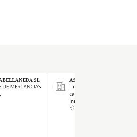
ABELLANEDA SL
ASCENSION GARCIA S.L.
E DE MERCANCIAS
Transporte de mercancías po
.
carretera a nivel nacional e
internacional
MURCIA