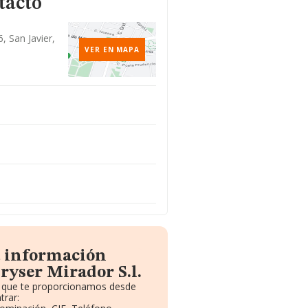
tacto
, San Javier,
VER EN MAPA
a información
ryser Mirador S.l.
to que te proporcionamos desde
trar: