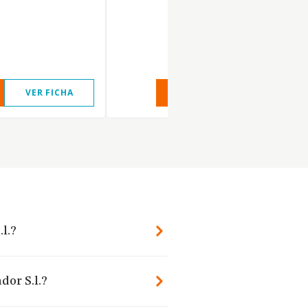
VER FICHA
VER INFORME
VER FIC
l.?
dor S.l.?