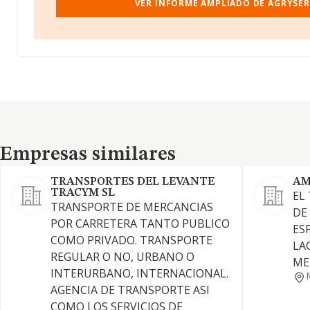
VER INFORME AMPLIADO DE AGRYSER
Empresas similares
Empresas similares
TRANSPORTES DEL LEVANTE
AM
TRACYM SL
EL
TRANSPORTE DE MERCANCIAS
DE
POR CARRETERA TANTO PUBLICO
ES
COMO PRIVADO. TRANSPORTE
LA
REGULAR O NO, URBANO O
ME
INTERURBANO, INTERNACIONAL.
AGENCIA DE TRANSPORTE ASI
COMO LOS SERVICIOS DE