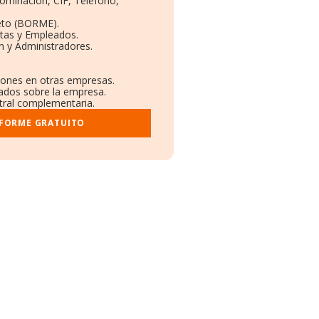
nominación, CIF, Teléfono,
eto (BORME).
ntas y Empleados.
n y Administradores.
ciones en otras empresas.
cados sobre la empresa.
stral complementaria.
NFORME GRATUITO