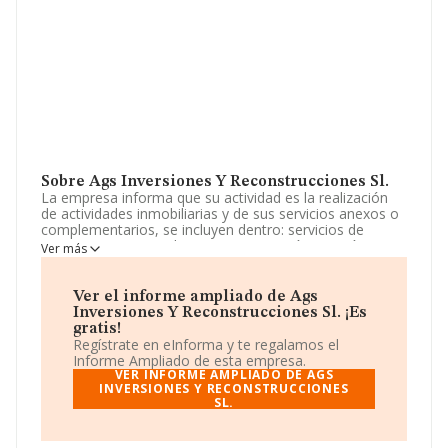
Sobre Ags Inversiones Y Reconstrucciones Sl.
La empresa informa que su actividad es la realización
de actividades inmobiliarias y de sus servicios anexos o
complementarios, se incluyen dentro: servicios de
compraventa, arrendamiento, promoción, gestión,
Ver más
comercialización, construcción, rehabilitación y otras
actividades. La empresa es una Sociedad Limitada. Su
CNAE corresponde a 6831 con código 'Agentes de la
Ver el informe ampliado de Ags
propiedad inmobiliaria'. La empresa no tiene actividad
Inversiones Y Reconstrucciones Sl. ¡Es
en mercados exteriores.
gratis!
Regístrate en eInforma y te regalamos el
La empresa
Ags Inversiones y Reconstrucciones
Informe Ampliado de esta empresa.
S.L
, con NIF B71519136, tiene domicilio fiscal en Plaza
VER INFORME AMPLIADO DE AGS
Los Castaños núm. 3 1 C, (31010), Barañain, Navarra.
INVERSIONES Y RECONSTRUCCIONES
SL.
En base a la información de la que dispone INFORMA
sobre 54.122 compañías, a nivel nacional la facturación