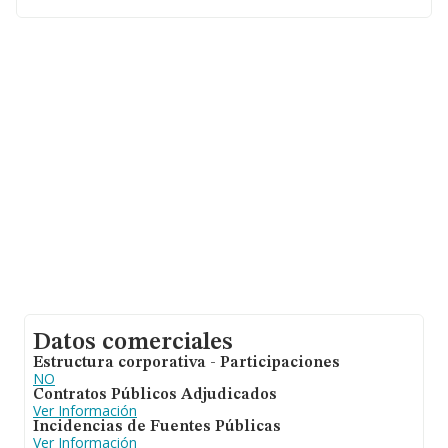
asciende a 4.318 millones de euros y se estima que el
promedio de la facturación entre todas las empresas es
de 79 mil euros. En cuanto a la información relativa a la
provincia de Navarra, en la base de datos de INFORMA
aparecen 367 empresas, con ventas de 47 millones de
euros. Para aportar ulterior información de interés en el
ámbito sectorial, la media de empleados de las
empresas es de 1. La antigüedad alcanza los 7 años
desde la constitución.
Datos comerciales
Estructura corporativa - Participaciones
NO
Contratos Públicos Adjudicados
Ver Información
Incidencias de Fuentes Públicas
Ver Información