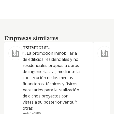
Empresas similares
Empresas similares
TSUMUGI SL.
R
1. La promoción inmobiliaria
L
de edificios residenciales y no
a
residenciales propios u obras
p
de ingeniería civil, mediante la
g
consecución de los medios
b
financieros, técnicos y físicos
s
necesarios para la realización
c
de dichos proyectos con
d
vistas a su posterior venta. Y
l
otras
i
NAVARRA