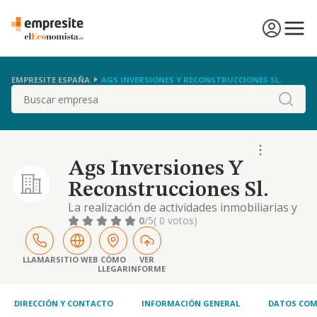
EMPRESITE ESPAÑA
AGS INVERSIONES Y RECONSTRUCCIONES SL.
Buscar
Ags Inversiones Y
Reconstrucciones Sl.
La realización de actividades inmobiliarias y
de sus servicios anexos o complementarios,
0
/5
( 0 votos)
se incluyen dentro: servicios de
compraventa, arrendamiento, promoción,
gestión, comercialización, construcción,
LLAMAR
SITIO WEB
CÓMO
VER
LLEGAR
INFORME
rehabilitación y otras actividades
DIRECCIÓN Y CONTACTO
INFORMACIÓN GENERAL
DATOS COM