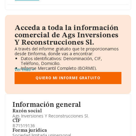
Acceda a toda la información
comercial de Ags Inversiones
Y Reconstrucciones Sl.
A través del informe gratuito que te proporcionamos
desde Einforma, donde vas a encontrar:
Datos identificativos: Denominación, CIF,
Teléfono, Domicilio.
Informe Mercantil Completo (BORME).
Ver más
Gráficos de Evolución Ventas y Empleados.
Consejo de Administración y Administradores.
QUIERO MI INFORME GRATUITO
Directivos y Ejecutivos.
Accionistas.
Participaciones y Vinculaciones en otras empresas.
Artículos de prensa publicados sobre la empresa.
Información oficial y registral complementaria.
Información general
Razón social
Ags Inversiones Y Reconstrucciones Sl.
CIF
B71519136
Forma jurídica
Sociedad limitada unipersonal