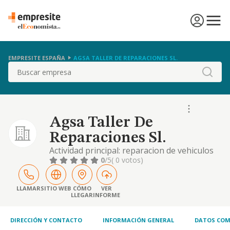
EMPRESITE ESPAÑA
AGSA TALLER DE REPARACIONES SL.
Buscar
Agsa Taller De
Reparaciones Sl.
Actividad principal: reparacion de vehiculos
automoviles, motocicletas y cualquier otro
0
/5
( 0 votos)
vehiculo. otras actividades: comercio al
mayor y menor de toda clase de accesorios y
piezas de recambio para toda clase de
LLAMAR
SITIO WEB
CÓMO
VER
LLEGAR
INFORME
vehiculos, etc
DIRECCIÓN Y CONTACTO
INFORMACIÓN GENERAL
DATOS COM