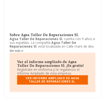
Sobre Agsa Taller De Reparaciones Sl.
Agsa Taller De Reparaciones Sl.
cuenta con 9 años a
sus espaldas. La compañía
Agsa Taller De
Reparaciones Sl.
está localizada en Calle mare de deu
de la llum, 3. Su actividad CNAE se ubica dentro de 9531
Ver más
- Reparación y mantenimiento de vehículos de motor.
Agsa Taller De Reparaciones Sl.
tiene un modelo de
sociedad Sociedad limitada. La compañía tiene una
Ver el informe ampliado de Agsa
franja de ventas Menor de 300 mil €.
Taller De Reparaciones Sl. ¡Es gratis!
Regístrate en eInforma y te regalamos el
Informe Ampliado de esta empresa.
VER INFORME AMPLIADO DE AGSA
TALLER DE REPARACIONES SL.