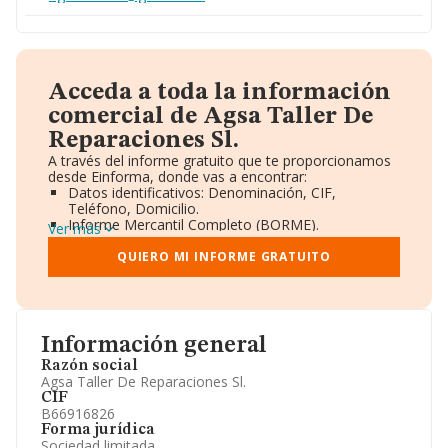
Acceda a toda la información
comercial de Agsa Taller De
Reparaciones Sl.
A través del informe gratuito que te proporcionamos
desde Einforma, donde vas a encontrar:
Datos identificativos: Denominación, CIF,
Teléfono, Domicilio.
Informe Mercantil Completo (BORME).
Ver más
Gráficos de Evolución Ventas y Empleados.
Consejo de Administración y Administradores.
QUIERO MI INFORME GRATUITO
Directivos y Ejecutivos.
Accionistas.
Participaciones y Vinculaciones en otras empresas.
Artículos de prensa publicados sobre la empresa.
Información oficial y registral complementaria.
Información general
Razón social
Agsa Taller De Reparaciones Sl.
CIF
B66916826
Forma jurídica
Sociedad limitada