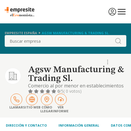
EMPRESITE ESPAÑA
AGSW MANUFACTURING & TRADING SL.
Buscar
Agsw Manufacturing &
Trading Sl.
Comercio al por menor en establecimientos
no especializados, con predominio en
0
/5
( 0 votos)
productos alimenticios, bebidas y tabaco
LLAMAR
SITIO WEB
CÓMO
VER
LLEGAR
INFORME
DIRECCIÓN Y CONTACTO
INFORMACIÓN GENERAL
DATOS COM