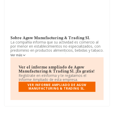
Sobre Agsw Manufacturing & Trading Sl.
La compañía informa que su actividad es comercio al
por menor en establecimientos no especializados, con
predominio en productos alimenticios, bebidas y tabaco.
La empresa aparece inscrita en el Registro Mercantil
Ver más
como Sociedad Limitada. Su CNAE corresponde a 4711
con código 'Comercio al por menor en establecimientos
no especializados, con predominio en productos
Ver el informe ampliado de Agsw
alimenticios, bebidas y tabaco'. La compañía no tiene
Manufacturing & Trading Sl. ¡Es gratis!
actividad en mercados exteriores.
Regístrate en eInforma y te regalamos el
Informe Ampliado de esta empresa.
La sociedad
Agsw Manufacturing & Trading S.L
,
VER INFORME AMPLIADO DE AGSW
con número de identificación fiscal B42899047, está
MANUFACTURING & TRADING SL.
situada en Calle Bernardo Atxaga núm. 2 Ch 16, (28521),
en el municipio de Rivas-vaciamadrid, Madrid.
Con los datos a disposición de INFORMA sobre 21.791
empresas pertenecientes al sector, en el ámbito
nacional la facturación alcanza la cifra de 102.271