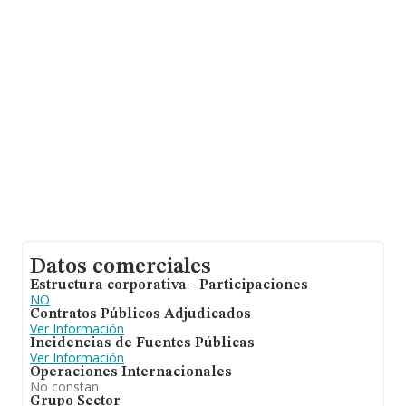
millones de euros y la media de facturación de ventas
entre todas las compañías alcanza los 4 millones de
euros. Respecto a la información de la provincia
(hablamos de Madrid), en la base de datos INFORMA
constan 3261 empresas, cuyas ventas han alcanzado
los 26.116 millones de euros. Finalmente, para
completar los datos de sector la media de empleados
de las empresas es de 19; la media de antigüedad desde
la constitución es de 13 años.
Datos comerciales
Estructura corporativa - Participaciones
NO
Contratos Públicos Adjudicados
Ver Información
Incidencias de Fuentes Públicas
Ver Información
Operaciones Internacionales
No constan
Grupo Sector