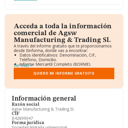
Acceda a toda la información
comercial de Agsw
Manufacturing & Trading Sl.
A través del informe gratuito que te proporcionamos
desde Einforma, donde vas a encontrar:
Datos identificativos: Denominación, CIF,
Teléfono, Domicilio.
Informe Mercantil Completo (BORME).
Ver más
Gráficos de Evolución Ventas y Empleados.
Consejo de Administración y Administradores.
QUIERO MI INFORME GRATUITO
Directivos y Ejecutivos.
Accionistas.
Participaciones y Vinculaciones en otras empresas.
Artículos de prensa publicados sobre la empresa.
Información oficial y registral complementaria.
Información general
Razón social
Agsw Manufacturing & Trading Sl.
CIF
B42899047
Forma jurídica
Sociedad limitada unipersonal