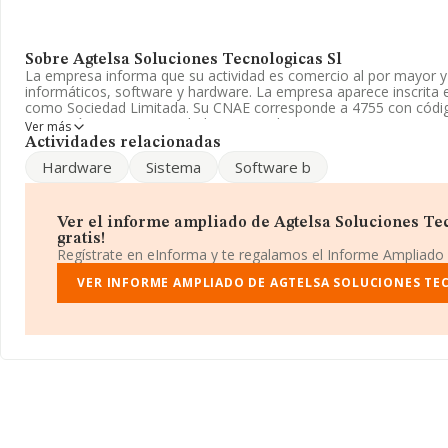
Sobre Agtelsa Soluciones Tecnologicas Sl
La empresa informa que su actividad es comercio al por mayor 
informáticos, software y hardware. La empresa aparece inscrita e
como Sociedad Limitada. Su CNAE corresponde a 4755 con códi
compañía no tiene actividad en mercados exteriores.
Ver más
Actividades relacionadas
La sociedad española
Agtelsa Soluciones Tecnologicas S.L
, 
Hardware
Sistema
Software b
encuentra en Calle Coalicion núm. 35, (28041), en el municipio de
En base a la información de la que dispone INFORMA sobre 25.5
facturación en el ámbito nacional alcanza los 8.191 millones de e
Ver el informe ampliado de Agtelsa Soluciones Tec
facturación de ventas entre todas las compañías alcanza los 320 
gratis!
la información relativa a la provincia de Madrid, en la base de
Regístrate en eInforma y te regalamos el Informe Ampliado
4630 empresas, con ventas de hasta 2.992 millones de euros. Por 
ampliar la información relativa al ámbito de la empresa, la medi
VER INFORME AMPLIADO DE AGTELSA SOLUCIONES TE
la antigüedad desde la constitución es de 21 años.