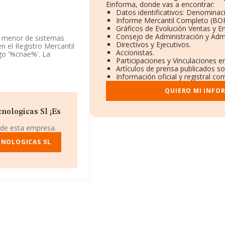
Einforma, donde vas a encontrar:
Datos identificativos: Denominaci
Informe Mercantil Completo (BO
Gráficos de Evolución Ventas y E
Consejo de Administración y Admi
y menor de sistemas
Directivos y Ejecutivos.
n el Registro Mercantil
Accionistas.
go '%cnae%'. La
Participaciones y Vinculaciones e
Artículos de prensa publicados s
Información oficial y registral c
con CIF B84248780, se
 Madrid, Madrid.
QUIERO MI INFO
38 compañías, la
uros y la media de
nologicas Sl ¡Es
mil euros. En cuanto a
 datos INFORMA constan
 de esta empresa.
último, con el fin de
a de empleados es de 2;
CNOLOGICAS SL