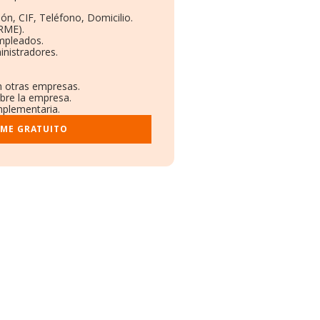
ón, CIF, Teléfono, Domicilio.
RME).
mpleados.
nistradores.
n otras empresas.
obre la empresa.
omplementaria.
RME GRATUITO