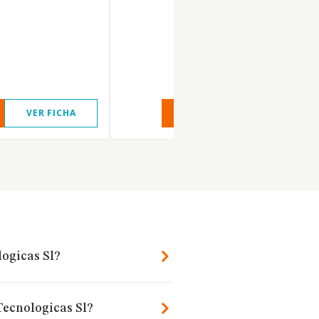
VER FICHA
VER INFORME
VER FIC
logicas Sl?
Tecnologicas Sl?