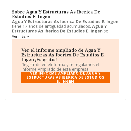
Sobre Agua Y Estructuras As Iberica De
Estudios E. Ingen
Agua Y Estructuras As Iberica De Estudios E. Ingen
tiene 17 años de antigüedad acumulados.
Agua Y
Estructuras As Iberica De Estudios E. Ingen
se
encuentra en Urbanizacion la Cartuja, null. Su actividad
Ver más
CNAE está incluida en 9499 - Otras actividades
asociativas n.c.o.p..
Agua Y Estructuras As Iberica De
Estudios E. Ingen
está registrada como Unión
Ver el informe ampliado de Agua Y
temporal de empresas.
Estructuras As Iberica De Estudios E.
Ingen ¡Es gratis!
Regístrate en eInforma y te regalamos el
Informe Ampliado de esta empresa.
VER INFORME AMPLIADO DE AGUA Y
ESTRUCTURAS AS IBERICA DE ESTUDIOS
E. INGEN