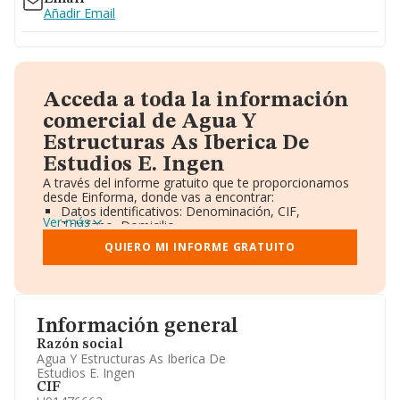
Añadir Email
Acceda a toda la información
comercial de Agua Y
Estructuras As Iberica De
Estudios E. Ingen
A través del informe gratuito que te proporcionamos
desde Einforma, donde vas a encontrar:
Datos identificativos: Denominación, CIF,
Ver más
Teléfono, Domicilio.
Informe Mercantil Completo (BORME).
QUIERO MI INFORME GRATUITO
Gráficos de Evolución Ventas y Empleados.
Consejo de Administración y Administradores.
Directivos y Ejecutivos.
Accionistas.
Participaciones y Vinculaciones en otras empresas.
Información general
Artículos de prensa publicados sobre la empresa.
Información oficial y registral complementaria.
Razón social
Agua Y Estructuras As Iberica De
Estudios E. Ingen
CIF