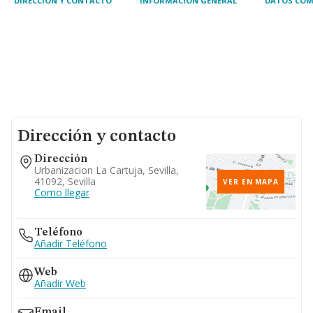
DIRECCIÓN Y CONTACTO
INFORMACIÓN GENERAL
DATOS COM
Dirección y contacto
Dirección
Urbanizacion La Cartuja, Sevilla,
41092, Sevilla
VER EN MAPA
Como llegar
Teléfono
Añadir Teléfono
Web
Añadir Web
Email