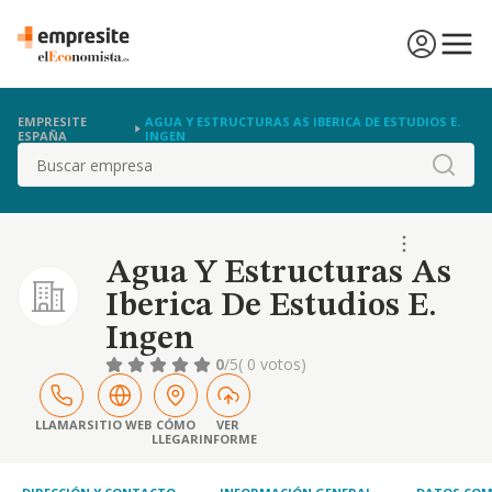
EMPRESITE
AGUA Y ESTRUCTURAS AS IBERICA DE ESTUDIOS E.
ESPAÑA
INGEN
Buscar
Agua Y Estructuras As
Iberica De Estudios E.
Ingen
0
/5
( 0 votos)
LLAMAR
SITIO WEB
CÓMO
VER
LLEGAR
INFORME