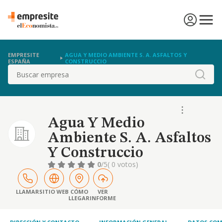
EMPRESITE
AGUA Y MEDIO AMBIENTE S. A. ASFALTOS Y
ESPAÑA
CONSTRUCCIO
Buscar
Agua Y Medio
Ambiente S. A. Asfaltos
Y Construccio
0
/5
( 0 votos)
LLAMAR
SITIO WEB
CÓMO
VER
LLEGAR
INFORME