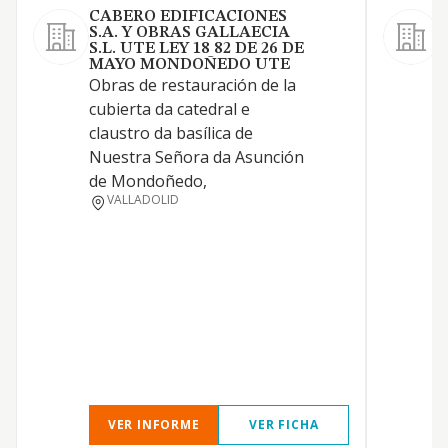
CABERO EDIFICACIONES
S.A. Y OBRAS GALLAECIA
S.L. UTE LEY 18 82 DE 26 DE
2
MAYO MONDOÑEDO UTE
Obras de restauración de la

cubierta da catedral e
d
claustro da basílica de
E
Nuestra Señora da Asunción
c
de Mondoñedo,
c
VALLADOLID
l
a
p
e
6
e
S
m
VER INFORME
VER FICHA