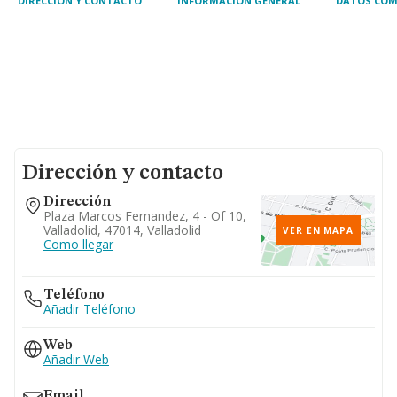
DIRECCIÓN Y CONTACTO
INFORMACIÓN GENERAL
DATOS COM
Dirección y contacto
Dirección
Plaza Marcos Fernandez, 4 - Of 10,
Valladolid, 47014, Valladolid
VER EN MAPA
Como llegar
Teléfono
Añadir Teléfono
Web
Añadir Web
Email