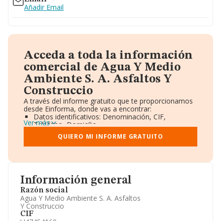
Añadir Email
Acceda a toda la información
comercial de Agua Y Medio
Ambiente S. A. Asfaltos Y
Construccio
A través del informe gratuito que te proporcionamos
desde Einforma, donde vas a encontrar:
Datos identificativos: Denominación, CIF,
Ver más
Teléfono, Domicilio.
Informe Mercantil Completo (BORME).
QUIERO MI INFORME GRATUITO
Gráficos de Evolución Ventas y Empleados.
Consejo de Administración y Administradores.
Directivos y Ejecutivos.
Accionistas.
Participaciones y Vinculaciones en otras empresas.
Información general
Artículos de prensa publicados sobre la empresa.
Información oficial y registral complementaria.
Razón social
Agua Y Medio Ambiente S. A. Asfaltos
Y Construccio
CIF