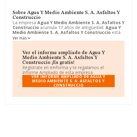
Sobre Agua Y Medio Ambiente S. A. Asfaltos Y
Construccio
La empresa
Agua Y Medio Ambiente S. A. Asfaltos Y
Construccio
acumula 17 años de antigüedad.
Agua Y
Medio Ambiente S. A. Asfaltos Y Construccio
está
emplazada en Plaza Marcos Fernandez, 4 - OF 10,
Ver más
Valladolid, Valladolid. Centra su actividad CNAE como
9499 - Otras actividades asociativas n.c.o.p.. La empresa
Agua Y Medio Ambiente S. A. Asfaltos Y
Ver el informe ampliado de Agua Y
Construccio
es Unión temporal de empresas.
Medio Ambiente S. A. Asfaltos Y
Construccio ¡Es gratis!
Regístrate en eInforma y te regalamos el
Informe Ampliado de esta empresa.
VER INFORME AMPLIADO DE AGUA Y
MEDIO AMBIENTE S. A. ASFALTOS Y
CONSTRUCCIO