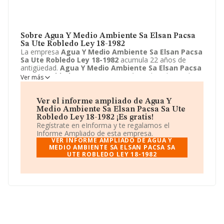
Sobre Agua Y Medio Ambiente Sa Elsan Pacsa
Sa Ute Robledo Ley 18-1982
La empresa
Agua Y Medio Ambiente Sa Elsan Pacsa
Sa Ute Robledo Ley 18-1982
acumula 22 años de
antigüedad.
Agua Y Medio Ambiente Sa Elsan Pacsa
Sa Ute Robledo Ley 18-1982
está emplazada en Plaza
Ver más
Marcos Fernandez of 10, 4, Valladolid, Valladolid. Centra
su actividad CNAE como 9499 - Otras actividades
asociativas n.c.o.p.. La empresa
Agua Y Medio
Ver el informe ampliado de Agua Y
Ambiente Sa Elsan Pacsa Sa Ute Robledo Ley 18-
Medio Ambiente Sa Elsan Pacsa Sa Ute
1982
es Unión temporal de empresas.
Robledo Ley 18-1982 ¡Es gratis!
Regístrate en eInforma y te regalamos el
Informe Ampliado de esta empresa.
VER INFORME AMPLIADO DE AGUA Y
MEDIO AMBIENTE SA ELSAN PACSA SA
UTE ROBLEDO LEY 18-1982