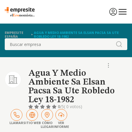
EMPRESITE
AGUA Y MEDIO AMBIENTE SA ELSAN PACSA SA UTE
ESPAÑA
ROBLEDO LEY 18-1982
Buscar
Agua Y Medio
Ambiente Sa Elsan
Pacsa Sa Ute Robledo
Ley 18-1982
0
/5
( 0 votos)
LLAMAR
SITIO WEB
CÓMO
VER
LLEGAR
INFORME