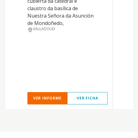
cubierta da catedral e
d
claustro da basílica de
E
Nuestra Señora da Asunción
c
de Mondoñedo,
c
VALLADOLID
l
a
p
e
6
e
S
m
VER INFORME
VER FICHA