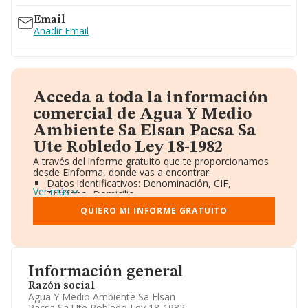
Email
Añadir Email
Acceda a toda la información
comercial de Agua Y Medio
Ambiente Sa Elsan Pacsa Sa
Ute Robledo Ley 18-1982
A través del informe gratuito que te proporcionamos
desde Einforma, donde vas a encontrar:
Datos identificativos: Denominación, CIF,
Ver más
Teléfono, Domicilio.
Informe Mercantil Completo (BORME).
QUIERO MI INFORME GRATUITO
Gráficos de Evolución Ventas y Empleados.
Consejo de Administración y Administradores.
Directivos y Ejecutivos.
Accionistas.
Participaciones y Vinculaciones en otras empresas.
Información general
Artículos de prensa publicados sobre la empresa.
Información oficial y registral complementaria.
Razón social
Agua Y Medio Ambiente Sa Elsan
Pacsa Sa Ute Robledo Ley 18-1982