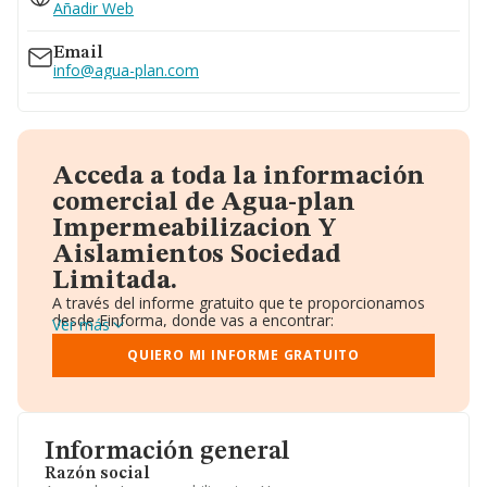
Añadir Web
Email
info@agua-plan.com
Acceda a toda la información
comercial de Agua-plan
Impermeabilizacion Y
Aislamientos Sociedad
Limitada.
A través del informe gratuito que te proporcionamos
desde Einforma, donde vas a encontrar:
Ver más
Datos identificativos: Denominación, CIF,
Teléfono, Domicilio.
QUIERO MI INFORME GRATUITO
Informe Mercantil Completo (BORME).
Gráficos de Evolución Ventas y Empleados.
Consejo de Administración y Administradores.
Directivos y Ejecutivos.
Accionistas.
Información general
Participaciones y Vinculaciones en otras empresas.
Razón social
Artículos de prensa publicados sobre la empresa.