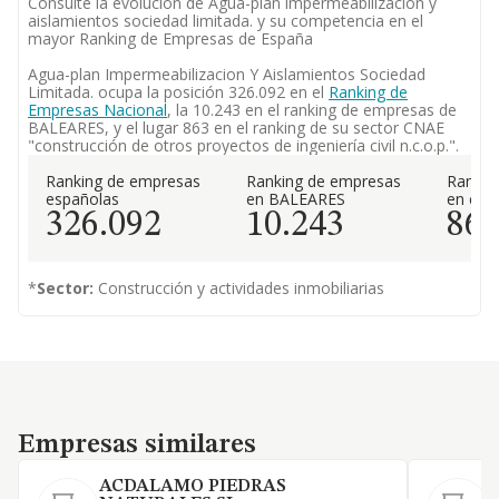
Consulte la evolución de Agua-plan impermeabilizacion y
aislamientos sociedad limitada. y su competencia en el
mayor Ranking de Empresas de España
Agua-plan Impermeabilizacion Y Aislamientos Sociedad
Limitada. ocupa la posición 326.092 en el
Ranking de
Empresas Nacional
, la 10.243 en el ranking de empresas de
BALEARES, y el lugar 863 en el ranking de su sector CNAE
"construcción de otros proyectos de ingeniería civil n.c.o.p.".
Ranking de empresas
Ranking de empresas
Rankin
españolas
en BALEARES
en el 
326.092
10.243
86
*
Sector:
Construcción y actividades inmobiliarias
Empresas similares
Empresas similares
ACDALAMO PIEDRAS