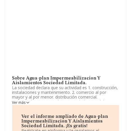
Sobre Agua-plan Impermeabilizacion Y
Aislamientos Sociedad Limitada.
La sociedad declara que su actividad es 1. construcción,
instalaciones y mantenimiento. 2. comercio al por
mayor y al por menor. distribución comercial.
importación y exportación. 3. actividades inmobiliarias.
Ver más
4. industrias manufactureras y textiles. 5. turismo,
hostelería y restauración. 6. prestación de servicios.
actividades de gestión. La sociedad está inscrita en el
Ver el informe ampliado de Agua-plan
Registro Mercantil como Sociedad Limitada. La
Impermeabilizacion Y Aislamientos
actividad de referencia CNAE corresponde a
Sociedad Limitada. ¡Es gratis!
'Construcción de otros proyectos de ingeniería civil
Regístrate en eInforma y te regalamos el