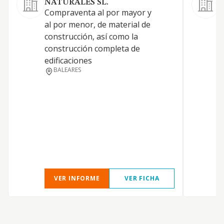
NATURALES SL.
Compraventa al por mayor y
al por menor, de material de
construcción, así como la
D
construcción completa de
edificaciones
BALEARES
I
S
VER INFORME
VER FICHA