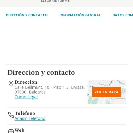
LLEGAR
INFORME
textiles. 5. turismo, hostelería y restauración.
6. prestación de servicios. actividades de
gestión
DIRECCIÓN Y CONTACTO
INFORMACIÓN GENERAL
DATOS COM
Dirección y contacto
Dirección
Calle Bellmunt, 10 - Piso 1 3, Eivissa,
07800, Baleares
VER EN MAPA
Como llegar
Teléfono
Añadir Teléfono
Web