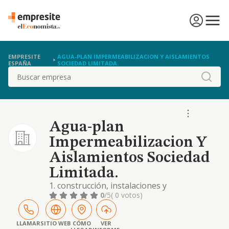
EMPRESITE
AGUA-PLAN IMPERMEABILIZACION Y AISLAMIENTOS
ESPAÑA
SOCIEDAD LIMITADA.
Buscar
Agua-plan
Impermeabilizacion Y
Aislamientos Sociedad
Limitada.
1. construcción, instalaciones y
mantenimiento. 2. comercio al por mayor y al
0
/5
( 0 votos)
por menor. distribución comercial.
importación y exportación. 3. actividades
inmobiliarias. 4. industrias manufactureras y
LLAMAR
SITIO WEB
CÓMO
VER