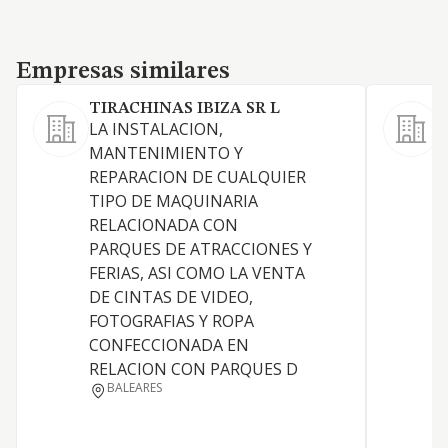
Empresas similares
Empresas similares
TIRACHINAS IBIZA SR L
S
LA INSTALACION,
A
MANTENIMIENTO Y
a
REPARACION DE CUALQUIER
t
TIPO DE MAQUINARIA
d
RELACIONADA CON
C
PARQUES DE ATRACCIONES Y
p
FERIAS, ASI COMO LA VENTA
p
DE CINTAS DE VIDEO,
p
FOTOGRAFIAS Y ROPA
e
CONFECCIONADA EN
e
RELACION CON PARQUES D
p
BALEARES
e
e