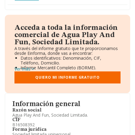
Acceda a toda la información
comercial de Agua Play And
Fun, Sociedad Limitada.
A través del informe gratuito que te proporcionamos
desde Einforma, donde vas a encontrar:
Datos identificativos: Denominación, CIF,
Teléfono, Domicilio.
Informe Mercantil Completo (BORME).
Ver más
Gráficos de Evolución Ventas y Empleados.
Consejo de Administración y Administradores.
QUIERO MI INFORME GRATUITO
Directivos y Ejecutivos.
Accionistas.
Participaciones y Vinculaciones en otras empresas.
Artículos de prensa publicados sobre la empresa.
Información oficial y registral complementaria.
Información general
Razón social
Agua Play And Fun, Sociedad Limitada.
CIF
B16508392
Forma jurídica
Sociedad limitada unipersonal