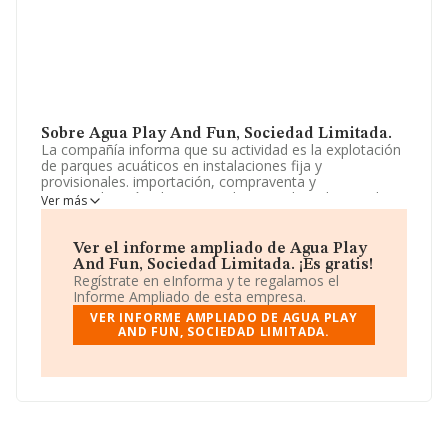
Sobre Agua Play And Fun, Sociedad Limitada.
La compañía informa que su actividad es la explotación
de parques acuáticos en instalaciones fija y
provisionales. importación, compraventa y
comercialización al mayor y al menor de todo tipo de
Ver más
madera, muebles de madera y decoración de madera.
La empresa es una Sociedad Limitada. La actividad de
referencia CNAE corresponde a 'Actividades de los
Ver el informe ampliado de Agua Play
parques de atracciones y los parques temáticos', cuyo
And Fun, Sociedad Limitada. ¡Es gratis!
Código es 9321. La empresa es importadora.
Regístrate en eInforma y te regalamos el
Informe Ampliado de esta empresa.
La sociedad española
Agua Play And Fun, Sociedad
VER INFORME AMPLIADO DE AGUA PLAY
Limitada
, NIF B16508392, está situada en Calle
AND FUN, SOCIEDAD LIMITADA.
Historiador Joan Mari Cardona núm. 8 Piso 3 M,
(07800), en el municipio de Eivissa, provincia de Isles
Baleares, Islas Baleares.
Con los datos a disposición de INFORMA sobre 1.279
empresas pertenecientes al sector, a nivel nacional la
facturación asciende a 904 millones de euros y se