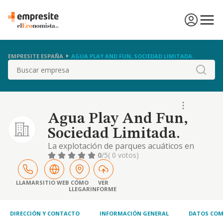
EMPRESITE ESPAÑA
AGUA PLAY AND FUN, SOCIEDAD LIMITADA.
Buscar
Agua Play And Fun,
Sociedad Limitada.
La explotación de parques acuáticos en
instalaciones fija y provisionales.
0
/5
( 0 votos)
importación, compraventa y
comercialización al mayor y al menor de todo
tipo de madera, muebles de madera y
LLAMAR
SITIO WEB
CÓMO
VER
LLEGAR
INFORME
decoración de madera
DIRECCIÓN Y CONTACTO
INFORMACIÓN GENERAL
DATOS COM