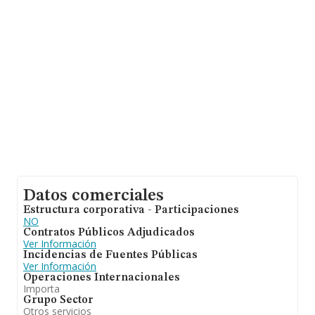
estima que el promedio de la facturación entre todas
las empresas es de 707 mil euros. Como información
adicional de interés, la media de empleados es de 7; la
antigüedad desde la constitución es de 16 años.
Datos comerciales
Estructura corporativa - Participaciones
NO
Contratos Públicos Adjudicados
Ver Información
Incidencias de Fuentes Públicas
Ver Información
Operaciones Internacionales
Importa
Grupo Sector
Otros servicios