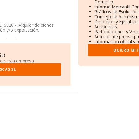
Domicilio.
Informe Mercantil Co
Gráficos de Evolución
Consejo de Administra
Directivos y Ejecutivos
 6820 - 'Alquiler de bienes
Accionistas.
ión y/o exportación.
Participaciones y Vin
Artículos de prensa p
 Egido núm. 17, (16152), Uña, en
Información oficial y 
QUIERO MI 
32.555 empresas, en el ámbito
is!
os y la media entre todas las
 de esta empresa.
 la información de la provincia de
yas ventas han obtenido los 18
SCAS SL
edia de empleados de las empresas