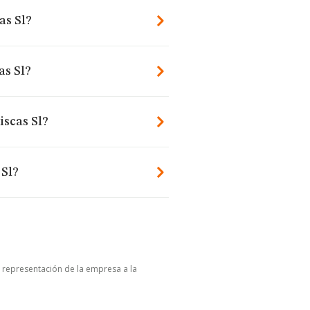
as Sl?
as Sl?
iscas Sl?
 Sl?
u representación de la empresa a la