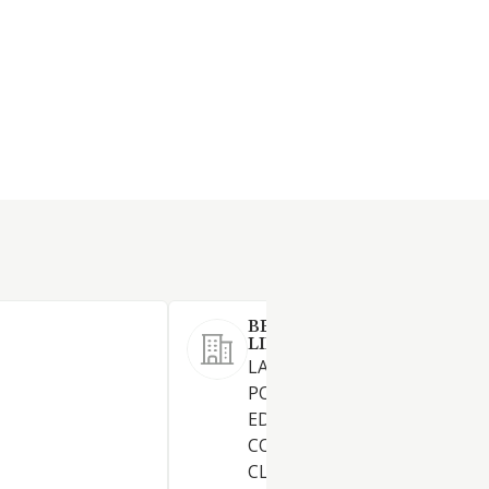
BELGOGAR HOME SOCIEDA
LIMITADA.
LA ADQUISICION O ENAJENA
POR CUALQUIER TITULO DE
EDIFICIOS, VIVIENDAS Y
CONSTRUCCIONES DE TODA
CLASES, YA SEAN LIBRES O D