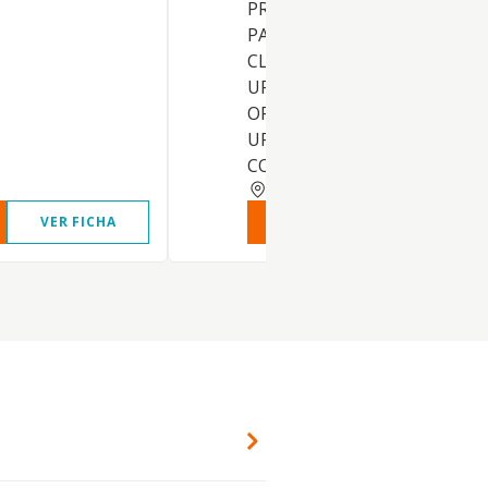
PROTECCION OFICIAL, SOLAR
PARCELAS, TERRENOS Y TOD
CLASE DE FINCAS RUSTICAS 
URBANAS, ASI COMO SU
ORDENACION, PARCELACION
URBANIZACION,
CONSOLIDACION, PREPARAC
CUENCA
VER FICHA
VER INFORME
VER FIC
?