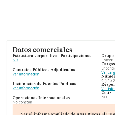
Datos comerciales
Estructura corporativa - Participaciones
Grupo 
NO
Construc
Cargos
Encontr
Contratos Públicos Adjudicados
Ver car
Ver Información
Númer
0 (año 
Incidencias de Fuentes Públicas
Respon
Ver Información
Ver Inf
Cotiza
NO
Operaciones Internacionales
No constan
Ver el informe ampliado de Agua Riscas Sl ¡Es g