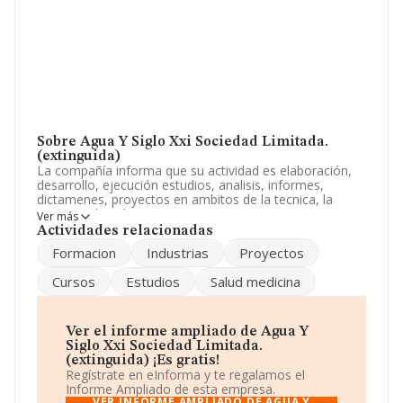
Sobre Agua Y Siglo Xxi Sociedad Limitada.
(extinguida)
La compañía informa que su actividad es elaboración,
desarrollo, ejecución estudios, analisis, informes,
dictamenes, proyectos en ambitos de la tecnica, la
empresa, la industria. imparticion cursos, programas,
Ver más
conferencias, seminarios, desarrollo actividades f. La
Actividades relacionadas
sociedad está inscrita en el Registro Mercantil como
Formacion
Industrias
Proyectos
Sociedad Limitada. Tiene CNAE: 7120 - 'Ensayos y
análisis técnicos'. La sociedad no tiene actividad en
Cursos
Estudios
Salud medicina
mercados exteriores.
La empresa
Agua y Siglo Xxi Sociedad Limitada.
(extinguida)
, con NIF B18880104, se encuentra en
Ver el informe ampliado de Agua Y
Calle Las Mercedes núm. 2, (18009), en el municipio de
Siglo Xxi Sociedad Limitada.
Granada, Andalucía.
(extinguida) ¡Es gratis!
Regístrate en eInforma y te regalamos el
En relación con el sector y disponiendo de los datos de
Informe Ampliado de esta empresa.
hasta 7.174 empresas, en el ámbito nacional la
VER INFORME AMPLIADO DE AGUA Y