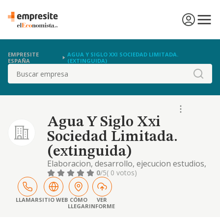
EMPRESITE
AGUA Y SIGLO XXI SOCIEDAD LIMITADA.
ESPAÑA
(EXTINGUIDA)
Buscar
Agua Y Siglo Xxi
Sociedad Limitada.
(extinguida)
Elaboracion, desarrollo, ejecucion estudios,
analisis, informes, dictamenes, proyectos en
0
/5
( 0 votos)
ambitos de la tecnica, la empresa, la
industria. imparticion cursos, programas,
conferencias, seminarios, desarrollo
LLAMAR
SITIO WEB
CÓMO
VER
LLEGAR
INFORME
actividades f