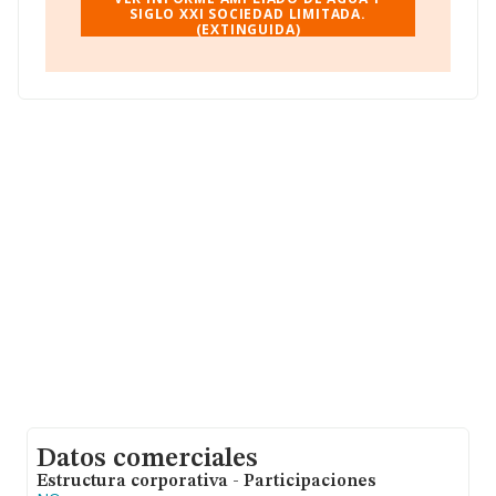
facturación alcanza la cifra de 2.818 millones de euros y
SIGLO XXI SOCIEDAD LIMITADA.
(EXTINGUIDA)
se estima que el promedio de la facturación entre todas
las empresas es de 392 mil euros. Respecto a la
información de la provincia (hablamos de Granada), en
la base de datos INFORMA constan 113 empresas,
cuyas ventas han obtenido los 9 millones de euros. Por
último, con el fin de ampliar la información relativa al
ámbito de la empresa, los empleados de media son 4.
La antigüedad alcanza los 19 años desde la
constitución.
Datos comerciales
Estructura corporativa - Participaciones