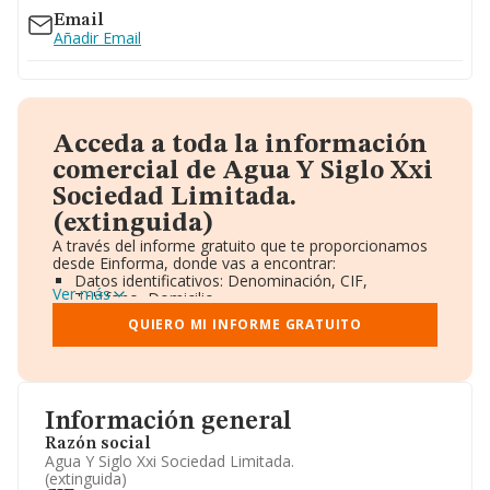
Email
Añadir Email
Acceda a toda la información
comercial de Agua Y Siglo Xxi
Sociedad Limitada.
(extinguida)
A través del informe gratuito que te proporcionamos
desde Einforma, donde vas a encontrar:
Datos identificativos: Denominación, CIF,
Ver más
Teléfono, Domicilio.
Informe Mercantil Completo (BORME).
QUIERO MI INFORME GRATUITO
Gráficos de Evolución Ventas y Empleados.
Consejo de Administración y Administradores.
Directivos y Ejecutivos.
Accionistas.
Participaciones y Vinculaciones en otras empresas.
Información general
Artículos de prensa publicados sobre la empresa.
Información oficial y registral complementaria.
Razón social
Agua Y Siglo Xxi Sociedad Limitada.
(extinguida)