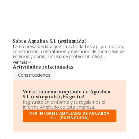
Sobre Aguaboa S.l. (extinguida)
La empresa declara que su actividad es a).- promoción,
construcción, contratación y ejecución de toda clase de
edificios y obras, incluso de proteccion oficial,
directamente o a traves de subcontrata, públicas o
Ver más
privadas. b).-toda clase de trabajos de albanil. La
Actividades relacionadas
sociedad está registrada como Sociedad Limitada. Su
Construcciones
actividad CNAE es '%cnae%' con código 6812. La
compañía no tiene actividad en mercados exteriores.
La empresa
Aguaboa S.L. (extinguida)
, NIF
Ver el informe ampliado de Aguaboa
B36478071, está situada en Calle Carlos Casares
S.l. (extinguida) ¡Es gratis!
Mourino núm. 12, (36940), Cangas, provincia de
Regístrate en eInforma y te regalamos el
Pontevedra, Galicia.
Informe Ampliado de esta empresa.
VER INFORME AMPLIADO DE AGUABOA
Con los datos a disposición de INFORMA sobre 231.218
S.L. (EXTINGUIDA)
empresas pertenecientes al sector, en el ámbito
nacional la facturación alcanza la cifra de 29.817
millones de euros y el promedio de la facturación de
ventas entre todas las compañías asciende a los 128 mil