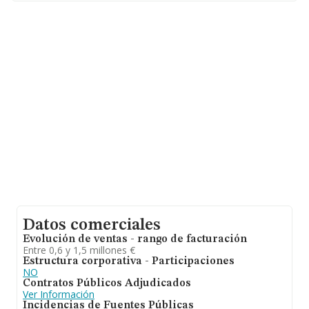
euros. Respecto a la información de la provincia
(hablamos de Pontevedra), en la base de datos
INFORMA constan 3822 empresas, con ventas en 2008
de hasta 247 millones de euros. Como información
adicional de interés, los empleados de media son 1; la
antigüedad desde la constitución es de 20 años.
Datos comerciales
Evolución de ventas - rango de facturación
Entre 0,6 y 1,5 millones €
Estructura corporativa - Participaciones
NO
Contratos Públicos Adjudicados
Ver Información
Incidencias de Fuentes Públicas