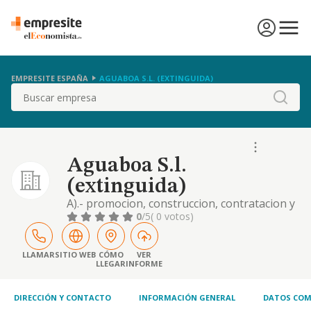
EMPRESITE ESPAÑA
AGUABOA S.L. (EXTINGUIDA)
Buscar
Aguaboa S.l.
(extinguida)
A).- promocion, construccion, contratacion y
ejecucion de toda clase de edificios y obras,
0
/5
( 0 votos)
incluso de proteccion oficial, directamente o
a traves de subcontrata, publicas o privadas.
b).-toda clase de trabajos de albanil
LLAMAR
SITIO WEB
CÓMO
VER
LLEGAR
INFORME
DIRECCIÓN Y CONTACTO
INFORMACIÓN GENERAL
DATOS COM