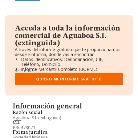
Acceda a toda la información
comercial de Aguaboa S.l.
(extinguida)
A través del informe gratuito que te proporcionamos
desde Einforma, donde vas a encontrar:
Datos identificativos: Denominación, CIF,
Teléfono, Domicilio.
Informe Mercantil Completo (BORME).
Ver más
Gráficos de Evolución Ventas y Empleados.
Consejo de Administración y Administradores.
QUIERO MI INFORME GRATUITO
Directivos y Ejecutivos.
Accionistas.
Participaciones y Vinculaciones en otras empresas.
Artículos de prensa publicados sobre la empresa.
Información oficial y registral complementaria.
Información general
Razón social
Aguaboa S.l. (extinguida)
CIF
B36478071
Forma jurídica
Sociedad limitada