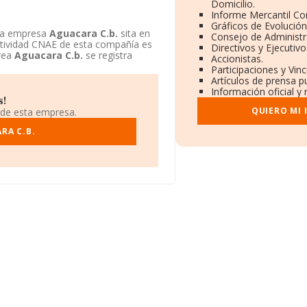
Domicilio.
Informe Mercantil C
Gráficos de Evolució
 La empresa
Aguacara C.b.
sita en
Consejo de Administr
 actividad CNAE de esta compañía es
Directivos y Ejecutivo
prea
Aguacara C.b.
se registra
Accionistas.
Participaciones y Vin
Artículos de prensa p
Información oficial y
s!
QUIERO MI
 de esta empresa.
RA C.B.