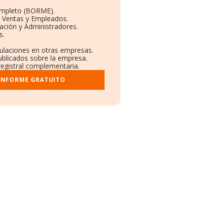
ompleto (BORME).
n Ventas y Empleados.
ación y Administradores.
s.
culaciones en otras empresas.
ublicados sobre la empresa.
 registral complementaria.
 INFORME GRATUITO