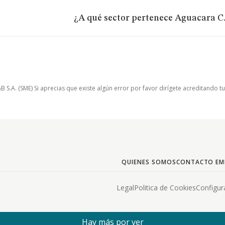
¿A qué sector pertenece Aguacara C.
.A. (SME) Si aprecias que existe algún error por favor dirígete acreditando t
QUIENES SOMOS
CONTACTO EM
Legal
Politica de Cookies
Configur
Hay más por ver