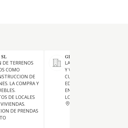
 SL
GD 8 SL
N DE TERRENOS
LA PROMOCION, CONSTRUC
OS COMO
Y VENTA, EXPLOTACION POR
NSTRUCCION DE
CUALQUIER TITULO LEGITI
NES. LA COMPRA Y
EDIFICIOS DE CUALQUIER CL
EBLES.
EN SU CONJUNTO O POR
OS DE LOCALES
LOCALES Y VIVIENDAS.
VALENCIA
 VIVIENDAS.
CION DE PRENDAS
NTO