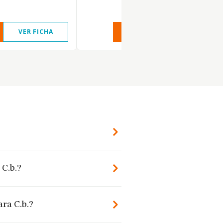
VER FICHA
VER INFORME
VER FIC
 C.b.?
ra C.b.?