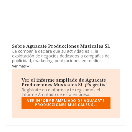
Sobre Aguacate Producciones Musicales Sl.
La compañía declara que su actividad es 1. la
explotación de negocios dedicados a campañas de
publicidad, marketing, publicaciones en medios,
relaciones públicas, regalos publicitarios, organización
Ver más
de eventos, y la comercialización de artículos
relacionados con dichas actividades. La empresa
aparece inscrita en el Registro Mercantil como Sociedad
Ver el informe ampliado de Aguacate
Limitada. Su CNAE corresponde a 7499 con código
Producciones Musicales Sl. ¡Es gratis!
'%cnae%'. No realiza actividad de importación y/o
Regístrate en eInforma y te regalamos el
exportación.
Informe Ampliado de esta empresa.
VER INFORME AMPLIADO DE AGUACATE
Ha tenido el mismo número de empleados y según los
PRODUCCIONES MUSICALES SL.
datos a disposición de INFORMA, ha tenido un número
de empleados por debajo de la media de sector.
La sociedad española
Aguacate Producciones
Musicales S.L
, con número de identificación fiscal
B88238621, está situada en Calle Monte Esquinza núm.