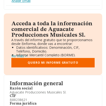
Añadir Email
Acceda a toda la información
comercial de Aguacate
Producciones Musicales Sl.
A través del informe gratuito que te proporcionamos
desde Einforma, donde vas a encontrar:
Datos identificativos: Denominación, CIF,
Teléfono, Domicilio.
Informe Mercantil Completo (BORME).
Ver más
Gráficos de Evolución Ventas y Empleados.
Consejo de Administración y Administradores.
QUIERO MI INFORME GRATUITO
Directivos y Ejecutivos.
Accionistas.
Participaciones y Vinculaciones en otras empresas.
Artículos de prensa publicados sobre la empresa.
Información oficial y registral complementaria.
Información general
Razón social
Aguacate Producciones Musicales Sl.
CIF
B88238621
Forma jurídica