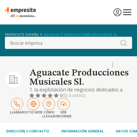
EMPRESITE ESPAÑA
AGUACATE PRODUCCIONES MUSICALES SL.
Buscar
Aguacate Producciones
Musicales Sl.
1. la explotación de negocios dedicados a
campañas de publicidad, marketing,
0
/5
( 0 votos)
publicaciones en medios, relaciones
públicas, regalos publicitarios, organización
de eventos, y la comercialización de artículos
LLAMAR
SITIO WEB
CÓMO
VER
LLEGAR
INFORME
relacionados con dichas actividades
DIRECCIÓN Y CONTACTO
INFORMACIÓN GENERAL
DATOS COM