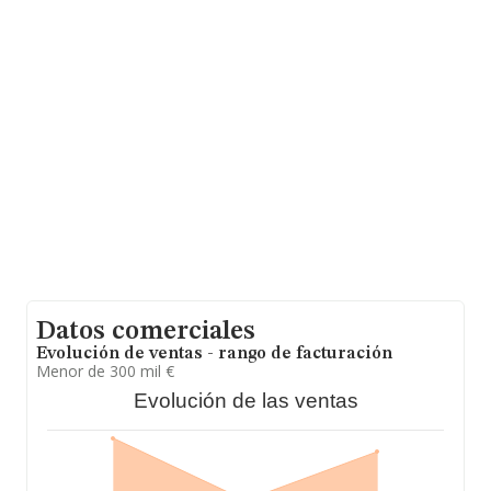
35 Piso 5, (28010), Madrid, Madrid.
En relación con el sector y disponiendo de los datos de
hasta 26.323 empresas, en el ámbito nacional la
facturación alcanza la cifra de 11.946 millones de euros
y la media entre todas las compañías es de 453 mil
euros de ventas en 2024. En cuanto a la información
relativa a la provincia de Madrid, en la base de datos de
INFORMA aparecen 9027 empresas, con ventas en el
año 2024 de 6.629 millones de euros. Por último, con el
fin de ampliar la información relativa al ámbito de la
empresa, la antigüedad desde la constitución es de 18
años. La media de empleados de las empresas es de 4.
Datos comerciales
Evolución de ventas - rango de facturación
Menor de 300 mil €
Evolución de las ventas