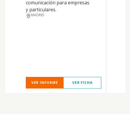
comunicación para empresas
I
y particulares.
MADRID
A
L
VER INFORME
VER FICHA