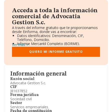
Acceda a toda la información
comercial de Advocatia
Gestion S.c.
A través del informe gratuito que te proporcionamos
desde Einforma, donde vas a encontrar:
Datos identificativos: Denominación, CIF,
Teléfono, Domicilio.
Informe Mercantil Completo (BORME).
Ver más
Gráficos de Evolución Ventas y Empleados.
Consejo de Administración y Administradores.
QUIERO MI INFORME GRATUITO
Directivos y Ejecutivos.
Accionistas.
Participaciones y Vinculaciones en otras empresas.
Artículos de prensa publicados sobre la empresa.
Información oficial y registral complementaria.
Información general
Razón social
Advocatia Gestion S.c.
CIF
J81637852
Forma jurídica
Sociedad civil
Sector
Servicios empresariales
Fecha de constitución