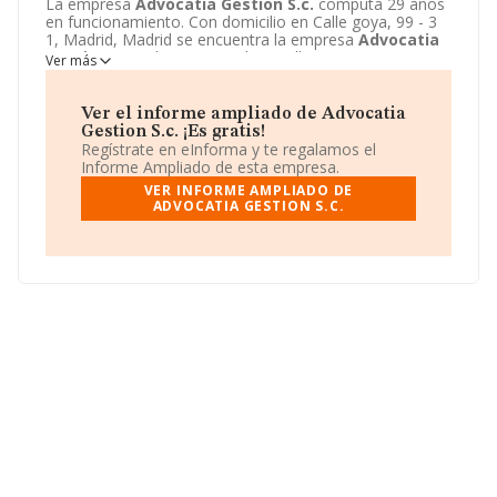
La empresa
Advocatia Gestion S.c.
computa 29 años
en funcionamiento. Con domicilio en Calle goya, 99 - 3
1, Madrid, Madrid se encuentra la empresa
Advocatia
Gestion S.c.
. El CNAE que desarrolla es 8210 -
Ver más
Actividades administrativas y auxiliares de oficina.
Advocatia Gestion S.c.
está definida como Sociedad
civil.
Ver el informe ampliado de Advocatia
Gestion S.c. ¡Es gratis!
Regístrate en eInforma y te regalamos el
Informe Ampliado de esta empresa.
VER INFORME AMPLIADO DE
ADVOCATIA GESTION S.C.