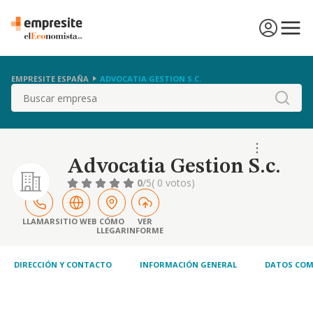
EMPRESITE ESPAÑA
ADVOCATIA GESTION S.C.
Buscar
Advocatia Gestion S.c.
0
/5
( 0 votos)
LLAMAR
SITIO WEB
CÓMO
VER
LLEGAR
INFORME
DIRECCIÓN Y CONTACTO
INFORMACIÓN GENERAL
DATOS COM