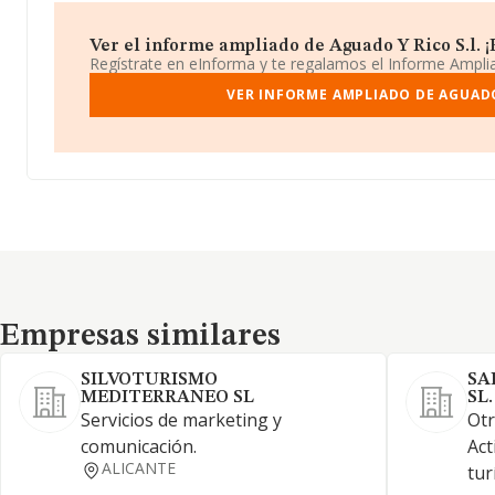
Ver el informe ampliado de Aguado Y Rico S.l. ¡E
Regístrate en eInforma y te regalamos el Informe Ampl
VER INFORME AMPLIADO DE AGUADO 
Empresas similares
Empresas similares
SILVOTURISMO
SA
MEDITERRANEO SL
SL.
Servicios de marketing y
Otr
comunicación.
Act
ALICANTE
tur