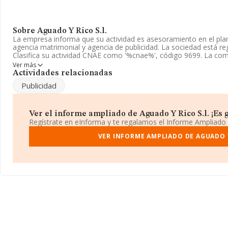
Sobre Aguado Y Rico S.l.
La empresa informa que su actividad es asesoramiento en el plan
agencia matrimonial y agencia de publicidad. La sociedad está r
Clasifica su actividad CNAE como '%cnae%', código 9699. La com
mercados exteriores.
Ver más
Actividades relacionadas
Para más información es posible contactar a través del teléfono
Publicidad
La empresa española
Aguado y Rico S.L
, con número de identif
situada en Calle Zaragoza núm. 1, (03002), en el municipio de Al
Ver el informe ampliado de Aguado Y Rico S.l. ¡Es g
En base a la información de la que dispone INFORMA sobre 9.722 
Regístrate en eInforma y te regalamos el Informe Ampliado
facturación asciende a 2.560 millones de euros y se calcula un p
euros entre todas las compañías. Con el fin de ampliar la informa
VER INFORME AMPLIADO DE AGUADO Y
media de empleados de las empresas es de 4. La antigüedad desd