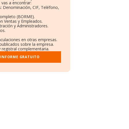
 vas a encontrar:
os: Denominación, CIF, Teléfono,
Completo (BORME).
ón Ventas y Empleados.
ración y Administradores.
vos.
inculaciones en otras empresas.
 publicados sobre la empresa.
y registral complementaria.
 INFORME GRATUITO