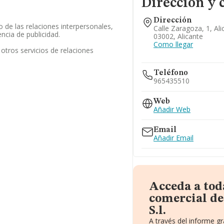
Dirección y 
Dirección
 de las relaciones interpersonales,
Calle Zaragoza, 1, Ali
ncia de publicidad.
03002, Alicante
Como llegar
otros servicios de relaciones
Teléfono
965435510
Web
Añadir Web
Email
Añadir Email
Acceda a tod
comercial d
S.l.
A través del informe g