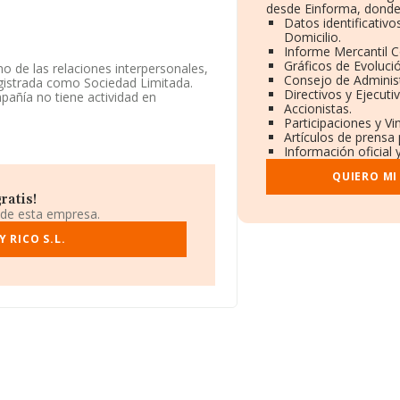
desde Einforma, donde
Datos identificativ
Domicilio.
Informe Mercantil 
Gráficos de Evoluci
o de las relaciones interpersonales,
Consejo de Administ
egistrada como Sociedad Limitada.
Directivos y Ejecuti
pañía no tiene actividad en
Accionistas.
Participaciones y V
Artículos de prensa
 965435510.
Información oficial 
icación fiscal B53626818, está
QUIERO MI
icante, Comunidad Valenciana.
ratis!
compañías, a nivel nacional la
 de esta empresa.
romedio de facturación de 263 mil
ción relativa a las compañías, la
 RICO S.L.
e la constitución es de 17 años.