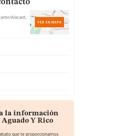
contacto
cante/alacant,
VER EN MAPA
a la información
e Aguado Y Rico
ratuito que te proporcionamos