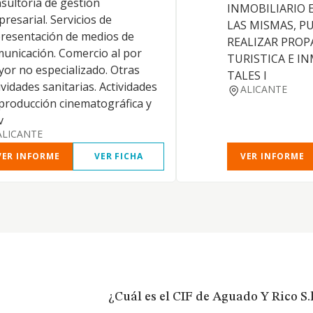
sultoría de gestión
INMOBILIARIO 
resarial. Servicios de
LAS MISMAS, P
resentación de medios de
REALIZAR PRO
unicación. Comercio al por
TURISTICA E IN
or no especializado. Otras
TALES I
ividades sanitarias. Actividades
ALICANTE
producción cinematográfica y
v
ALICANTE
VER INFORME
VER FICHA
VER INFORME
¿Cuál es el CIF de Aguado Y Rico S.l