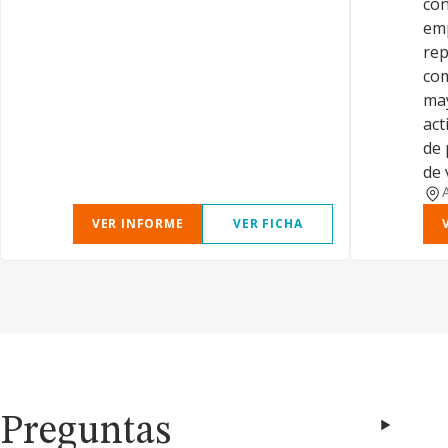
con
emp
rep
com
may
act
de 
de 
VER INFORME
VER FICHA
Preguntas