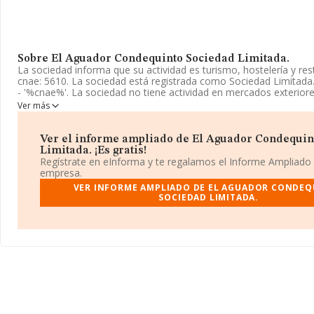
Sobre El Aguador Condequinto Sociedad Limitada.
La sociedad informa que su actividad es turismo, hostelería y res
cnae: 5610. La sociedad está registrada como Sociedad Limitada
- '%cnae%'. La sociedad no tiene actividad en mercados exteriore
Ver más
Para más información es posible contactar a través del teléfono
La empresa española
El Aguador Condequinto Sociedad Lim
Ver el informe ampliado de El Aguador Condequin
B90120015, está situada en Calle Historiador Juan Manzano Ed P
Limitada. ¡Es gratis!
en el municipio de Dos Hermanas, en Sevilla, Andalucía.
Regístrate en eInforma y te regalamos el Informe Ampliado
empresa.
En base a la información de la que dispone INFORMA sobre 142.
VER INFORME AMPLIADO DE EL AGUADOR CONDE
facturación en el ámbito nacional alcanza los 31.947 millones de
SOCIEDAD LIMITADA.
entre todas las compañías es de 223 mil euros de ventas en 202
cuenta la información sobre Sevilla, en la base de datos de IN
4376 empresas, con ventas en el año 2024 de 649 millones de eu
para completar los datos de sector, en 2024, la media de emplea
antigüedad desde la constitución es de 12 años.