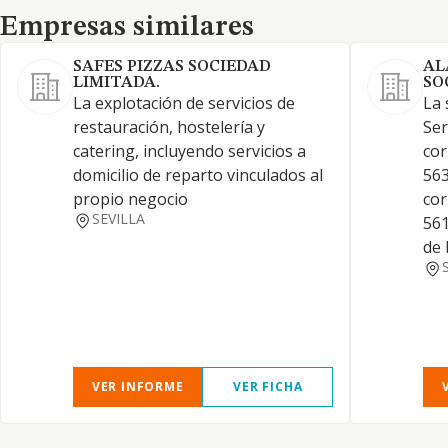
Empresas similares
Empresas similares
SAFES PIZZAS SOCIEDAD
AL
LIMITADA.
SO
La explotación de servicios de
La 
restauración, hostelería y
Ser
catering, incluyendo servicios a
cor
domicilio de reparto vinculados al
563
propio negocio
cor
SEVILLA
561
de 
VER INFORME
VER FICHA