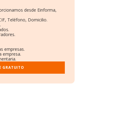
oporcionamos desde Einforma,
IF, Teléfono, Domicilio.
.
ados.
radores.
ras empresas.
la empresa.
mentaria.
E GRATUITO