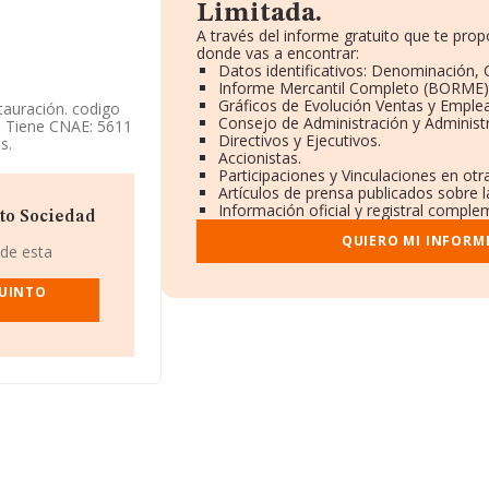
Limitada.
A través del informe gratuito que te pr
donde vas a encontrar:
Datos identificativos: Denominación, C
Informe Mercantil Completo (BORME)
Gráficos de Evolución Ventas y Emple
tauración. codigo
Consejo de Administración y Administ
. Tiene CNAE: 5611
Directivos y Ejecutivos.
s.
Accionistas.
Participaciones y Vinculaciones en ot
 954123514.
Artículos de prensa publicados sobre 
Información oficial y registral comple
itada
, con NIF
to Sociedad
almera, (41089),
QUIERO MI INFORM
 de esta
938 compañías, la
QUINTO
 euros y la media
4. Teniendo en
FORMA aparecen
ros. Finalmente,
dos es de 3. La