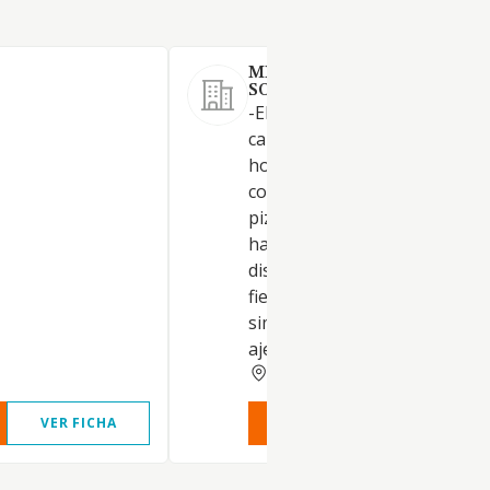
MINERVA CALDERON 1958
SOCIEDAD LIMITADA.
-El desarrollo de actividades
características del negocio de
hostelería, bares, cafeterías,
confiterías, restaurantes,
pizzerías, cervecerías,
hamburgueserias, pubs,
discotecas, snack-bar, salas d
fiesta, tablaos flamencos y
similares, en locales propios 
ajenos
SEVILLA
VER FICHA
VER INFORME
VER FIC