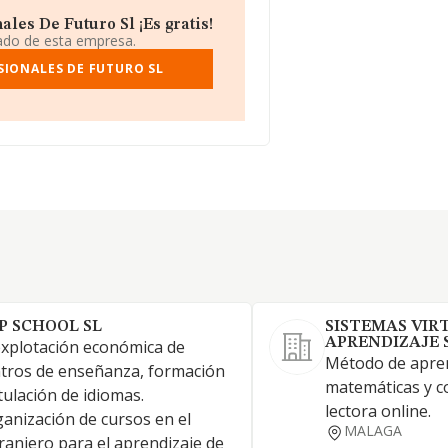
les De Futuro Sl ¡Es gratis!
iado de esta empresa.
SIONALES DE FUTURO SL
P SCHOOL SL
SISTEMAS VIR
APRENDIZAJE 
explotación económica de
Método de apren
tros de enseñanza, formación
matemáticas y 
itulación de idiomas.
lectora online.
anización de cursos en el
MALAGA
ranjero para el aprendizaje de