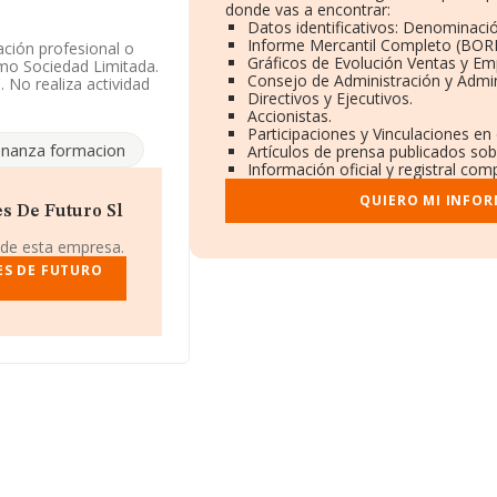
donde vas a encontrar:
Datos identificativos: Denominació
Informe Mercantil Completo (BOR
ación profesional o
Gráficos de Evolución Ventas y Em
omo Sociedad Limitada.
Consejo de Administración y Admin
 No realiza actividad
Directivos y Ejecutivos.
Accionistas.
Participaciones y Vinculaciones en
niendo en cuenta la
nanza formacion
Artículos de prensa publicados sob
ero de empleados
Información oficial y registral com
QUIERO MI INFOR
 CIF B92962265, está
s De Futuro Sl
unicipio de Málaga,
 de esta empresa.
ES DE FUTURO
84 compañías, en el
de euros y la media
0. Teniendo en cuenta
stan 1154 empresas,
con el fin de ampliar
leados de las
ños.