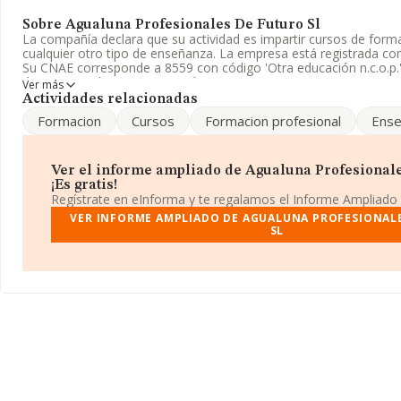
Sobre Agualuna Profesionales De Futuro Sl
La compañía declara que su actividad es impartir cursos de form
cualquier otro tipo de enseñanza. La empresa está registrada c
Su CNAE corresponde a 8559 con código 'Otra educación n.c.o.p.'.
de importación y/o exportación.
Ver más
Actividades relacionadas
Ha habido un incremento en cuanto al número de empleados y te
Formacion
Cursos
Formacion profesional
Ense
información a disposición de INFORMA, ha contado con un núm
inferior a la media de sector.
La empresa española
Agualuna Profesionales de Futuro S.L
,
Ver el informe ampliado de Agualuna Profesionale
situada en Calle General Ibañez núm. 42 Plt 1 1, (29013), en el m
¡Es gratis!
Andalucía.
Regístrate en eInforma y te regalamos el Informe Ampliado
VER INFORME AMPLIADO DE AGUALUNA PROFESIONAL
En base a la información de la que dispone INFORMA sobre 27.7
SL
ámbito nacional la facturación alcanza la cifra de 4.215 millones 
entre todas las compañías es de 151 mil euros de ventas en 201
la información sobre Málaga, en la base de datos INFORMA con
cuyas ventas han obtenido los 198 millones de euros. Por último, 
la información relativa al ámbito de la empresa, la media de emp
empresas es de 3; la antigüedad desde la constitución es de 14 a