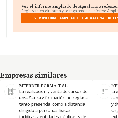
Ver el informe ampliado de Agualuna Profesiona
Regístrate en eInforma y te regalamos el Informe Ampl
VER INFORME AMPLIADO DE AGUALUNA PROFE
Empresas similares
Empresas similares
MFERRER FORMA-T SL.
NE
La realización y venta de cursos de
la 
enseñanza y formación no reglada
cen
tanto presencial como a distancia
y t
dirigido a personas físicas,
Org
jurídicas y entidades públicas; y de
ext