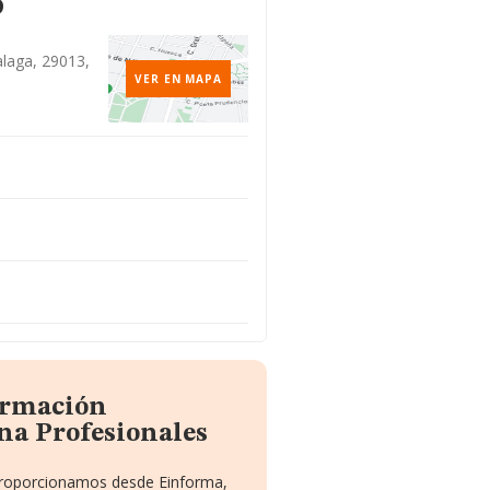
o
alaga, 29013,
VER EN MAPA
formación
na Profesionales
 proporcionamos desde Einforma,