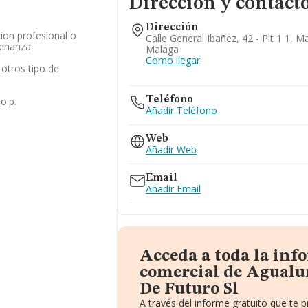
Dirección y contact
Dirección
ion profesional o
Calle General Ibañez, 42 - Plt 1 1, M
senanza
Malaga
Como llegar
otros tipo de
Teléfono
o.p.
Añadir Teléfono
Web
Añadir Web
Email
Añadir Email
Acceda a toda la in
comercial de Agualu
De Futuro Sl
A través del informe gratuito que te