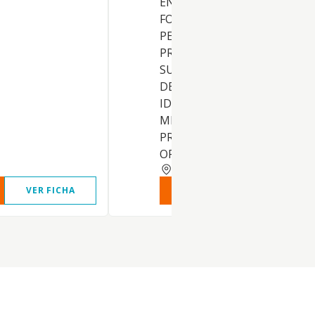
ENSEÑANZA NO REGLADA D
FORMACION Y
PERFECCIONAMIENTO
PROFESIONAL Y EDUCACION
SUPERIOR. OTRAS ACTIVIDA
DE ENSEÑANZA, TALES COM
IDIOMAS, CORTE Y CONFECC
MECANOGRAFIA, TAQUIGRAFI
PREPARACION DE EXAMENES
OPOSICIONES Y
MALAGA
VER FICHA
VER INFORME
VER FIC