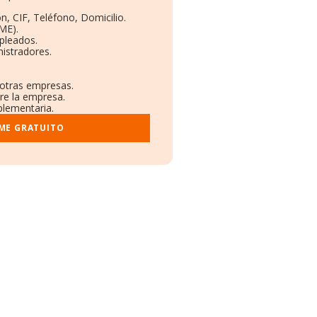
n, CIF, Teléfono, Domicilio.
ME).
pleados.
istradores.
 otras empresas.
re la empresa.
plementaria.
ME GRATUITO