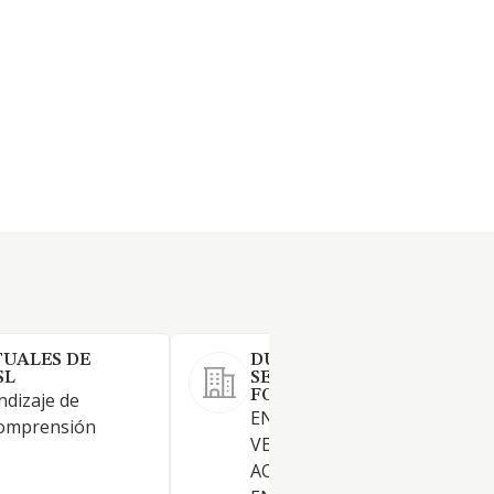
TUALES DE
DUAMAS FORMACION
SL
SERVICIOS INTEGRADOS
FORMATIVOS SL
dizaje de
ENSEÑANZA DE CONDUCCIO
comprensión
VEHICULOS TERRESTRES,
ACUATIVOS Y AERONAUTICO