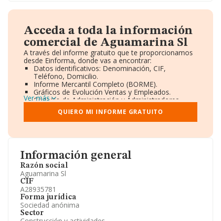
Acceda a toda la información
comercial de Aguamarina Sl
A través del informe gratuito que te proporcionamos
desde Einforma, donde vas a encontrar:
Datos identificativos: Denominación, CIF,
Teléfono, Domicilio.
Informe Mercantil Completo (BORME).
Gráficos de Evolución Ventas y Empleados.
Ver más
Consejo de Administración y Administradores.
Directivos y Ejecutivos.
QUIERO MI INFORME GRATUITO
Accionistas.
Participaciones y Vinculaciones en otras empresas.
Artículos de prensa publicados sobre la empresa.
Información oficial y registral complementaria.
Información general
Razón social
Aguamarina Sl
CIF
A28935781
Forma jurídica
Sociedad anónima
Sector
Construcción y actividades