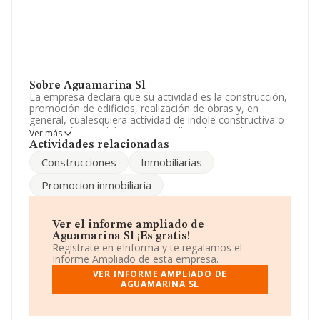
Sobre Aguamarina Sl
La empresa declara que su actividad es la construcción,
promoción de edificios, realización de obras y, en
general, cualesquiera actividad de indole constructiva o
promoción inmobiliaria, y para ello, adquiriendo,
Ver más
construyendo, vendiendo o administrando finca. La
Actividades relacionadas
empresa es una Sociedad Anónima. Tiene CNAE: 6820 -
Construcciones
Inmobiliarias
'Alquiler de bienes inmobiliarios por cuenta propia'. La
empresa no tiene actividad en mercados exteriores.
Promocion inmobiliaria
La sociedad
Aguamarina S.L
, con NIF A28935781,
tiene su domicilio social establecido en Calle Nuñez De
Balboa núm. 114, (28006), en el municipio de Madrid,
Ver el informe ampliado de
Madrid.
Aguamarina Sl ¡Es gratis!
Regístrate en eInforma y te regalamos el
En relación con el sector y disponiendo de los datos de
Informe Ampliado de esta empresa.
hasta 132.555 empresas, a nivel nacional la facturación
VER INFORME AMPLIADO DE
asciende a 22.737 millones de euros y se estima que el
AGUAMARINA SL
promedio de la facturación entre todas las empresas es
de 171 mil euros. En relación con la información de la
provincia de Madrid, en la base de datos de INFORMA