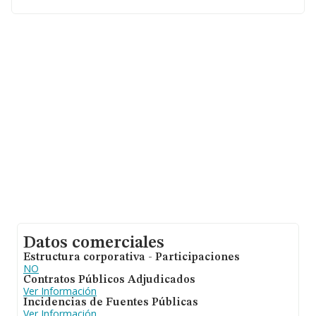
aparecen 28640 empresas, con ventas en 2020 de
hasta 9.891 millones de euros. Para aportar ulterior
información de interés en el ámbito sectorial, la media
de empleados de las empresas es de 1; la antigüedad
desde la constitución es de 24 años.
Datos comerciales
Estructura corporativa - Participaciones
NO
Contratos Públicos Adjudicados
Ver Información
Incidencias de Fuentes Públicas
Ver Información