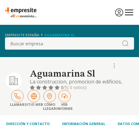
EMPRESITE ESPAÑA
AGUAMARINA SL
Buscar
Aguamarina Sl
La construccion, promocion de edificios,
realizacion de obras y, en general,
0
/5
( 0 votos)
cualesquiera actividad de indole constructiva
o promocion inmobiliaria, y para ello,
adquiriendo, construyendo, vendiendo o
LLAMAR
SITIO WEB
CÓMO
VER
LLEGAR
INFORME
administrando finca
DIRECCIÓN Y CONTACTO
INFORMACIÓN GENERAL
DATOS COM