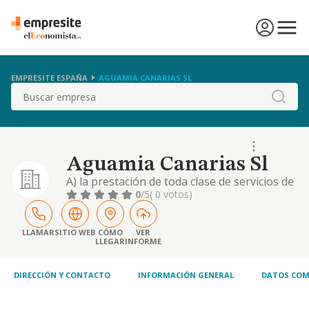
EMPRESITE ESPAÑA
AGUAMIA CANARIAS SL
Buscar
Aguamia Canarias Sl
A) la prestación de toda clase de servicios de
tratamiento integral de aguas para el
0
/5
( 0 votos)
consumo humano, tales como decoración,
desmineralización y depuración. b) la
explotación y comercialización de acuíferos y
LLAMAR
SITIO WEB
CÓMO
VER
LLEGAR
INFORME
distribuciones de aguas, incluidos pozas y
galerías, así como la gestión y explotación
de de
DIRECCIÓN Y CONTACTO
INFORMACIÓN GENERAL
DATOS COM