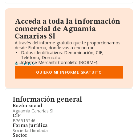
Acceda a toda la información
comercial de Aguamia
Canarias Sl
A través del informe gratuito que te proporcionamos
desde Einforma, donde vas a encontrar:
Datos identificativos: Denominación, CIF,
Teléfono, Domicilio.
Informe Mercantil Completo (BORME).
Ver más
Gráficos de Evolución Ventas y Empleados.
Consejo de Administración y Administradores.
QUIERO MI INFORME GRATUITO
Directivos y Ejecutivos.
Accionistas.
Participaciones y Vinculaciones en otras empresas.
Artículos de prensa publicados sobre la empresa.
Información oficial y registral complementaria.
Información general
Razón social
Aguamia Canarias Sl
CIF
B76515246
Forma jurídica
Sociedad limitada
Sector