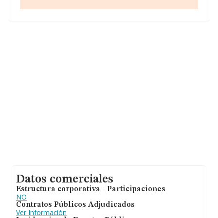
Con los datos a disposición de INFORMA sobre 2.104
empresas pertenecientes al sector, la facturación en el
ámbito nacional alcanza los 8.617 millones de euros y
se calcula un promedio de facturación de 4 millones de
euros entre todas las compañías. Respecto a la
información de la provincia (hablamos de Santa Cruz De
Tenerife), en la base de datos INFORMA constan 90
empresas, con ventas de 311 millones de euros. Con el
fin de ampliar la información relativa a las compañías, la
media de antigüedad desde la constitución es de 25
años. La media de empleados es de 21.
Datos comerciales
Estructura corporativa - Participaciones
NO
Contratos Públicos Adjudicados
Ver Información