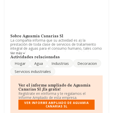
Sobre Aguamia Canarias Sl
La compañía informa que su actividad es a) la
prestación de toda clase de servicios de tratamiento
integral de aguas para el consumo humano, tales como
decoración, desmineralización y depuración. b) la
Ver más
explotación y comercialización de acuíferos y
Actividades relacionadas
distribuciones de aguas, incluidos pozas y galerías, así
Hogar
Agua
Industrias
Decoracion
como la gestión y explotación de de. La sociedad está
inscrita en el Registro Mercantil como Sociedad
Servicios industriales
Limitada. Su CNAE corresponde a 3600 con código
'Captación, depuración y distribución de agua'. La
sociedad no tiene actividad en mercados exteriores.
Ver el informe ampliado de Aguamia
Para ponerse en contacto con sus oficinas, la empresa
Canarias Sl ¡Es gratis!
facilita el número de teléfono 922223622.
Regístrate en eInforma y te regalamos el
Informe Ampliado de esta empresa.
La empresa
Aguamia Canarias S.L
, CIF B76515246,
VER INFORME AMPLIADO DE AGUAMIA
está situada en Calle Jorge Manrique Ed Rocinante núm.
CANARIAS SL
5 Loc 5, (38005), Santa Cruz De Tenerife, Islas Canarias.