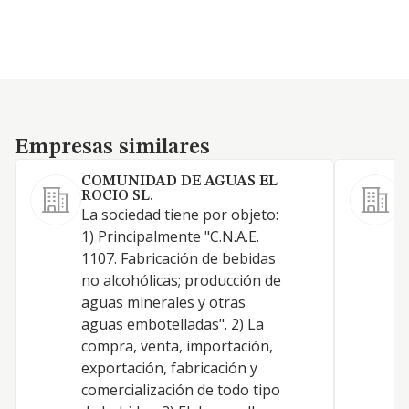
Empresas similares
Empresas similares
COMUNIDAD DE AGUAS EL
ROCIO SL.
C
La sociedad tiene por objeto:
a
1) Principalmente "C.N.A.E.
l
1107. Fabricación de bebidas
L
no alcohólicas; producción de
aguas minerales y otras
aguas embotelladas". 2) La
compra, venta, importación,
exportación, fabricación y
comercialización de todo tipo