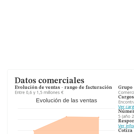
(38390), Santa Ursula, provincia de Santa Cruz De Tenerife, Islas 
En relación con el sector y disponiendo de los datos de hasta 27.
facturación asciende a 15.080 millones de euros y la media entr
mil euros de ventas en 2025. Teniendo en cuenta la información 
la base de datos de INFORMA aparecen 561 empresas, cuyas ven
millones de euros. Para aportar ulterior información de interés en 
antigüedad desde la constitución es de 18 años. La media de em
En definitiva,
Aguas Afonso S.L
está especializada en arrendam
para la agricultura. Se ha posicionado más abajo en el ranking de 
Datos comerciales
Evolución de ventas - rango de facturación
Grupo 
Entre 0,6 y 1,5 millones €
Comerc
Cargos
Evolución de las ventas
Encontr
Ver car
Númer
5 (año 
Respon
Ver Inf
Cotiza