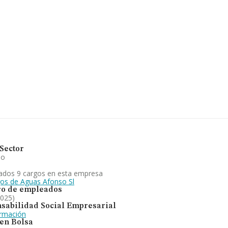
Canarias.
805 empresas, a nivel nacional la
e todas las compañías es de 542
sobre Santa Cruz De Tenerife, en
tas han obtenido los 125
el ámbito sectorial, la
pleados de las empresas es de 2.
iento y abastecimiento de agua
provincia frente al 2024.
Sector
io
ados 9 cargos en esta empresa
gos de Aguas Afonso Sl
o de empleados
2025)
sabilidad Social Empresarial
ormación
 en Bolsa