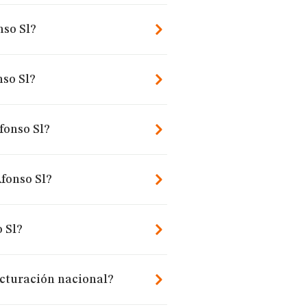
nso Sl?
so Sl?
fonso Sl?
Afonso Sl?
 Sl?
acturación nacional?