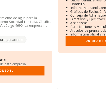
Datos identificativos: 
Domicilio.
Informe Mercantil Com
Gráficos de Evolución 
Consejo de Administrac
cimiento de agua para la
Directivos y Ejecutivos.
 como Sociedad Limitada. Clasifica
Accionistas.
o', código 4690. La empresa no
Participaciones y Vincu
Artículos de prensa pu
Información oficial y r
especto al 2024 y teniendo en
tura ganaderia
 un número de empleados por
QUIERO MI 
ión, en los distintos rankings,
puestos en 2025, pasando del
esas del sector:
Bioplasticos
tis!
s empresas españolas que están
 de esta empresa.
En el ranking nacional, ha
7.926. En 2025, destacan
FONSO SL
Instal
nsabilidad Limitada
como
compañías como
Torremar
da de 135 posiciones pasando del
fono 922300005 y la dirección de
 Carretera Provincial núm. 57,