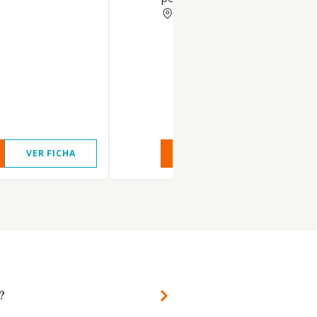
SANTA CRUZ TENERIFE
VER FICHA
VER INFORME
VER FIC
?