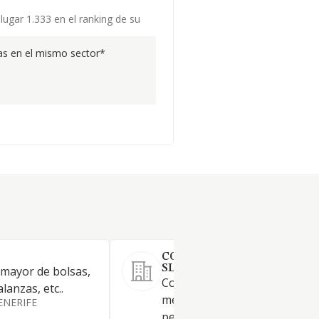
lugar 1.333 en el ranking de su
s en el mismo sector*
COMERCIAL TORIBIO LOR
SL
 mayor de bolsas,
Comercio al por mayor y al p
lanzas, etc..
menor de productos alimenti
ENERIFE
perecederos y no perecedero