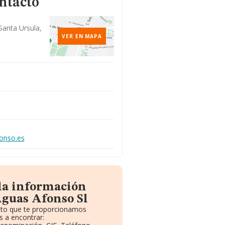
ntacto
 Santa Ursula,
VER EN MAPA
onso.es
 la información
Aguas Afonso Sl
uito que te proporcionamos
 a encontrar: