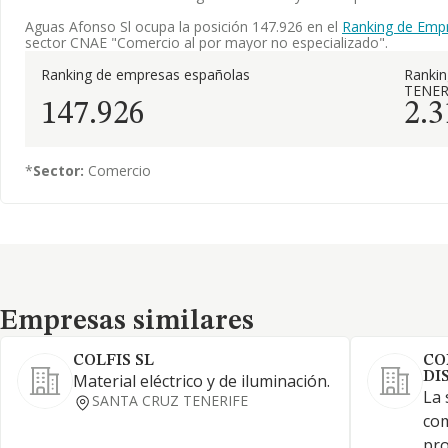
Aguas Afonso Sl ocupa la posición 147.926 en el
Ranking de Emp
sector CNAE "Comercio al por mayor no especializado".
Ranking de empresas españolas
Ranki
TENER
147.926
2.3
*
Sector:
Comercio
Empresas similares
Empresas similares
COLFIS SL
CO
DI
Material eléctrico y de iluminación.
La 
SANTA CRUZ TENERIFE
com
pro