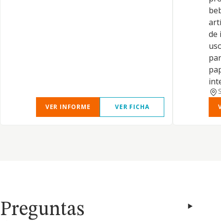
beb
art
de 
uso
par
pap
int
VER INFORME
VER FICHA
Preguntas