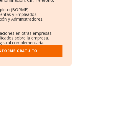
Denominación, CIF, Teléfono,
pleto (BORME).
Ventas y Empleados.
ión y Administradores.
laciones en otras empresas.
blicados sobre la empresa.
egistral complementaria.
INFORME GRATUITO