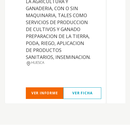
LA AGRICULTURA Y
i
GANADERIA, CON O SIN
c
MAQUINARIA, TALES COMO
s
SERVICIOS DE PRODUCCION
p
DE CULTIVOS Y GANADO
a
PREPARACION DE LA TIERRA,
s
PODA, RIEGO, APLICACION
DE PRODUCTOS
SANITARIOS, INSEMINACION.
HUESCA
VER INFORME
VER FICHA