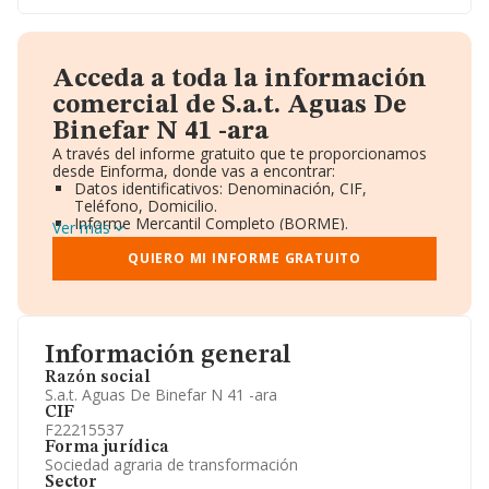
Acceda a toda la información
comercial de S.a.t. Aguas De
Binefar N 41 -ara
A través del informe gratuito que te proporcionamos
desde Einforma, donde vas a encontrar:
Datos identificativos: Denominación, CIF,
Teléfono, Domicilio.
Informe Mercantil Completo (BORME).
Ver más
Gráficos de Evolución Ventas y Empleados.
Consejo de Administración y Administradores.
QUIERO MI INFORME GRATUITO
Directivos y Ejecutivos.
Accionistas.
Participaciones y Vinculaciones en otras empresas.
Artículos de prensa publicados sobre la empresa.
Información oficial y registral complementaria.
Información general
Razón social
S.a.t. Aguas De Binefar N 41 -ara
CIF
F22215537
Forma jurídica
Sociedad agraria de transformación
Sector