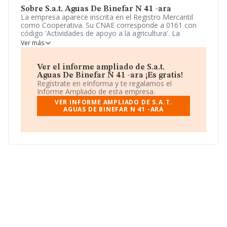
Sobre S.a.t. Aguas De Binefar N 41 -ara
La empresa aparece inscrita en el Registro Mercantil
como Cooperativa. Su CNAE corresponde a 0161 con
código 'Actividades de apoyo a la agricultura'. La
empresa no tiene actividad en mercados exteriores.
Ver más
La compañía
S.A.T. Aguas de Binefar N 41 -ara
, NIF
F22215537, está situada en Avenida Nuestra Señora Del
Ver el informe ampliado de S.a.t.
Pilar núm. 6 1 B, (22500), Binéfar, provincia de Huesca,
Aguas De Binefar N 41 -ara ¡Es gratis!
Aragón.
Regístrate en eInforma y te regalamos el
Informe Ampliado de esta empresa.
Con los datos a disposición de INFORMA sobre 13.853
VER INFORME AMPLIADO DE S.A.T.
empresas pertenecientes al sector, a nivel nacional la
AGUAS DE BINEFAR N 41 -ARA
facturación asciende a 3.208 millones de euros y se
calcula un promedio de facturación de 231 mil euros
entre todas las compañías. Respecto a la información
de la provincia (hablamos de Huesca), en la base de
datos de INFORMA aparecen 294 empresas, con ventas
de 52 millones de euros. Por último, con el fin de
ampliar la información relativa al ámbito de la empresa,
los empleados de media son 2. La antigüedad alcanza
los 13 años desde la constitución.