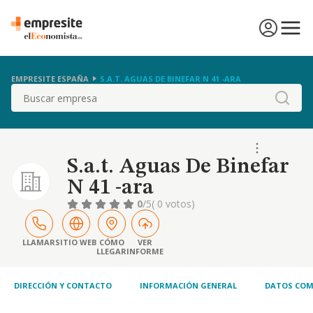
EMPRESITE ESPAÑA
S.A.T. AGUAS DE BINEFAR N 41 -ARA
Buscar
S.a.t. Aguas De Binefar
N 41 -ara
0
/5
( 0 votos)
LLAMAR
SITIO WEB
CÓMO
VER
LLEGAR
INFORME
DIRECCIÓN Y CONTACTO
INFORMACIÓN GENERAL
DATOS COM