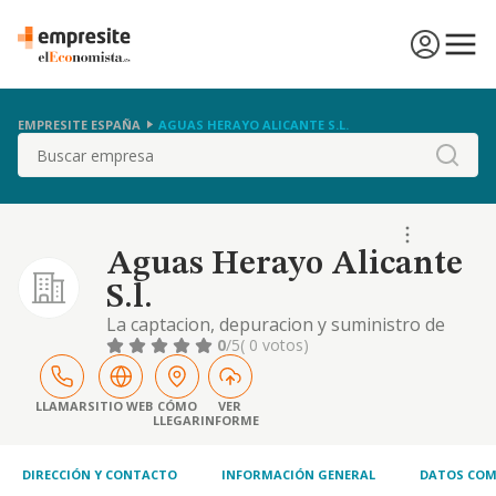
EMPRESITE ESPAÑA
AGUAS HERAYO ALICANTE S.L.
Buscar
Aguas Herayo Alicante
S.l.
La captacion, depuracion y suministro de
agua, asi como la venta al por mayor y por
0
/5
( 0 votos)
menor de toda clase de suministros de
fontaneria
LLAMAR
SITIO WEB
CÓMO
VER
LLEGAR
INFORME
DIRECCIÓN Y CONTACTO
INFORMACIÓN GENERAL
DATOS COM