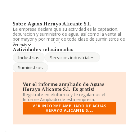
Sobre Aguas Herayo Alicante S.l.
La empresa declara que su actividad es la captacion,
depuracion y suministro de agua, así como la venta al
por mayor y por menor de toda clase de suministros de
fontanería. La sociedad está inscrita en el Registro
Ver más
Mercantil como Sociedad Limitada. Su CNAE
Actividades relacionadas
corresponde a 3600 con código 'Captación, depuración
Industrias
Servicios industriales
y distribución de agua'. La compañía no tiene actividad
en mercados exteriores.
Suministros
Para comunicarse con sus oficinas, el número de
teléfono es 965960264.
Ver el informe ampliado de Aguas
La empresa española
Aguas Herayo Alicante S.L
, con
Herayo Alicante S.l. ¡Es gratis!
número de identificación fiscal B54176508, está situada
Regístrate en eInforma y te regalamos el
en Calle San Fernando núm. 53 Plt 3 D, (03001),
Informe Ampliado de esta empresa.
Alicante, Comunidad Valenciana.
VER INFORME AMPLIADO DE AGUAS
HERAYO ALICANTE S.L.
En base a la información de la que dispone INFORMA
sobre 2.104 compañías, a nivel nacional la facturación
asciende a 8.617 millones de euros y se estima que el
promedio de la facturación entre todas las empresas es
de 4 millones de euros. Con el fin de ampliar la
información relativa a las compañías, la media de