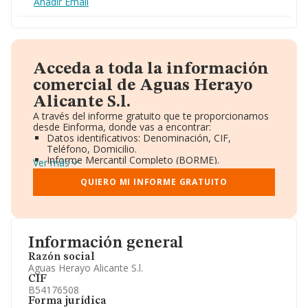
Añadir Email
Acceda a toda la información
comercial de Aguas Herayo
Alicante S.l.
A través del informe gratuito que te proporcionamos
desde Einforma, donde vas a encontrar:
Datos identificativos: Denominación, CIF,
Teléfono, Domicilio.
Informe Mercantil Completo (BORME).
Ver más
Gráficos de Evolución Ventas y Empleados.
Consejo de Administración y Administradores.
QUIERO MI INFORME GRATUITO
Directivos y Ejecutivos.
Accionistas.
Participaciones y Vinculaciones en otras empresas.
Artículos de prensa publicados sobre la empresa.
Información oficial y registral complementaria.
Información general
Razón social
Aguas Herayo Alicante S.l.
CIF
B54176508
Forma jurídica