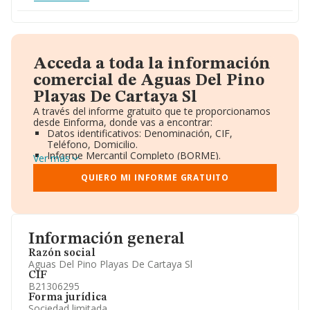
Acceda a toda la información
comercial de Aguas Del Pino
Playas De Cartaya Sl
A través del informe gratuito que te proporcionamos
desde Einforma, donde vas a encontrar:
Datos identificativos: Denominación, CIF,
Teléfono, Domicilio.
Informe Mercantil Completo (BORME).
Ver más
Gráficos de Evolución Ventas y Empleados.
Consejo de Administración y Administradores.
QUIERO MI INFORME GRATUITO
Directivos y Ejecutivos.
Accionistas.
Participaciones y Vinculaciones en otras empresas.
Artículos de prensa publicados sobre la empresa.
Información oficial y registral complementaria.
Información general
Razón social
Aguas Del Pino Playas De Cartaya Sl
CIF
B21306295
Forma jurídica
Sociedad limitada