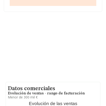
promedio de la facturación de ventas entre todas las
compañías asciende a los 223 mil euros. Teniendo en
cuenta la información sobre Huelva, en la base de datos
INFORMA constan 1068 empresas, con ventas en el
año 2022 de 123 millones de euros. Como información
adicional de interés, la antigüedad desde la constitución
es de 12 años. La media de empleados es de 3.
Datos comerciales
Evolución de ventas - rango de facturación
Menor de 300 mil €
Evolución de las ventas