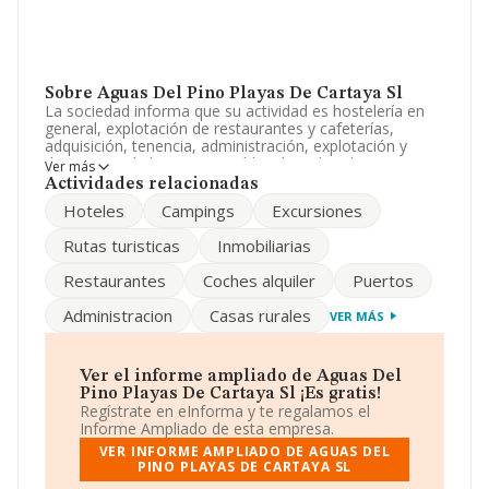
Sobre Aguas Del Pino Playas De Cartaya Sl
La sociedad informa que su actividad es hostelería en
general, explotación de restaurantes y cafeterías,
adquisición, tenencia, administración, explotación y
disposicion de bienes inmuebles de todas clases. La
Ver más
empresa es una Sociedad Limitada. La actividad de
Actividades relacionadas
referencia CNAE corresponde a '%cnae%', cuyo Código
Hoteles
Campings
Excursiones
es 5611. No realiza actividad de importación y/o
exportación.
Rutas turisticas
Inmobiliarias
Los empleados han aumentado un 300% y teniendo en
Restaurantes
Coches alquiler
Puertos
cuenta la información disponible en INFORMA, ha
dispuesto de un número de empleados por encima de la
Administracion
Casas rurales
VER MÁS
media de sector.
La empresa española
Aguas del Pino Playas de
Cartaya S.L
, NIF B21306295, se encuentra en Calle
Ver el informe ampliado de Aguas Del
Canario núm. 9, (21110), Aljaraque, en Huelva,
Pino Playas De Cartaya Sl ¡Es gratis!
Andalucía.
Regístrate en eInforma y te regalamos el
Informe Ampliado de esta empresa.
En relación con el sector y disponiendo de los datos de
VER INFORME AMPLIADO DE AGUAS DEL
hasta 142.938 empresas, la facturación en el ámbito
PINO PLAYAS DE CARTAYA SL
nacional alcanza los 31.947 millones de euros y el