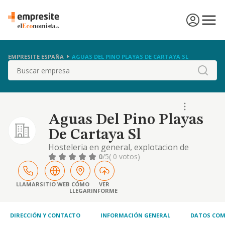
EMPRESITE ESPAÑA
AGUAS DEL PINO PLAYAS DE CARTAYA SL
Buscar
Aguas Del Pino Playas
De Cartaya Sl
Hosteleria en general, explotacion de
restaurantes y cafeterias, adquisicion,
0
/5
( 0 votos)
tenencia, administracion, explotacion y
disposicion de bienes inmuebles de todas
clases
LLAMAR
SITIO WEB
CÓMO
VER
LLEGAR
INFORME
DIRECCIÓN Y CONTACTO
INFORMACIÓN GENERAL
DATOS COM