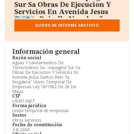
Sur Sa Obras De Ejecucion Y
Servicios En Avenida Jesus
Ver más
Santos Rein "la Nogalera"
QUIERO MI INFORME GRATUITO
Union Temporal De Empresas
Ley 18/1982 De 26 De Mayo.
A través del informe gratuito que te proporcionamos
desde Einforma, donde vas a encontrar:
Datos identificativos: Denominación, CIF,
Información general
Teléfono, Domicilio.
Razón social
Informe Mercantil Completo (BORME).
Aguas Y Saneamientos De
Gráficos de Evolución Ventas y Empleados.
Torremolinos Sa - Aquagest Sur Sa
Consejo de Administración y Administradores.
Obras De Ejecucion Y Servicios En
Directivos y Ejecutivos.
Avenida Jesus Santos Rein "la
Accionistas.
Nogalera" Union Temporal De
Participaciones y Vinculaciones en otras empresas.
Empresas Ley 18/1982 De 26 De
Artículos de prensa publicados sobre la empresa.
Mayo.
Información oficial y registral complementaria.
CIF
U93013407
Forma jurídica
Unión temporal de empresas
Sector
Otros servicios
Fecha de constitución
3-8-2009