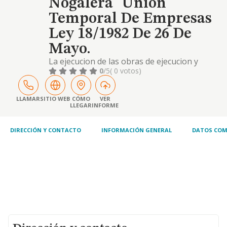
Nogalera" Union
Temporal De Empresas
Ley 18/1982 De 26 De
Mayo.
La ejecucion de las obras de ejecucion y
servicios en la avenida jesus santos rein,
0
/5
( 0 votos)
adjudicadas por el excmo. ayuntamiento de
torremolinos a las empresas que
constituyen la union temporal.
LLAMAR
SITIO WEB
CÓMO
VER
LLEGAR
INFORME
DIRECCIÓN Y CONTACTO
INFORMACIÓN GENERAL
DATOS COM