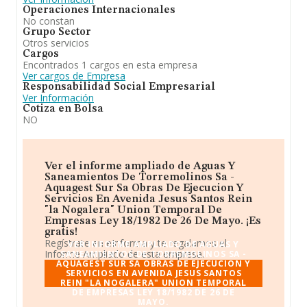
Operaciones Internacionales
No constan
Grupo Sector
Otros servicios
Cargos
Encontrados 1 cargos en esta empresa
Ver cargos de Empresa
Responsabilidad Social Empresarial
Ver Información
Cotiza en Bolsa
NO
Ver el informe ampliado de Aguas Y
Saneamientos De Torremolinos Sa -
Aquagest Sur Sa Obras De Ejecucion Y
Servicios En Avenida Jesus Santos Rein
"la Nogalera" Union Temporal De
Empresas Ley 18/1982 De 26 De Mayo. ¡Es
gratis!
Regístrate en eInforma y te regalamos el
VER INFORME AMPLIADO DE AGUAS Y
Informe Ampliado de esta empresa.
SANEAMIENTOS DE TORREMOLINOS SA -
AQUAGEST SUR SA OBRAS DE EJECUCION Y
SERVICIOS EN AVENIDA JESUS SANTOS
REIN "LA NOGALERA" UNION TEMPORAL
DE EMPRESAS LEY 18/1982 DE 26 DE
MAYO.