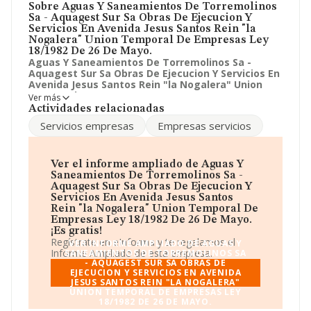
Sobre Aguas Y Saneamientos De Torremolinos
Sa - Aquagest Sur Sa Obras De Ejecucion Y
Servicios En Avenida Jesus Santos Rein "la
Nogalera" Union Temporal De Empresas Ley
18/1982 De 26 De Mayo.
Aguas Y Saneamientos De Torremolinos Sa -
Aquagest Sur Sa Obras De Ejecucion Y Servicios En
Avenida Jesus Santos Rein "la Nogalera" Union
Temporal De Empresas Ley 18/1982 De 26 De
Ver más
Mayo.
cuenta con 17 años a sus espaldas. La compañía
Actividades relacionadas
Aguas Y Saneamientos De Torremolinos Sa -
Servicios empresas
Empresas servicios
Aquagest Sur Sa Obras De Ejecucion Y Servicios En
Avenida Jesus Santos Rein "la Nogalera" Union
Temporal De Empresas Ley 18/1982 De 26 De
Mayo.
está localizada en Calle Periodista Federico alba,
Ver el informe ampliado de Aguas Y
7 - RECINTO FERIAL. Su actividad CNAE se ubica dentro
Saneamientos De Torremolinos Sa -
de 9499 - Otras actividades asociativas n.c.o.p..
Aguas Y
Aquagest Sur Sa Obras De Ejecucion Y
Saneamientos De Torremolinos Sa - Aquagest Sur
Servicios En Avenida Jesus Santos
Sa Obras De Ejecucion Y Servicios En Avenida Jesus
Rein "la Nogalera" Union Temporal De
Santos Rein "la Nogalera" Union Temporal De
Empresas Ley 18/1982 De 26 De Mayo.
Empresas Ley 18/1982 De 26 De Mayo.
tiene un
¡Es gratis!
modelo de sociedad Unión temporal de empresas.
Regístrate en eInforma y te regalamos el
VER INFORME AMPLIADO DE AGUAS Y
Informe Ampliado de esta empresa.
SANEAMIENTOS DE TORREMOLINOS SA
- AQUAGEST SUR SA OBRAS DE
EJECUCION Y SERVICIOS EN AVENIDA
JESUS SANTOS REIN "LA NOGALERA"
UNION TEMPORAL DE EMPRESAS LEY
18/1982 DE 26 DE MAYO.