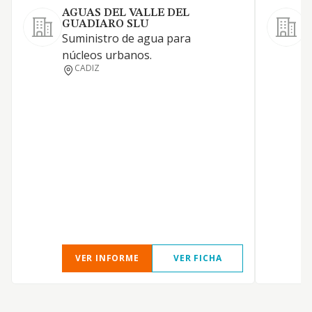
AGUAS DEL VALLE DEL
GUADIARO SLU
Suministro de agua para
L
núcleos urbanos.
CADIZ
P
N
VER INFORME
VER FICHA