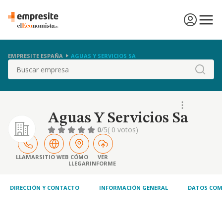
EMPRESITE ESPAÑA
AGUAS Y SERVICIOS SA
Buscar
Aguas Y Servicios Sa
0
/5
( 0 votos)
LLAMAR
SITIO WEB
CÓMO
VER
LLEGAR
INFORME
DIRECCIÓN Y CONTACTO
INFORMACIÓN GENERAL
DATOS COM