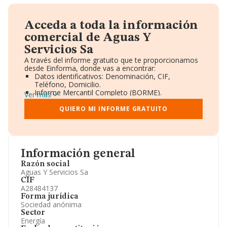
Acceda a toda la información
comercial de Aguas Y
Servicios Sa
A través del informe gratuito que te proporcionamos
desde Einforma, donde vas a encontrar:
Datos identificativos: Denominación, CIF,
Teléfono, Domicilio.
Informe Mercantil Completo (BORME).
Ver más
Gráficos de Evolución Ventas y Empleados.
Consejo de Administración y Administradores.
QUIERO MI INFORME GRATUITO
Directivos y Ejecutivos.
Accionistas.
Participaciones y Vinculaciones en otras empresas.
Artículos de prensa publicados sobre la empresa.
Información oficial y registral complementaria.
Información general
Razón social
Aguas Y Servicios Sa
CIF
A28484137
Forma jurídica
Sociedad anónima
Sector
Energía