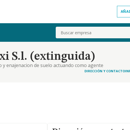
AÑA
Buscar
i S.l. (extinguida)
llo y enajenacion de suelo actuando como agente
enajenacion y explotacion de fincas rusticas,
DIRECCIÓN Y CONTACTO
IN