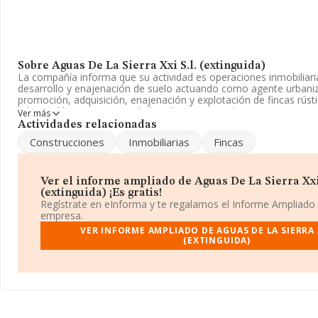
Sobre Aguas De La Sierra Xxi S.l. (extinguida)
La compañía informa que su actividad es operaciones inmobiliaria
desarrollo y enajenación de suelo actuando como agente urbaniz
promoción, adquisición, enajenación y explotación de fincas rúst
urbanizables, as. La sociedad está inscrita en el Registro Mercan
Ver más
Limitada. Tiene CNAE: 6820 - 'Alquiler de bienes inmobiliarios por
Actividades relacionadas
sociedad no tiene actividad en mercados exteriores.
Construcciones
Inmobiliarias
Fincas
La empresa
Aguas de La Sierra Xxi S.L. (extinguida)
, CIF B21
domicilio social establecido en Calle Ricardo Velazquez núm. 29, (
municipio de Huelva, Andalucía.
Ver el informe ampliado de Aguas De La Sierra Xxi 
(extinguida) ¡Es gratis!
En relación con el sector y disponiendo de los datos de hasta 13
Regístrate en eInforma y te regalamos el Informe Ampliado
ámbito nacional la facturación alcanza la cifra de 22.737 millones
empresa.
promedio de la facturación de ventas entre todas las compañías 
VER INFORME AMPLIADO DE AGUAS DE LA SIERRA X
mil euros. Teniendo en cuenta la información sobre Huelva, en l
(EXTINGUIDA)
INFORMA aparecen 660 empresas, cuyas ventas han alcanzado l
euros. Con el fin de ampliar la información relativa a las compañí
alcanza los 24 años desde la constitución. Los empleados de med