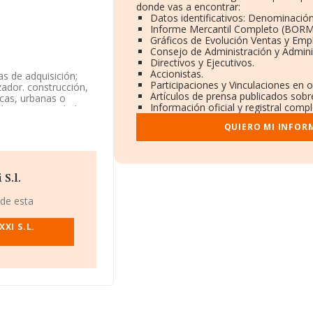
donde vas a encontrar:
Datos identificativos: Denominación
Informe Mercantil Completo (BORM
Gráficos de Evolución Ventas y Emp
Consejo de Administración y Admini
Directivos y Ejecutivos.
Accionistas.
s de adquisición;
Participaciones y Vinculaciones en 
ador. construcción,
Artículos de prensa publicados sobr
icas, urbanas o
Información oficial y registral comp
til como Sociedad
 cuenta propia'. La
QUIERO MI INFOR
388731, tiene su
21003), en el
S.l.
2.555 empresas, en el
 de esta
 de euros y el
asciende a los 171
XI S.L.
a base de datos de
os 19 millones de
as, la antigüedad
ia son 1.