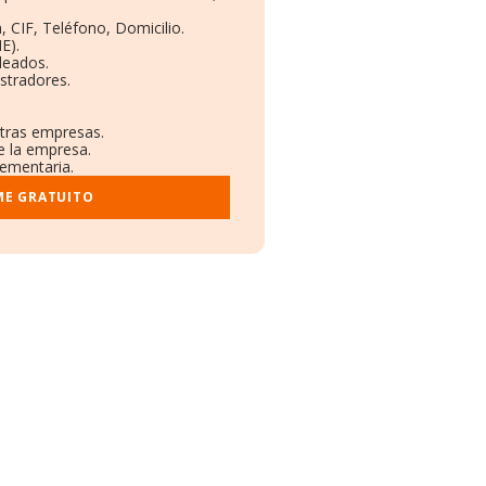
, CIF, Teléfono, Domicilio.
E).
leados.
stradores.
otras empresas.
e la empresa.
lementaria.
ME GRATUITO