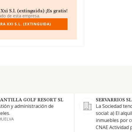
i S.l. (extinguida) ¡Es gratis!
iado de esta empresa.
A XXI S.L. (EXTINGUIDA)
LANTILLA GOLF RESORT SL
SERVARRIOS SL
tión y administración de
La Sociedad ten
eles.
social: a) El alqu
HUELVA
inmuebles por c
CNAE Actividad p