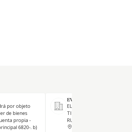
EVORA Y VELEDA SL
drá por objeto
EL ARRENDAMIENTO DE TO
iler de bienes
TIPO DE INMUEBLES TANTO
uenta propia -
RUSTICOS COMO URBANOS
HUELVA
rincipal 6820-. b)