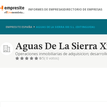
INFORMES DE EMPRESAS
DIRECTORIO DE EMPRESAS
EMPRESITE ESPAÑA
AGUAS DE LA SIERRA XXI S.L. (EXTINGUIDA)
Aguas De La Sierra Xx
Operaciones inmobiliarias de adquisicion; desarro
urbanizador. construccion, promocion, adquisicion, 
0
/5
( 0 votos)
urbanas o urbanizables, as