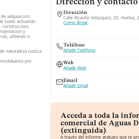
Dirección y contacto
Dirección
 de adquisicion;
Calle Ricardo Velazquez, 29, Huelva, 
 de suelo actuando
Como llegar
 construccion,
enajenacion y
icas, urbanas o
Teléfono
Añadir Teléfono
de naturaleza rustica
inmobiliarios por
Web
Añadir Web
Email
Añadir Email
Acceda a toda la inf
comercial de Aguas De
(extinguida)
A través del informe gratuito que te 