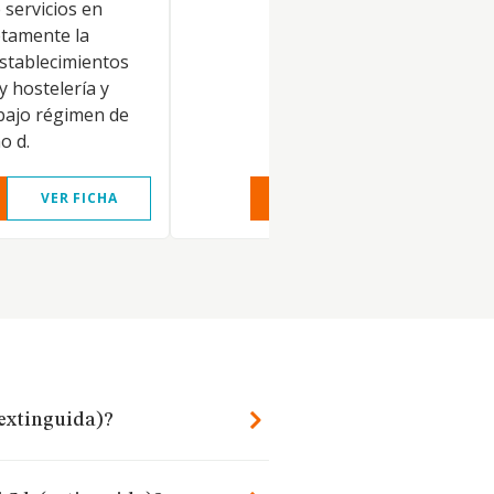
 servicios en
etamente la
establecimientos
y hostelería y
 bajo régimen de
o d.
VER FICHA
VER INFORME
VER FIC
(extinguida)?