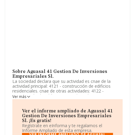
Sobre Aguasal 41 Gestion De Inversiones
Empresariales Sl.
La sociedad declara que su actividad es cnae de la
actividad principal: 4121 - construcción de edificios
residenciales. cnae de otras actividades: 4122 -
construcción de edificios no residenciales. 4311 -
Ver más
demolición. 4312 - preparación de terrenos. 4313 -
perforaciones y sondeos. 6810 - compraventa de bienes
inmobiliarios por cuenta propi. La empresa es una
Ver el informe ampliado de Aguasal 41
Sociedad Limitada. Su actividad CNAE es '%cnae%' con
Gestion De Inversiones Empresariales
código 4101. La sociedad no tiene actividad en
Sl. ¡Es gratis!
mercados exteriores.
Regístrate en eInforma y te regalamos el
Informe Ampliado de esta empresa.
La empresa española
Aguasal 41 Gestión de
VER INFORME AMPLIADO DE AGUASAL