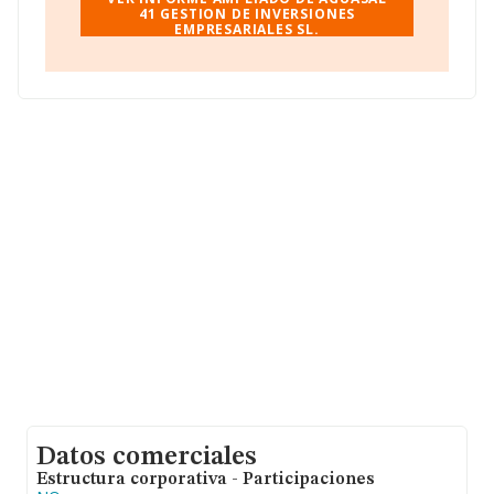
Inversiones Empresariales S.L
41 GESTION DE INVERSIONES
, con CIF B72477631,
EMPRESARIALES SL.
tiene domicilio fiscal en Avenida Del Carmen Ed
Puertosol Of 11, (29680), en el municipio de Estepona,
provincia de Málaga, Andalucía.
En relación con el sector y disponiendo de los datos de
hasta 188.948 empresas, a nivel nacional la facturación
asciende a 36.783 millones de euros y la media de
facturación de ventas entre todas las compañías
alcanza los 194 mil euros. En cuanto a la información
relativa a la provincia de Málaga, en la base de datos de
INFORMA aparecen 9419 empresas, cuyas ventas han
obtenido los 1.808 millones de euros. Por último, con el
fin de ampliar la información relativa al ámbito de la
empresa, la media de empleados de las empresas es de
2; la media de antigüedad desde la constitución es de 17
años.
Datos comerciales
Estructura corporativa - Participaciones