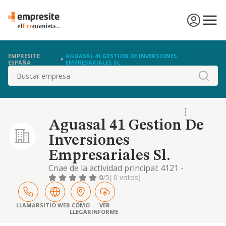
EMPRESITE
AGUASAL 41 GESTION DE INVERSIONES
ESPAÑA
EMPRESARIALES SL.
Buscar
Aguasal 41 Gestion De
Inversiones
Empresariales Sl.
Cnae de la actividad principal: 4121 -
construcción de edificios residenciales. cnae
0
/5
( 0 votos)
de otras actividades: 4122 - construcción de
edificios no residenciales. 4311 - demolición.
4312 - preparación de terrenos. 4313 -
LLAMAR
SITIO WEB
CÓMO
VER
LLEGAR
INFORME
perforaciones y sondeos. 6810 -
compraventa de bienes inmobiliarios por