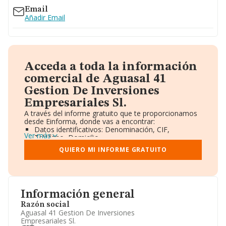
Email
Añadir Email
Acceda a toda la información
comercial de Aguasal 41
Gestion De Inversiones
Empresariales Sl.
A través del informe gratuito que te proporcionamos
desde Einforma, donde vas a encontrar:
Datos identificativos: Denominación, CIF,
Ver más
Teléfono, Domicilio.
Informe Mercantil Completo (BORME).
QUIERO MI INFORME GRATUITO
Gráficos de Evolución Ventas y Empleados.
Consejo de Administración y Administradores.
Directivos y Ejecutivos.
Accionistas.
Participaciones y Vinculaciones en otras empresas.
Información general
Artículos de prensa publicados sobre la empresa.
Información oficial y registral complementaria.
Razón social
Aguasal 41 Gestion De Inversiones
Empresariales Sl.