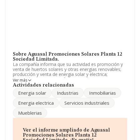
Sobre Aguasal Promociones Solares Planta 12
Sociedad Limitada.
La compañía informa que su actividad es promoción y
venta de huertos solares y otras energias renovables;
producción y venta de energia solar y electrica;
aprovechamiento y transformacion de energias
Ver más
renovables; compra y venta de bienes muebles e
Actividades relacionadas
inmuebles. La empresa es una Sociedad Limitada. Su
Energia solar
Industrias
Inmobiliarias
CNAE corresponde a 3512 con código 'Transporte de
energía eléctrica'. La sociedad no tiene actividad en
Energia electrica
Servicios industriales
mercados exteriores.
Mueblerias
La sociedad
Aguasal Promociones Solares Planta
12 Sociedad Limitada
, CIF B49256878, tiene domicilio
fiscal en Calle Arriba Bo Tagarabuena núm. 74, (49800),
en el municipio de Toro, provincia de Zamora, Castilla-
Ver el informe ampliado de Aguasal
león.
Promociones Solares Planta 12