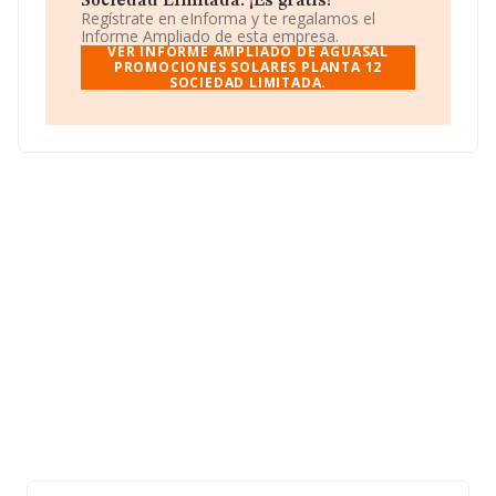
Sociedad Limitada. ¡Es gratis!
En relación con el sector y disponiendo de los datos de
Regístrate en eInforma y te regalamos el
hasta 46.044 empresas, a nivel nacional la facturación
Informe Ampliado de esta empresa.
asciende a 23.269 millones de euros y la media de
VER INFORME AMPLIADO DE AGUASAL
facturación de ventas entre todas las compañías
PROMOCIONES SOLARES PLANTA 12
SOCIEDAD LIMITADA.
alcanza los 505 mil euros. Teniendo en cuenta la
información sobre Zamora, en la base de datos de
INFORMA aparecen 326 empresas, cuyas ventas han
alcanzado los 11 millones de euros. Finalmente, para
completar los datos de sector la media de antigüedad
desde la constitución es de 14 años. La media de
empleados es de 1.