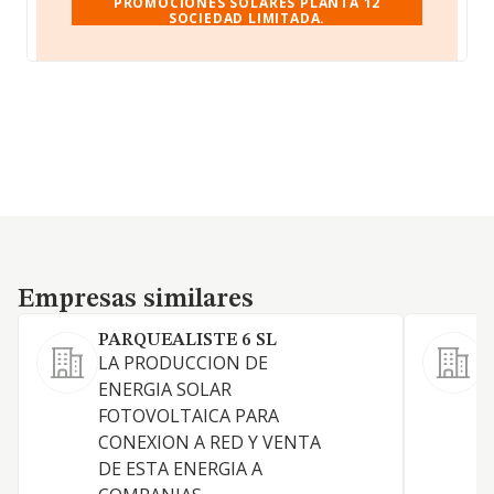
PROMOCIONES SOLARES PLANTA 12
SOCIEDAD LIMITADA.
Empresas similares
Empresas similares
PARQUEALISTE 6 SL
LA PRODUCCION DE
L
ENERGIA SOLAR
f
FOTOVOLTAICA PARA
l
CONEXION A RED Y VENTA
a
DE ESTA ENERGIA A
P