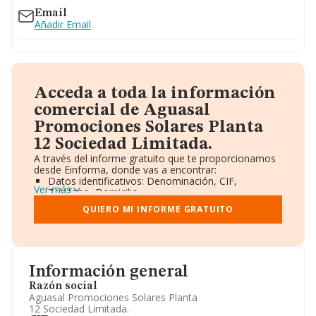
Email
Añadir Email
Acceda a toda la información
comercial de Aguasal
Promociones Solares Planta
12 Sociedad Limitada.
A través del informe gratuito que te proporcionamos
desde Einforma, donde vas a encontrar:
Datos identificativos: Denominación, CIF,
Ver más
Teléfono, Domicilio.
Informe Mercantil Completo (BORME).
QUIERO MI INFORME GRATUITO
Gráficos de Evolución Ventas y Empleados.
Consejo de Administración y Administradores.
Directivos y Ejecutivos.
Accionistas.
Participaciones y Vinculaciones en otras empresas.
Información general
Artículos de prensa publicados sobre la empresa.
Información oficial y registral complementaria.
Razón social
Aguasal Promociones Solares Planta
12 Sociedad Limitada.