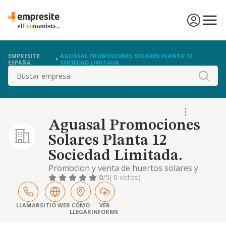
EMPRESITE
AGUASAL PROMOCIONES SOLARES PLANTA 12
ESPAÑA
SOCIEDAD LIMITADA.
Buscar
Aguasal Promociones
Solares Planta 12
Sociedad Limitada.
Promocion y venta de huertos solares y
otras energias renovables; produccion y
0
/5
( 0 votos)
venta de energia solar y electrica;
aprovechamiento y transformacion de
energias renovables; compra y venta de
LLAMAR
SITIO WEB
CÓMO
VER
LLEGAR
INFORME
bienes muebles e inmuebles.