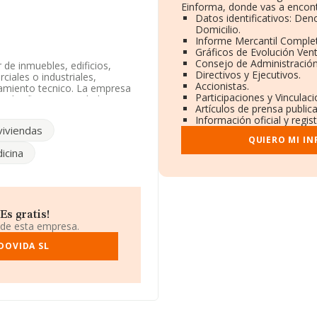
Einforma, donde vas a encont
Datos identificativos: Den
Domicilio.
Informe Mercantil Comple
Gráficos de Evolución Ven
Consejo de Administración
 de inmuebles, edificios,
Directivos y Ejecutivos.
ciales o industriales,
Accionistas.
ramiento tecnico. La empresa
Participaciones y Vinculac
 Clasifica su actividad CNAE
Artículos de prensa public
6820. No realiza actividad de
Información oficial y regi
viviendas
QUIERO MI I
especto al 2023 y atendiendo
icina
e la compañía ha estado por
ción fiscal B73058497, tiene
en el municipio de Murcia,
s gratis!
 de esta empresa.
2.555 empresas, la facturación
calcula un promedio de
DOVIDA SL
 a la información de la
MA aparecen 2935 empresas,
ulterior información de
desde la constitución. La