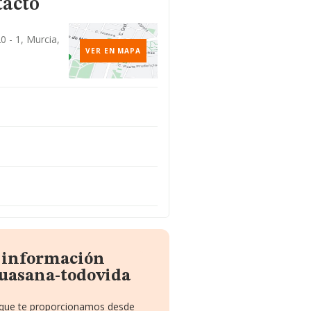
tacto
 - 1, Murcia,
VER EN MAPA
a información
uasana-todovida
o que te proporcionamos desde