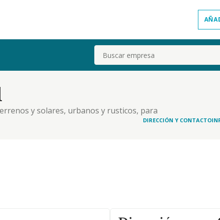
AÑA
Buscar
l
terrenos y solares, urbanos y rusticos, para
ccion, rehabilitacion, promocion e intermediacion.
DIRECCIÓN Y CONTACTO
IN