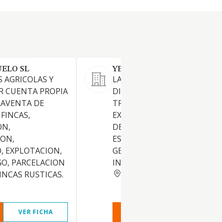
ELO SL
YECLASA SL
 AGRICOLAS Y
LA COMPRA, VENTA,
R CUENTA PROPIA
DISTRIBUCION,
RAVENTA DE
TRANSFORMACION,
FINCAS,
EXPORTACION E IMPORTAC
ON,
DE TODO TIPO DE VIDRIOS,
ON,
ESPEJOS Y CRISTALERIA EN
, EXPLOTACION,
GENERAL. DIRECTA E
GO, PARCELACION
INDIRECTAMENTE.
MURCIA
FINCAS RUSTICAS.
VER FICHA
VER INFORME
VER FIC