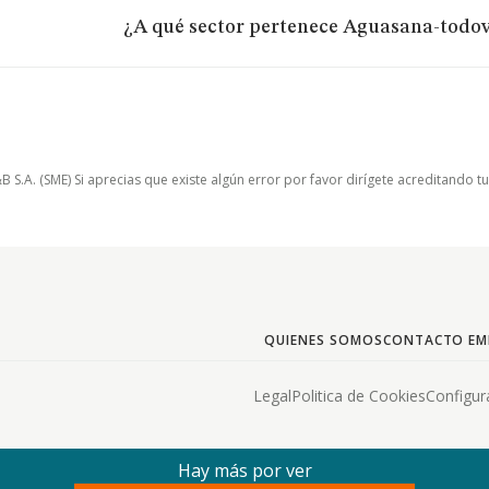
¿A qué sector pertenece Aguasana-todov
.A. (SME) Si aprecias que existe algún error por favor dirígete acreditando t
QUIENES SOMOS
CONTACTO EM
Legal
Politica de Cookies
Configur
Hay más por ver