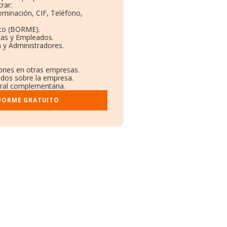
rar:
ominación, CIF, Teléfono,
to (BORME).
tas y Empleados.
 y Administradores.
iones en otras empresas.
ados sobre la empresa.
stral complementaria.
NFORME GRATUITO