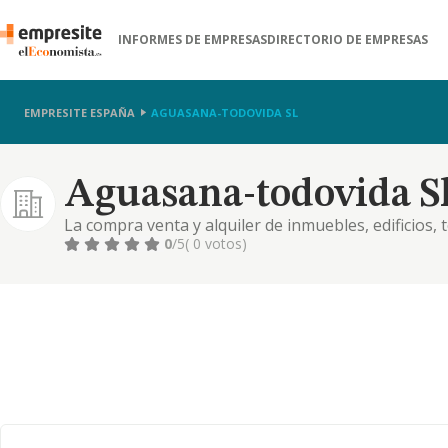
INFORMES DE EMPRESAS
DIRECTORIO DE EMPRESAS
EMPRESITE ESPAÑA
AGUASANA-TODOVIDA SL
Aguasana-todovida S
La compra venta y alquiler de inmuebles, edificios, 
viviendas, usos comerciales o industriales, constru
0
/5
( 0 votos)
asesoramiento tecnico