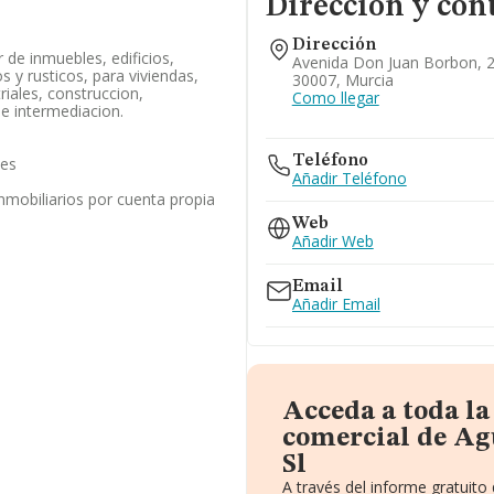
Dirección y con
Dirección
 de inmuebles, edificios,
Avenida Don Juan Borbon, 20
s y rusticos, para viviendas,
30007, Murcia
riales, construccion,
Como llegar
 e intermediacion.
Teléfono
les
Añadir Teléfono
inmobiliarios por cuenta propia
Web
Añadir Web
Email
Añadir Email
Acceda a toda l
comercial de Ag
Sl
A través del informe gratuit