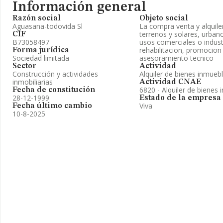
Información general
Razón social
Objeto social
Aguasana-todovida Sl
La compra venta y alquiler
terrenos y solares, urbano
CIF
B73058497
usos comerciales o indust
rehabilitacion, promocion
Forma jurídica
Sociedad limitada
asesoramiento tecnico
Sector
Actividad
Construcción y actividades
Alquiler de bienes inmueb
inmobiliarias
Actividad CNAE
6820 - Alquiler de bienes 
Fecha de constitución
28-12-1999
Estado de la empresa
Viva
Fecha último cambio
10-8-2025