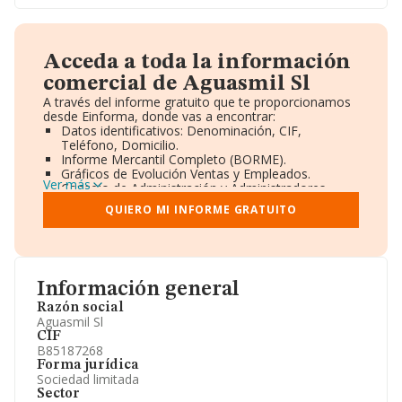
Acceda a toda la información
comercial de Aguasmil Sl
A través del informe gratuito que te proporcionamos
desde Einforma, donde vas a encontrar:
Datos identificativos: Denominación, CIF,
Teléfono, Domicilio.
Informe Mercantil Completo (BORME).
Gráficos de Evolución Ventas y Empleados.
Ver más
Consejo de Administración y Administradores.
Directivos y Ejecutivos.
QUIERO MI INFORME GRATUITO
Accionistas.
Participaciones y Vinculaciones en otras empresas.
Artículos de prensa publicados sobre la empresa.
Información oficial y registral complementaria.
Información general
Razón social
Aguasmil Sl
CIF
B85187268
Forma jurídica
Sociedad limitada
Sector