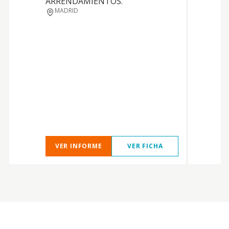
ARRENDAMIENTOS.
MADRID
I
VER INFORME
VER FICHA