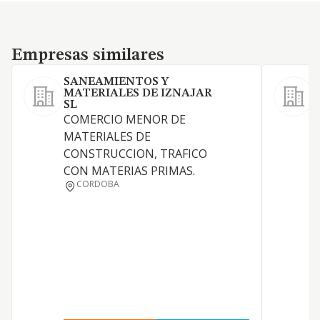
Empresas similares
Empresas similares
SANEAMIENTOS Y
MATERIALES DE IZNAJAR
L
SL
t
COMERCIO MENOR DE
c
MATERIALES DE
s
CONSTRUCCION, TRAFICO
L
CON MATERIAS PRIMAS.
d
CORDOBA
l
c
L
r
c