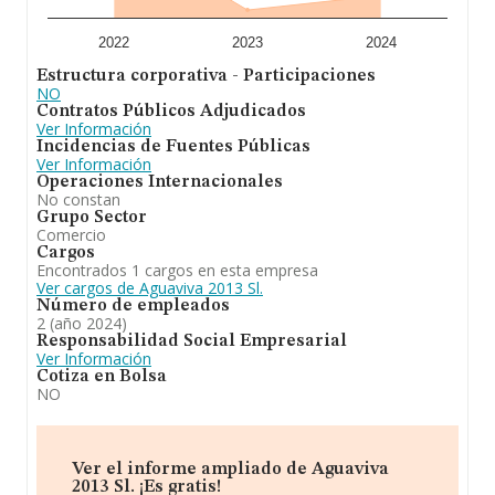
Para concluir, la actividad de
Aguaviva 2013 S.L
está
enfocada en la construcción e instalación de
2022
2023
2024
edificaciones y urbanización de terrenos. comercio al
Estructura corporativa - Participaciones
por mayor y por menor de toda clase de materiales
NO
para su construcción y urbanización de terrenos y
Contratos Públicos Adjudicados
edificaciones. En el ranking de todas las empresas en el
Ver Información
territorio nacional, ha experimentado un retroceso. Se
Incidencias de Fuentes Públicas
ha posicionado más abajo en el ranking de sectores
Ver Información
frente al 2023.
Operaciones Internacionales
No constan
Grupo Sector
Comercio
Cargos
Encontrados 1 cargos en esta empresa
Ver cargos de Aguaviva 2013 Sl.
Número de empleados
2 (año 2024)
Responsabilidad Social Empresarial
Ver Información
Cotiza en Bolsa
NO
Ver el informe ampliado de Aguaviva
2013 Sl. ¡Es gratis!