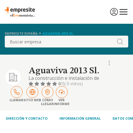
EMPRESITE ESPAÑA
AGUAVIVA 2013 SL.
Buscar
Aguaviva 2013 Sl.
La construcción e instalación de
edificaciones y urbanización de terrenos.
0
/5
( 0 votos)
comercio al por mayor y por menor de toda
clase de materiales para su construcción y
urbanización de terrenos y edificaciones
LLAMAR
SITIO WEB
CÓMO
VER
LLEGAR
INFORME
DIRECCIÓN Y CONTACTO
INFORMACIÓN GENERAL
DATOS COM