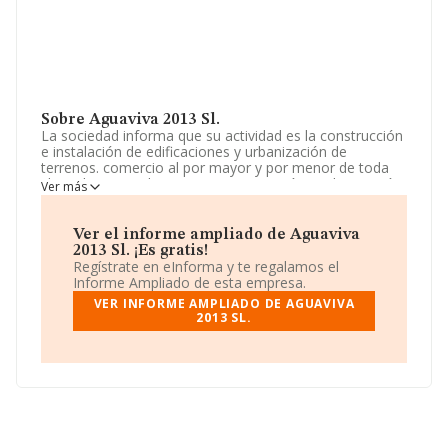
Sobre Aguaviva 2013 Sl.
La sociedad informa que su actividad es la construcción
e instalación de edificaciones y urbanización de
terrenos. comercio al por mayor y por menor de toda
clase de materiales para su construcción y urbanización
Ver más
de terrenos y edificaciones. La empresa está registrada
como Sociedad Limitada. La actividad de referencia
CNAE corresponde a '%cnae%', cuyo Código es 4683.
Ver el informe ampliado de Aguaviva
La compañía no tiene actividad en mercados exteriores.
2013 Sl. ¡Es gratis!
Regístrate en eInforma y te regalamos el
No ha habido variación en cuanto al número de
Informe Ampliado de esta empresa.
empleados con respecto al 2023 y teniendo en cuenta
VER INFORME AMPLIADO DE AGUAVIVA
la información disponible en INFORMA, ha dispuesto de
2013 SL.
un número de empleados por debajo de la media de
sector.
Acerca de la información disponible en INFORMA sobre
los distintos rankings: en 2024, la compañía ha perdido
48 puestos en el ranking sectorial, pasando del 4.275 al
4.323. Se encuentran mejor posicionadas las siguientes
empresas del sector:
New Hormiejido S.L
y
Sánchez