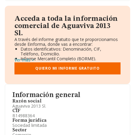
Acceda a toda la información
comercial de Aguaviva 2013
Sl.
A través del informe gratuito que te proporcionamos
desde Einforma, donde vas a encontrar:
Datos identificativos: Denominación, CIF,
Teléfono, Domicilio.
Informe Mercantil Completo (BORME).
Ver más
Gráficos de Evolución Ventas y Empleados.
Consejo de Administración y Administradores.
QUIERO MI INFORME GRATUITO
Directivos y Ejecutivos.
Accionistas.
Participaciones y Vinculaciones en otras empresas.
Artículos de prensa publicados sobre la empresa.
Información oficial y registral complementaria.
Información general
Razón social
Aguaviva 2013 Sl.
CIF
B14988364
Forma jurídica
Sociedad limitada
Sector
Comercio