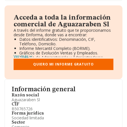
Acceda a toda la información
comercial de Aguazaraben Sl
A través del informe gratuito que te proporcionamos
desde Einforma, donde vas a encontrar:
Datos identificativos: Denominación, CIF,
Teléfono, Domicilio.
Informe Mercantil Completo (BORME).
Gráficos de Evolución Ventas y Empleados.
Ver más
Consejo de Administración y Administradores.
Directivos y Ejecutivos.
QUIERO MI INFORME GRATUITO
Accionistas.
Participaciones y Vinculaciones en otras empresas.
Artículos de prensa publicados sobre la empresa.
Información oficial y registral complementaria.
Información general
Razón social
Aguazaraben Sl
CIF
B50765726
Forma jurídica
Sociedad limitada
Sector
Comercio