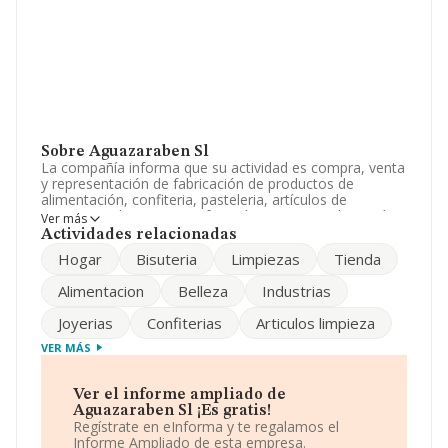
Sobre Aguazaraben Sl
La compañía informa que su actividad es compra, venta
y representación de fabricación de productos de
alimentación, confiteria, pasteleria, artículos de
jugueteria, drogueria, perfumería, cosmetica, bisutería.
Ver más
productos de higiene, limpieza, textil deporte dec. La
Actividades relacionadas
empresa aparece inscrita en el Registro Mercantil como
Hogar
Bisuteria
Limpiezas
Tienda
Sociedad Limitada. Clasifica su actividad CNAE como
'Comercio al por menor de ferretería, pintura y vidrio en
Alimentacion
Belleza
Industrias
establecimientos especializados', código 4752. No
realiza actividad de importación y/o exportación.
Joyerias
Confiterias
Articulos limpieza
El correo electrónico es
conta2@juanpuerto.es
.
VER MÁS
La empresa
Aguazaraben S.L
, B50765726, está
situada en Calle Miguel Servet Lc núm. 75 - 77, (50013),
Ver el informe ampliado de
en el municipio de Zaragoza, Aragón.
Aguazaraben Sl ¡Es gratis!
Regístrate en eInforma y te regalamos el
En relación con el sector y disponiendo de los datos de
Informe Ampliado de esta empresa.