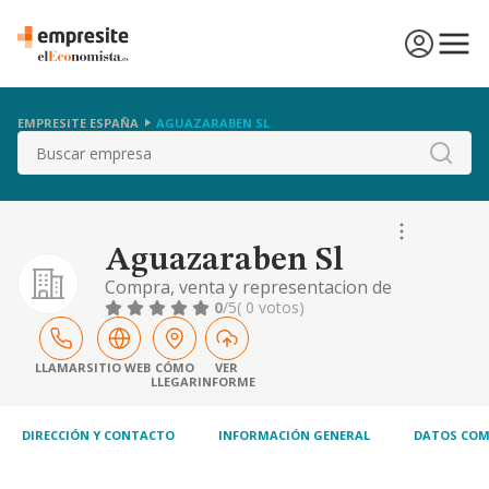
EMPRESITE ESPAÑA
AGUAZARABEN SL
Buscar
Aguazaraben Sl
Compra, venta y representacion de
fabricacion de productos de alimentacion,
0
/5
( 0 votos)
confiteria, pasteleria, articulos de jugueteria,
drogueria, perfumeria, cosmetica, bisuteria.
productos de higiene, limpieza, textil
LLAMAR
SITIO WEB
CÓMO
VER
LLEGAR
INFORME
deporte dec
DIRECCIÓN Y CONTACTO
INFORMACIÓN GENERAL
DATOS COM